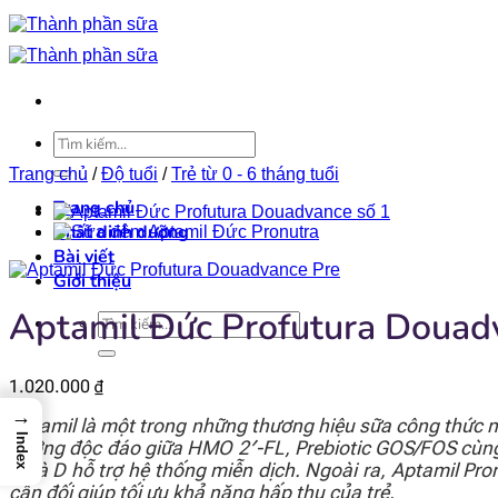
Bỏ
qua
nội
dung
Tìm
kiếm:
Trang chủ
/
Độ tuổi
/
Trẻ từ 0 - 6 tháng tuổi
Trang chủ
Chất dinh dưỡng
Bài viết
Giới thiệu
Aptamil Đức Profutura Douad
Tìm
kiếm:
1.020.000
₫
→
Aptamil là một trong những thương hiệu sữa công thức n
Index
dưỡng độc đáo giữa HMO 2′-FL, Prebiotic GOS/FOS cùng 
C và D hỗ trợ hệ thống miễn dịch. Ngoài ra, Aptamil Pr
cân đối giúp tối ưu khả năng hấp thu của trẻ.