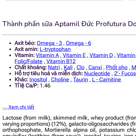
Thành phần sữa Aptamil Đức Profutura D
Axit béo:
Omega - 3
,
Omega - 6
Axit amin:
L-tryptophan
Vitamin:
Vitamin A
,
Vitamin E
,
Vitamin D
,
Vitamin
Folic/Folate
,
Vitamin B12
Chất khoáng:
Natri
,
Kali
,
Clo
,
Canxi
,
Phốt pho
,
M
Hỗ trợ tiêu hoá và miễn dịch:
Nucleotide
,
2'- Fucos
Khác:
Inositol
,
Choline
,
Taurin
,
L - Carnitine
Tỉ lệ Ca/P:
1.46
Xem chi tiết
Lactose (from milk), skimmed milk, whey product (from 
varying proportions) (12%), galacto-oligosaccharides (fro
orthophosphate, Mortierella alpina oil, potassium chl
emulsifier (lecithins (from soya)), inositol, taurine, iro