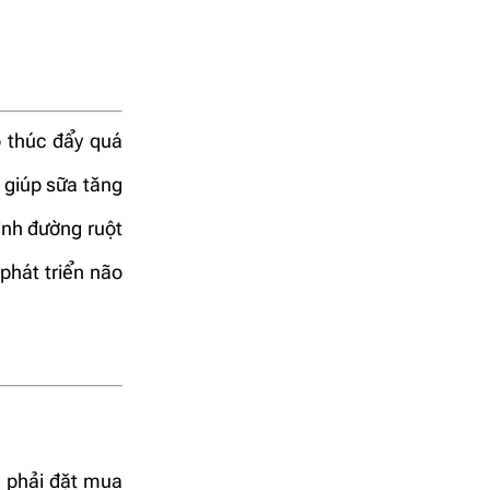
 thúc đẩy quá
 giúp sữa tăng
inh đường ruột
phát triển não
u phải đặt mua