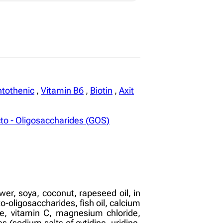
ntothenic
,
Vitamin B6
,
Biotin
,
Axit
to - Oligosaccharides (GOS)
er, soya, coconut, rapeseed oil, in
o-oligosaccharides, fish oil, calcium
ide, vitamin C, magnesium chloride,
es (sodium salts of cytidine, uridine,