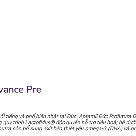
vance Pre
ổi tiếng và phổ biến nhất tại Đức. Aptamil Đức Profutura
quy trình Lactofidus® độc quyền hỗ trợ tiêu hoá; hệ dưỡ
onutra còn bổ sung axit béo thiết yếu omega-3 (DHA) và o