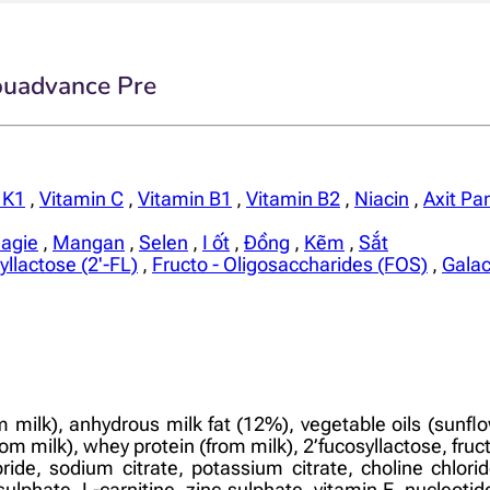
ouadvance Pre
 K1
,
Vitamin C
,
Vitamin B1
,
Vitamin B2
,
Niacin
,
Axit Pa
agie
,
Mangan
,
Selen
,
I ốt
,
Đồng
,
Kẽm
,
Sắt
yllactose (2'-FL)
,
Fructo - Oligosaccharides (FOS)
,
Galac
milk), anhydrous milk fat (12%), vegetable oils (sunflow
m milk), whey protein (from milk), 2’fucosyllactose, fruct
oride, sodium citrate, potassium citrate, choline chlor
n sulphate, L-carnitine, zinc sulphate, vitamin E, nucleotid