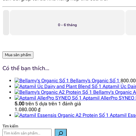
0 – 6 tháng
Mua sản phẩm
Có thể bạn thích…
Bellamy’s Organic Số 1
800.0
Aptamil Úc Dair
Bellamy's Organic A
Aptamil AllerPro SYNEO 
5.00
trên 5 dựa trên
1
đánh giá
1.080.000
₫
Aptamil Ess
Tìm kiếm