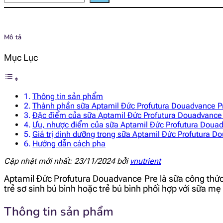
Mô tả
Mục Lục
Thông tin sản phẩm
Thành phần sữa Aptamil Đức Profutura Douadvance P
Đặc điểm của sữa Aptamil Đức Profutura Douadvance
Ưu, nhược điểm của sữa Aptamil Đức Profutura Doua
Giá trị dinh dưỡng trong sữa Aptamil Đức Profutura D
Hướng dẫn cách pha
Cập nhật mới nhất: 23/11/2024 bởi
vnutrient
Aptamil Đức Profutura Douadvance Pre là sữa công thức 
trẻ sơ sinh bú bình hoặc trẻ bú bình phối hợp với sữa mẹ
Thông tin sản phẩm