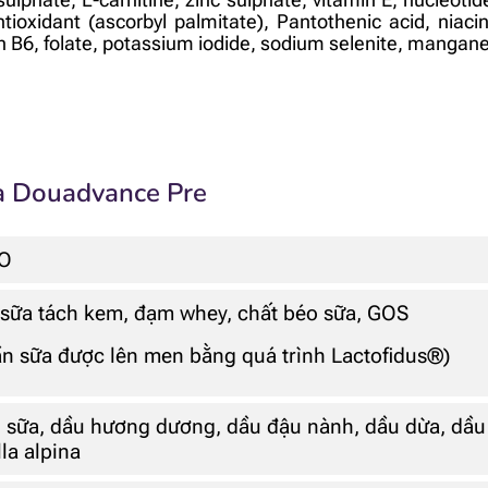
oxidant (ascorbyl palmitate), Pantothenic acid, niacin
in B6, folate, potassium iodide, sodium selenite, manganes
a Douadvance Pre
O
 sữa tách kem, đạm whey, chất béo sữa, GOS
n sữa được lên men bằng quá trình Lactofidus®)
 sữa, dầu hương dương, dầu đậu nành, dầu dừa, dầu 
la alpina