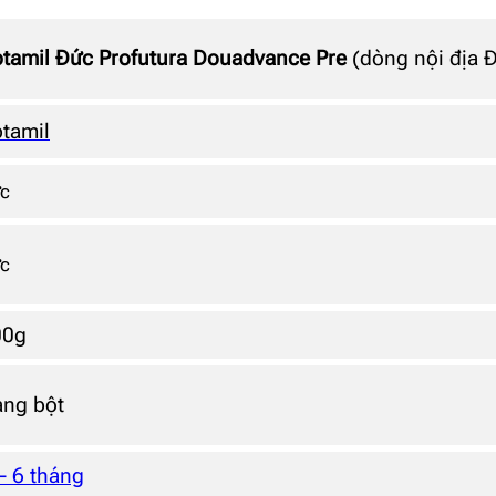
tamil Đức Profutura Douadvance Pre
(dòng nội địa 
tamil
c
c
00g
ng bột
– 6 tháng