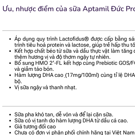
Ưu, nhược điểm của sữa Aptamil Đức Pr
Áp dụng quy trình Lactofidus® được cấp bằng s
trình tiêu hoá protein và lactose, giúp trẻ hấp thu t
Kết hợp chất béo từ sữa và dầu thực vật làm tăng 
thêm hương vị và độ thơm ngậy tự nhiên.
Bổ sung HMO 2′-FL kết hợp cùng Prebiotic GOS/FOS
và giảm táo bón.
Hàm lượng DHA cao ̣(17mg/100ml) cùng tỉ lệ DHA/AR
bộ.
Vị sữa ngậy và thanh nhạt.
Sữa pha khó tan, dễ vón và để lại cặn sữa.
Sữa có vị tanh do hàm lượng DHA từ dầu cá cao.
Giá tương đối cao
Chưa có đơn vị phân phối chính hãng tại Việt Nam,