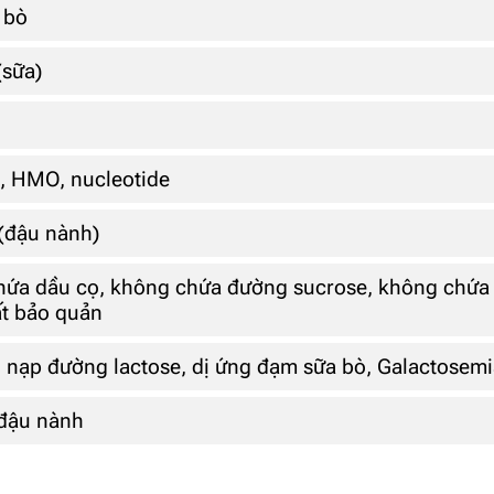
 bò
(sữa)
c, HMO, nucleotide
 (đậu nành)
ứa dầu cọ, không chứa đường sucrose, không chứa 
t bảo quản
 nạp đường lactose, dị ứng đạm sữa bò, Galactosemi
 đậu nành