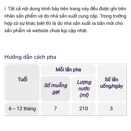
[popup_anything
48.5 mg
ℹ️ Tất cả nội dung trình bày trên trang này đều được ghi trên
id="1974"]
nhãn sản phẩm và do nhà sản xuất cung cấp. Trong trường
hợp có sự khác biệt thì là do nhà sản xuất ra bản mới cho
[popup_anything
400 mg
id="1972"]
sản phẩm và website chưa kịp cập nhật.
[popup_anything
57 mcg RE
id="1866"]
Hướng dẫn cách pha
[popup_anything
1.86 mg α-TE
id="1913"]
Mỗi lần pha
Tuổi
Số lần
[popup_anything
Lượng
1.62 mcg
Số muỗng
uống/ngày
id="1915"]
nước
gạt
(ml)
[popup_anything
4.93 mcg
id="1914"]
6 – 12 tháng
7
210
3
[popup_anything
8.9 mg
id="1921"]