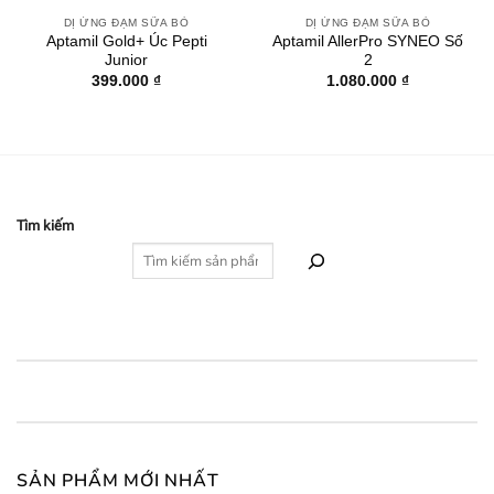
DỊ ỨNG ĐẠM SỮA BÒ
DỊ ỨNG ĐẠM SỮA BÒ
Aptamil Gold+ Úc Pepti
Aptamil AllerPro SYNEO Số
Junior
2
399.000
₫
1.080.000
₫
Tìm kiếm
SẢN PHẨM MỚI NHẤT