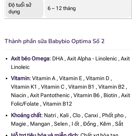
Độ tuổi sử
6 – 12 tháng
dụng
Thành phần sữa Babybio Optima Số 2
Axit béo Omega
:
DHA
,
Axit Alpha - Linolenic
,
Axit
Linoleic
Vitamin
:
Vitamin A
,
Vitamin E
,
Vitamin D
,
Vitamin K1
,
Vitamin C
,
Vitamin B1
,
Vitamin B2
,
Niacin
,
Axit Pantothenic
,
Vitamin B6
,
Biotin
,
Axit
Folic/Folate
,
Vitamin B12
Khoáng chất
:
Natri
,
Kali
,
Clo
,
Canxi
,
Phốt pho
,
Magie
,
Mangan
,
Selen
,
I ốt
,
Đồng
,
Kẽm
,
Sắt
Hỗ trợ tiêu hóa và miễn dịch
:
Chất xơ hòa tan
,