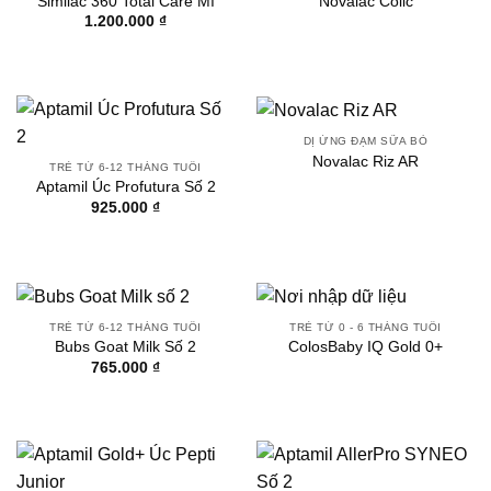
Similac 360 Total Care Mĩ
Novalac Colic
1.200.000
₫
DỊ ỨNG ĐẠM SỮA BÒ
Novalac Riz AR
TRẺ TỪ 6-12 THÁNG TUỔI
Aptamil Úc Profutura Số 2
925.000
₫
TRẺ TỪ 6-12 THÁNG TUỔI
TRẺ TỪ 0 - 6 THÁNG TUỔI
Bubs Goat Milk Số 2
ColosBaby IQ Gold 0+
765.000
₫