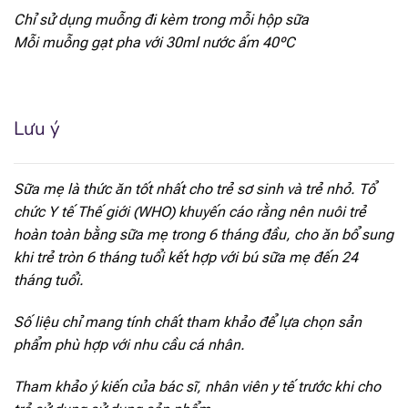
Chỉ sử dụng muỗng đi kèm trong mỗi hộp sữa
[popup_anything
90 mcg
id="1922"]
Mỗi muỗng gạt pha với 30ml nước ấm 40ºC
[popup_anything
117 mcg
id="1923"]
Lưu ý
[popup_anything
0.46 mg
id="1924"]
Sữa mẹ là thức ăn tốt nhất cho trẻ sơ sinh và trẻ nhỏ. Tổ
[popup_anything
0.43 mg
chức Y tế Thế giới (WHO) khuyến cáo rằng nên nuôi trẻ
id="1925"]
hoàn toàn bằng sữa mẹ trong 6 tháng đầu, cho ăn bổ sung
khi trẻ tròn 6 tháng tuổi kết hợp với bú sữa mẹ đến 24
[popup_anything
52.4 mcg
id="1926"]
tháng tuổi.
[popup_anything
Số liệu chỉ mang tính chất tham khảo để lựa chọn sản
1.86 mcg
id="1929"]
phẩm phù hợp với nhu cầu cá nhân.
[popup_anything
13.1 mcg DEF
Tham khảo ý kiến của bác sĩ, nhân viên y tế trước khi cho
id="1927"]