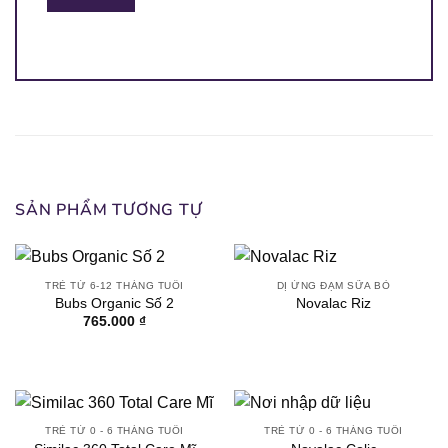
[popup_anything
0.43 g
id="1950"]
[popup_anything
0.043 g
id="1951"]
[popup_anything
0.39 g
id="1977"]
SẢN PHẨM TƯƠNG TỰ
TRẺ TỪ 6-12 THÁNG TUỔI
DỊ ỨNG ĐẠM SỮA BÒ
Bubs Organic Số 2
Novalac Riz
765.000
₫
TRẺ TỪ 0 - 6 THÁNG TUỔI
TRẺ TỪ 0 - 6 THÁNG TUỔI