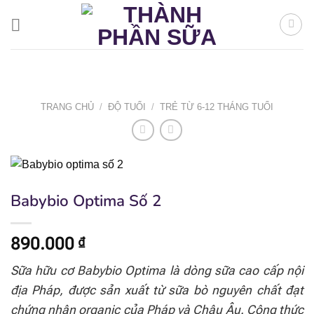
Bỏ
qua
nội
dung
TRANG CHỦ
/
ĐỘ TUỔI
/
TRẺ TỪ 6-12 THÁNG TUỔI
Babybio Optima Số 2
890.000
₫
Sữa hữu cơ Babybio Optima là dòng sữa cao cấp nội
địa Pháp, được sản xuất từ sữa bò nguyên chất đạt
chứng nhận organic của Pháp và Châu Âu. Công thức