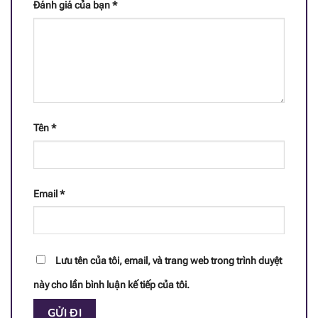
Đánh giá của bạn
*
[popup_anything
6.6 mcg
id="1946"]
[popup_anything
2.8 mcg
id="1943"]
[popup_anything
13.8 mcg
Tên
*
id="1942"]
[popup_anything
<64 mcg
id="1947"]
Email
*
[popup_anything
51 mcg
id="1944"]
[popup_anything
Lưu tên của tôi, email, và trang web trong trình duyệt
0.47 mg
id="1941"]
này cho lần bình luận kế tiếp của tôi.
[popup_anything
0.79 mg
id="1940"]