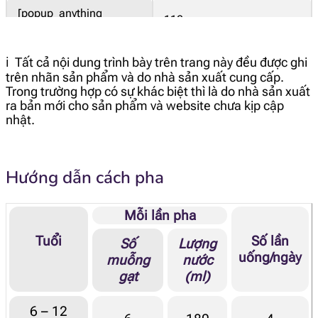
[popup_anything
112 mg
id="1974"]
ℹ️ Tất cả nội dung trình bày trên trang này đều được ghi
[popup_anything
621 mg
id="1972"]
trên nhãn sản phẩm và do nhà sản xuất cung cấp.
Trong trường hợp có sự khác biệt thì là do nhà sản xuất
ra bản mới cho sản phẩm và website chưa kịp cập
[popup_anything
17.8 mg
nhật.
id="1971"]
[popup_anything
83.7 mcg RE
Hướng dẫn cách pha
id="1866"]
[popup_anything
Mỗi lần pha
1.15 mg α-TE
id="1913"]
Tuổi
Số lần
Số
Lượng
uống/ngày
muỗng
nước
[popup_anything
1.31 mcg
gạt
(ml)
id="1915"]
6 – 12
[popup_anything
7.11 mcg