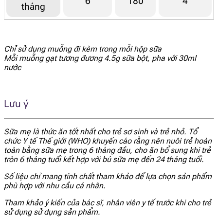
6
180
4
id="1914"]
tháng
[popup_anything
20.3 mg
id="1921"]
Chỉ sử dụng muỗng đi kèm trong mỗi hộp sữa
Mỗi muỗng gạt tương đương 4.5g sữa bột, pha với 30ml
[popup_anything
nước
99.4 mcg
id="1922"]
[popup_anything
Lưu ý
157 mcg
id="1923"]
Sữa mẹ là thức ăn tốt nhất cho trẻ sơ sinh và trẻ nhỏ. Tổ
[popup_anything
0.73 mg
chức Y tế Thế giới (WHO) khuyến cáo rằng nên nuôi trẻ hoàn
id="1924"]
toàn bằng sữa mẹ trong 6 tháng đầu, cho ăn bổ sung khi trẻ
tròn 6 tháng tuổi kết hợp với bú sữa mẹ đến 24 tháng tuổi.
[popup_anything
524 mcg
id="1925"]
Số liệu chỉ mang tính chất tham khảo để lựa chọn sản phẩm
phù hợp với nhu cầu cá nhân.
[popup_anything
Tham khảo ý kiến của bác sĩ, nhân viên y tế trước khi cho trẻ
62.8 mcg
id="1926"]
sử dụng sử dụng sản phẩm.