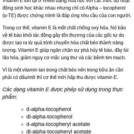
Vitamin E tồn tại ở nhiều dạng hóa học với các mức độ hoạt
động sinh học khác nhau nhưng chỉ có Alpha – tocopherol
(α-TE) được chứng mình là đáp ứng nhu cầu của con người.
Trong cơ thể, vitamin E là một chất chống oxy hóa. Nó bảo
vệ tế bào khỏi tác động gây tổn thương của các gốc tự do
được tạo ra từ quá trình chuyển hóa chất béo thành năng
lượng. Vitamin E giúp ngăn chặn sự phá hủy tế bào, đầy lùi
lão hóa, giảm nguy cơ mắc ung thư và các bệnh tim mạch.
Vì là một vitamin tan trong chất béo nên trong bữa ăn cần
phải có dầu/mỡ thì cơ thể mới hấp thu được vitamin E.
Các dạng vitamin E được phép sử dụng trong thực
phẩm
:
d-alpha-tocopherol
dl-alpha-tocopherol
d-alpha-tocopheryl acetate
dl-alpha-tocopheryl acetate