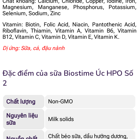
Chất khoáng: Calcium, Chloride, Copper, Iodine, Iron,
Magnesium, Manganese, Phosphorus, Potassium,
Selenium, Sodium, Zinc
Vitamin: Biotin, Folic Acid, Niacin, Pantothenic Acid,
Riboflavin, Thiamin, Vitamin A, Vitamin B6, Vitamin
B12, Vitamin C, Vitamin D, Vitamin E, Vitamin K.
Dị ứng: Sữa, cá, đậu nành
Đặc điểm của sữa Biostime Úc HPO Số
2
Chất lượng
Non-GMO
Nguyên liệu
Milk solids
sữa
Chất béo sữa, dầu hướng dương,
Nguồn chất