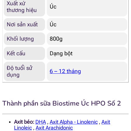
Xuất xứ
Úc
thương hiệu
Nơi sản xuất
Úc
Khối lượng
800g
Kết cấu
Dạng bột
Độ tuổi sử
6 – 12 tháng
dụng
Thành phần sữa Biostime Úc HPO Số 2
Axit béo:
DHA
,
Axit Alpha - Linolenic
,
Axit
Linoleic
,
Axit Arachidonic