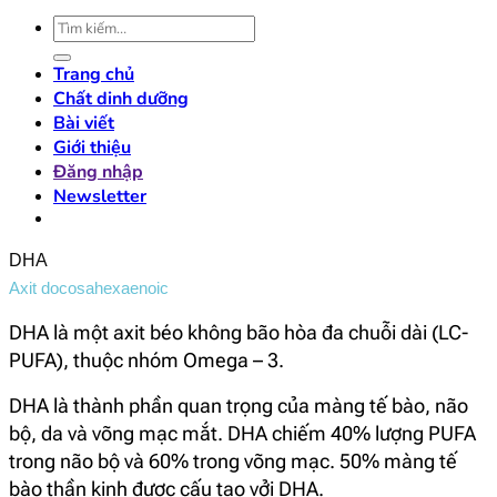
Tìm
kiếm:
Trang chủ
Chất dinh dưỡng
Bài viết
Giới thiệu
Đăng nhập
Newsletter
DHA
Axit docosahexaenoic
DHA là một axit béo không bão hòa đa chuỗi dài (LC-
PUFA), thuộc nhóm Omega – 3.
DHA là thành phần quan trọng của màng tế bào, não
bộ, da và võng mạc mắt. DHA chiếm 40% lượng PUFA
trong não bộ và 60% trong võng mạc. 50% màng tế
bào thần kinh được cấu tạo vởi DHA.