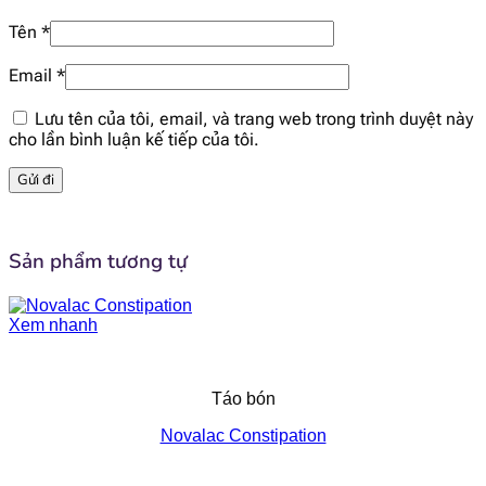
[popup_anything
67.6 mg
id="1935"]
Tên
*
Email
*
[popup_anything
43.2 mg
id="1938"]
Lưu tên của tôi, email, và trang web trong trình duyệt này
cho lần bình luận kế tiếp của tôi.
[popup_anything
7.33 mg
id="1939"]
[popup_anything
19.4 mcg
id="1946"]
Sản phẩm tương tự
[popup_anything
2.62 mcg
Xem nhanh
id="1943"]
[popup_anything
12.6 mcg
Táo bón
id="1942"]
Novalac Constipation
[popup_anything
57.2 mcg
id="1944"]