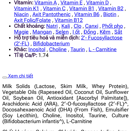
Vitamin:
Vitamin A
,
Vitamin E
,
Vitamin D
,
Vitamin K1
,
Vitamin C
,
Vitamin B1
,
Vitamin B2
,
Niacin
,
Axit Pantothenic
,
Vitamin B6
,
Biotin
,
Axit Folic/Folate
,
Vitamin B12
Chất khoáng:
Natri
,
Kali
,
Clo
,
Canxi
,
Phốt pho
,
Magie
,
Mangan
,
Selen
,
I ốt
,
Đồng
,
Kẽm
,
Sắt
Hỗ trợ tiêu hoá và miễn dịch:
2'- Fucosyllactose
(2'-FL)
,
Bifidobacterium
Khác:
Inositol
,
Choline
,
Taurin
,
L - Carnitine
Tỉ lệ Ca/P:
1.74
Xem chi tiết
Milk Solids (Lactose, Skim Milk, Whey Protein),
Vegetable Oils (Rapeseed Oil, Coconut Oil, Sunflower
Oil, Soybean Oil, Antioxidant [Ascorbyl Palmitate]),
Arachidonic Acid (ARA), 2′-O-fucosyllactose (2′-FL)^,
Docosahexaenoic Acid (DHA) (From Fish), Emulsifier
(Soy Lecithin), Choline, Inositol, Taurine, Culture
(Bifidobacterium infantis^), L-Carnitine