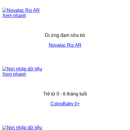
[popup_anything
Xem nhanh
0.63 mg
id="1941"]
[popup_anything
Dị ứng đạm sữa bò
0.93 mg
id="1940"]
Novalac Riz AR
[popup_anything
4.6 mg
id="1981"]
Xem nhanh
[popup_anything
6.96 mg
id="1930"]
Trẻ từ 0 - 6 tháng tuổi
[popup_anything
3.97 mg
id="1965"]
ColosBaby 0+
[popup_anything
1.49 mg
id="1980"]