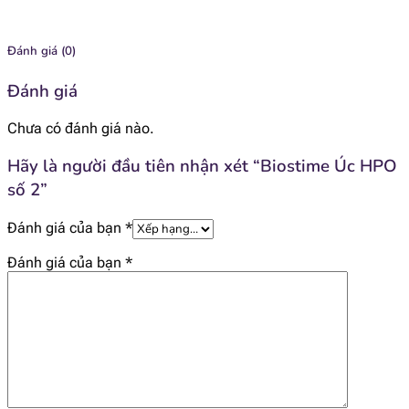
[popup_anything
4.71 mcg
id="1929"]
Đánh giá (0)
Đánh giá
[popup_anything
14.2 mcg
id="1927"]
Chưa có đánh giá nào.
[popup_anything
Hãy là người đầu tiên nhận xét “Biostime Úc HPO
0.36 mcg
id="1928"]
số 2”
[popup_anything
Đánh giá của bạn
*
18.6 mg
id="1967"]
Đánh giá của bạn
*
[popup_anything
76.7 mg
id="1968"]
[popup_anything
67.6 mg
id="1969"]