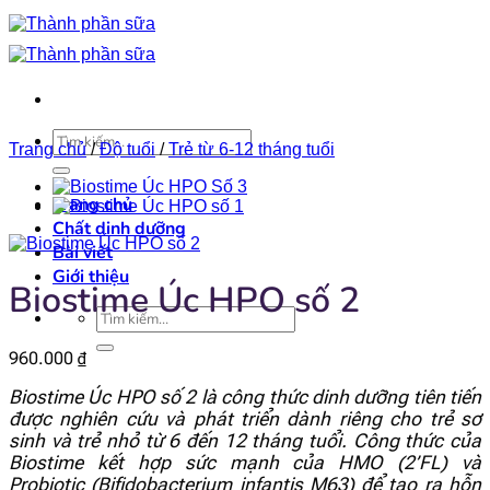
Bỏ
qua
nội
dung
×
Tìm
Trang chủ
/
Độ tuổi
/
Trẻ từ 6-12 tháng tuổi
kiếm:
Trang chủ
Chất dinh dưỡng
Bài viết
Giới thiệu
Biostime Úc HPO số 2
Tìm
kiếm:
960.000
₫
Biostime Úc HPO số 2 là công thức dinh dưỡng tiên tiến
được nghiên cứu và phát triển dành riêng cho trẻ sơ
sinh và trẻ nhỏ từ 6 đến 12 tháng tuổi. Công thức của
Biostime kết hợp sức mạnh của HMO (2’FL) và
Probiotic (Bifidobacterium infantis M63) để tạo ra hỗn