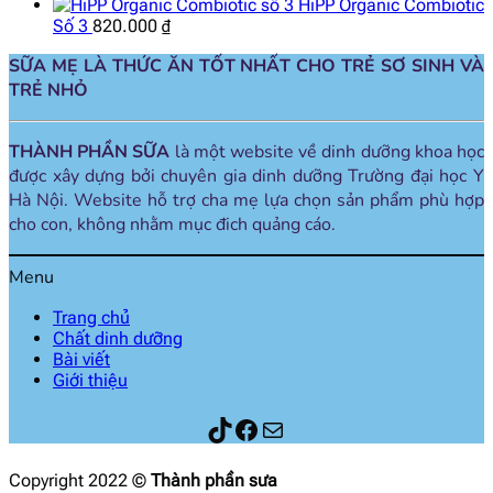
HiPP Organic Combiotic
Số 3
820.000
₫
SỮA MẸ LÀ THỨC ĂN TỐT NHẤT CHO TRẺ SƠ SINH VÀ
TRẺ NHỎ
THÀNH PHẦN SỮA
là một website về dinh dưỡng khoa học
được xây dựng bởi chuyên gia dinh dưỡng Trường đại học Y
Hà Nội. Website hỗ trợ cha mẹ lựa chọn sản phẩm phù hợp
cho con, không nhằm mục đich quảng cáo.
Menu
Trang chủ
Chất dinh dưỡng
Bài viết
Giới thiệu
Thành phần sữa
Facebook
Mail
Copyright 2022 ©
Thành phần sưa