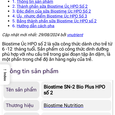
Thông tin sản phẩm
Thành phần sữa Biostime Úc HPO Số 2
Đặc điểm của sữa Biostime Úc HPO Số 2
Ưu, nhược điểm Biostime Úc HPO Số 3
Bảng thành phần sữa Biostime Úc HPO số 2
Hướng dẫn cách pha
Cập nhật mới nhất: 29/08/2024 bởi
vnutrient
Biostime Úc HPO số 2 là sữa công thức dành cho trẻ từ
6 -12 tháng tuổi
.
Sản phẩm có công thức dinh dưỡng
phù hợp với nhu cầu trẻ trong giai đoạn tập ăn dặm, là
một phần trong chế độ ăn hàng ngày của trẻ.
→
Thông tin sản phẩm
Index
Biostime SN-2 Bio Plus HPO
Tên sản phẩm
số 2
Thương hiệu
Biostime Nutrition