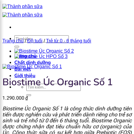
Bỏ
qua
nội
dung
×
Tìm
Trang chủ
/
Độ tuổi
/
Trẻ từ 0 - 6 tháng tuổi
kiếm:
Trang chủ
Chất dinh dưỡng
Bài viết
Giới thiệu
Biostime Úc Organic Số 1
Tìm
kiếm:
1.290.000
₫
Biostime Úc Organic Số 1 là công thức dinh dưỡng tiên
tiến được nghiên cứu và phát triển dành riêng cho trẻ sơ
sinh và trẻ nhỏ từ 0 đến 6 tháng tuổi. Biostime Organic
được chứng nhận đạt tiêu chuẩn hữu cơ (organic) của
Úc. Công thức sữa có sự kết hợp giữa Prebiotic (FOS)