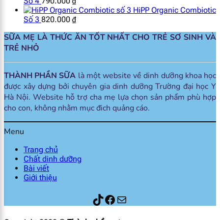
Số 4
790.000
₫
HiPP Organic Combiotic
Số 3
820.000
₫
SỮA MẸ LÀ THỨC ĂN TỐT NHẤT CHO TRẺ SƠ SINH VÀ
TRẺ NHỎ
THÀNH PHẦN SỮA
là một website về dinh dưỡng khoa học
được xây dựng bởi chuyên gia dinh dưỡng Trường đại học Y
Hà Nội. Website hỗ trợ cha mẹ lựa chọn sản phẩm phù hợp
cho con, không nhằm mục đich quảng cáo.
Menu
Trang chủ
Chất dinh dưỡng
Bài viết
Giới thiệu
Thành phần sữa
Facebook
Mail