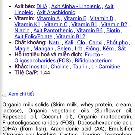
Axit béo:
DHA
,
Axit Alpha - Linolenic
,
Axit
Linoleic
,
Axit Arachidonic
Vitamin:
Vitamin A
,
Vitamin E
,
Vitamin D
,
Vitamin K1
,
Vitamin C
,
Vitamin B1
,
Vitamin B2
,
Niacin
,
Axit Pantothenic
,
Vitamin B6
,
Biotin
,
Axit Folic/Folate
,
Vitamin B12
Chất khoáng:
Natri
,
Kali
,
Clo
,
Canxi
,
Phốt pho
,
Magie
,
Mangan
,
Selen
,
I ốt
,
Đồng
,
Kẽm
,
Sắt
Hỗ trợ tiêu hoá và miễn dịch:
Fructo -
Oligosaccharides (FOS)
,
Bifidobacterium
Khác:
Inositol
,
Choline
,
Taurin
,
L - Carnitine
Tỉ lệ Ca/P:
1.44
Xem chi tiết
Organic milk solids (Skim milk, whey protein, cream,
lactose), Organic vegetable oils (Sunflower oil,
Rapeseed oil, Coconut oil), Organic maltodextrin,
Fructooligosaccharides (FOS), Docosahexaenoic acid
(DHA) (from fish), Arachidonic acid (AA), Emulsifier
(Organic soy lecithin), Cystine, Taurine, Tryptophan,