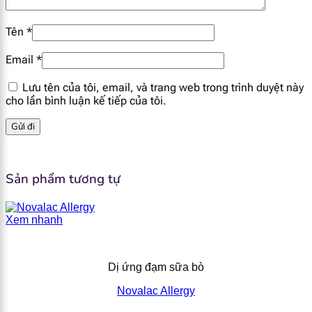
Tên
*
[popup_anything
0.08 g
id="1951"]
Email
*
Lưu tên của tôi, email, và trang web trong trình duyệt này
cho lần bình luận kế tiếp của tôi.
Sản phẩm tương tự
Xem nhanh
Dị ứng đạm sữa bò
Novalac Allergy