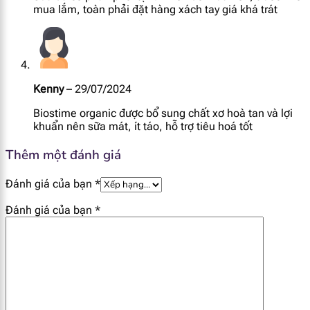
[popup_anything
mua lắm, toàn phải đặt hàng xách tay giá khá trát
51.2 mcg
id="1944"]
[popup_anything
0.45 mg
id="1941"]
Kenny
–
29/07/2024
[popup_anything
0.73 mg
Biostime organic được bổ sung chất xơ hoà tan và lợi
id="1940"]
khuẩn nên sữa mát, ít táo, hỗ trợ tiêu hoá tốt
[popup_anything
Thêm một đánh giá
4.83 mg
id="1981"]
Đánh giá của bạn
*
[popup_anything
7.3 mg
Đánh giá của bạn
*
id="1930"]
[popup_anything
3.46 mg
id="1965"]
[popup_anything
1.22 mg
id="1980"]