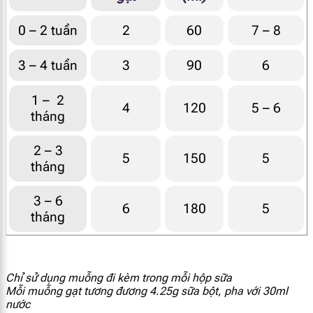
[popup_anything
4.61 mcg
id="1914"]
0 – 2 tuần
2
60
7 – 8
3 – 4 tuần
3
90
6
[popup_anything
13.8 mg
id="1921"]
1 – 2
4
120
5 – 6
[popup_anything
tháng
101 mcg
id="1922"]
2 – 3
5
150
5
[popup_anything
tháng
218 mcg
id="1923"]
3 – 6
6
180
5
[popup_anything
tháng
0.63 mg
id="1924"]
[popup_anything
463 mcg
id="1925"]
Chỉ sử dụng muỗng đi kèm trong mỗi hộp sữa
Mỗi muỗng gạt tương đương 4.25g sữa bột, pha với 30ml
nước
[popup_anything