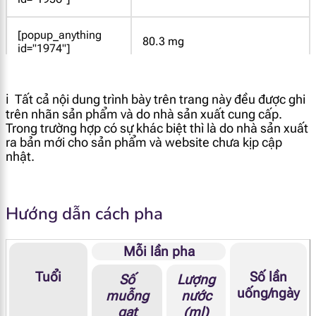
[popup_anything
80.3 mg
id="1974"]
[popup_anything
638 mg
id="1972"]
ℹ️ Tất cả nội dung trình bày trên trang này đều được ghi
trên nhãn sản phẩm và do nhà sản xuất cung cấp.
Trong trường hợp có sự khác biệt thì là do nhà sản xuất
[popup_anything
10.2 mg
ra bản mới cho sản phẩm và website chưa kịp cập
id="1971"]
nhật.
[popup_anything
77.2 mcg RE
id="1866"]
Hướng dẫn cách pha
[popup_anything
1.15 mg α-TE
id="1913"]
Mỗi lần pha
Tuổi
Số lần
Số
Lượng
[popup_anything
1.14 mcg
uống/ngày
muỗng
nước
id="1915"]
gạt
(ml)