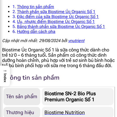
Thông tin sản phẩm
Thành phần sữa Biostime Úc Organic Số 1
Đặc điểm của sữa Biostime Úc Organic Số 1
Ưu, nhược điểm Biostime Úc Organic Số 1
Bảng thành phần sữa Biostime Úc Organic Số 1
Hướng dẫn cách pha
Cập nhật mới nhất: 29/08/2024 bởi
vnutrient
Biostime Úc Organic Số 1 là sữa công thức dành cho
trẻ từ 0 – 6 tháng tuổi
.
Sản phẩm có công thức dinh
dưỡng hoàn chỉnh, phù hợp với trẻ sơ sinh bú bình hoặc
trẻ bú bình phối hợp với sữa mẹ trong 6 tháng đầu đời.
→
Thông tin sản phẩm
Index
Biostime SN-2 Bio Plus
Tên sản phẩm
Premium Organic Số 1
Thương hiệu
Biostime Nutrition