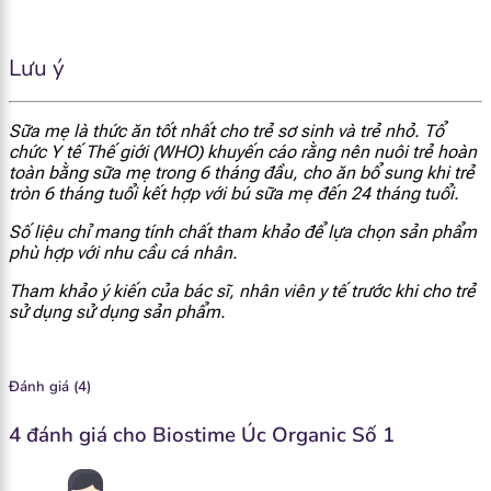
43.5 mcg
id="1926"]
Lưu ý
[popup_anything
2 mcg
id="1929"]
Sữa mẹ là thức ăn tốt nhất cho trẻ sơ sinh và trẻ nhỏ. Tổ
[popup_anything
chức Y tế Thế giới (WHO) khuyến cáo rằng nên nuôi trẻ hoàn
15.4 mcg
id="1927"]
toàn bằng sữa mẹ trong 6 tháng đầu, cho ăn bổ sung khi trẻ
tròn 6 tháng tuổi kết hợp với bú sữa mẹ đến 24 tháng tuổi.
[popup_anything
Số liệu chỉ mang tính chất tham khảo để lựa chọn sản phẩm
0.14 mcg
id="1928"]
phù hợp với nhu cầu cá nhân.
Tham khảo ý kiến của bác sĩ, nhân viên y tế trước khi cho trẻ
[popup_anything
18.4 mg
sử dụng sử dụng sản phẩm.
id="1967"]
[popup_anything
71.8 mg
Đánh giá (4)
id="1968"]
4 đánh giá cho
Biostime Úc Organic Số 1
[popup_anything
44 mg
id="1969"]