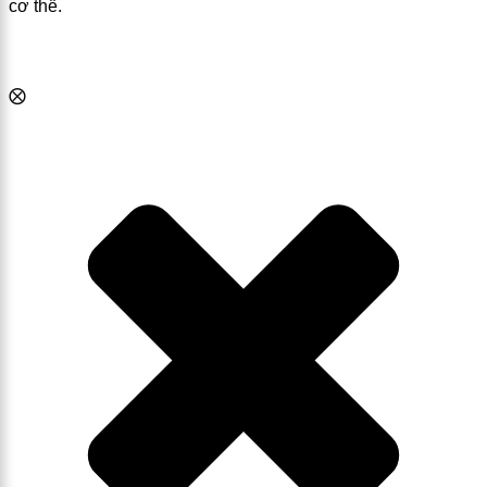
cơ thể.
⨂