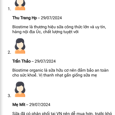
[popup_anything
59.8 mg
id="1935"]
Thu Trang Hp
–
29/07/2024
Biostime là thương hiệu sữa công thức lớn và uy tín,
[popup_anything
41.4 mg
hàng nội địa Úc, chất lượng tuyệt vời
id="1938"]
[popup_anything
4.4 mg
id="1939"]
Trần Thảo
–
29/07/2024
[popup_anything
8.5 mcg
id="1946"]
Biostime organic là sữa hữu cơ nên đảm bảo an toàn
cho sức khoẻ. Vị thanh nhạt gần giống sữa mẹ
[popup_anything
1.91 mcg
id="1943"]
[popup_anything
12.9 mcg
id="1942"]
Mẹ Mít
–
29/07/2024
Sữa đã có phân phối tại VN nên dễ mua hơn, trước khó