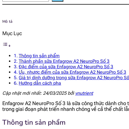
Mô tả
Mục Lục
Thông tin sản phẩm
Thành phần sữa Enfagrow A2 NeuroPro Số 3
Đặc điểm của sữa Enfagrow A2 NeuroPro Số 3
Ưu, nhược điểm của sữa Enfagrow A2 NeuroPro Số 3
Giá trị dinh dưỡng trong sữa Enfagrow A2 NeuroPro Số
Hướng dẫn cách pha
Cập nhật mới nhất: 24/03/2025 bởi
vnutrient
Enfagrow A2 NeuroPro Số 3 là sữa công thức dành cho t
trong giai đoạn phát triển nhanh chóng về cả thể chất l
Thông tin sản phẩm