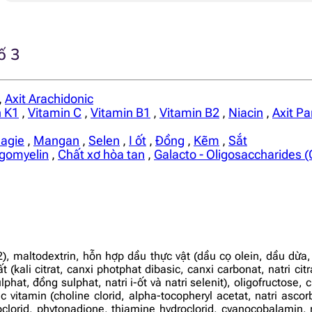
ố 3
,
Axit Arachidonic
n K1
,
Vitamin C
,
Vitamin B1
,
Vitamin B2
,
Niacin
,
Axit Pa
agie
,
Mangan
,
Selen
,
I ốt
,
Đồng
,
Kẽm
,
Sắt
gomyelin
,
Chất xơ hòa tan
,
Galacto - Oligosaccharides 
2), maltodextrin, hỗn hợp dầu thực vật (dầu cọ olein, dầu dừ
i citrat, canxi photphat dibasic, canxi carbonat, natri citrat
phat, đồng sulphat, natri i-ốt và natri selenit), oligofructose,
itamin (choline clorid, alpha-tocopheryl acetat, natri ascorba
oclorid, phytonadione, thiamine hydroclorid, cyanocobalamin, ri