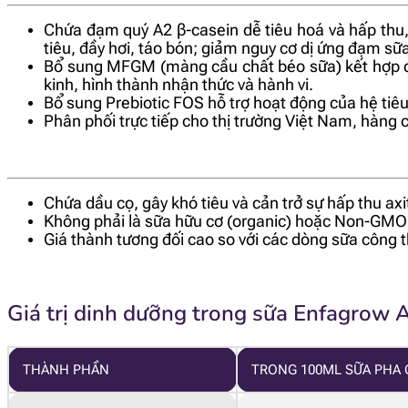
Chứa đạm quý A2 β-casein dễ tiêu hoá và hấp thu
tiêu, đầy hơi, táo bón; giảm nguy cơ dị ứng đạm sữ
Bổ sung MFGM (màng cầu chất béo sữa) kết hợp cù
kinh, hình thành nhận thức và hành vi.
Bổ sung Prebiotic FOS hỗ trợ hoạt động của hệ tiêu 
Phân phối trực tiếp cho thị trường Việt Nam, hàng 
Chứa dầu cọ, gây khó tiêu và cản trở sự hấp thu axi
Không phải là sữa hữu cơ (organic) hoặc Non-GMO 
Giá thành tương đối cao so với các dòng sữa công t
Giá trị dinh dưỡng trong sữa Enfagrow 
THÀNH PHẦN
TRONG 100ML SỮA PHA