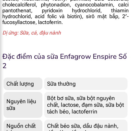
cholecalciferol, phytonadion, cyanocobalamin, calci
pantothenat, pyridoxin hydrochlorid, thiamin
hydrochlorid, acid folic và biotin), sirô mật bắp, 2′-
fucosyllactose, lactoferrin.
Dị ứng: Sữa, cá, đậu nành
Đặc điểm của sữa Enfagrow Enspire Số
2
Chất lượng
Sữa thường
Bột bơ sữa, sữa bột nguyên
Nguyên liệu
chất, lactose, đạm sữa, sữa bột
sữa
tách béo, lactoferrin
Nguồn chất
Chất béo sữa, dầu đậu nành,