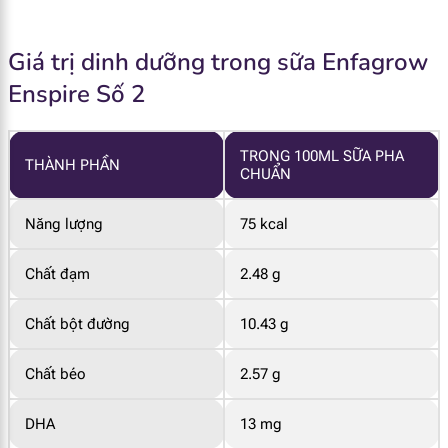
Giá trị dinh dưỡng trong sữa Enfagrow
Enspire Số 2
TRONG 100ML SỮA PHA
THÀNH PHẦN
CHUẨN
Năng lượng
75 kcal
Chất đạm
2.48 g
Chất bột đường
10.43 g
Chất béo
2.57 g
DHA
13 mg