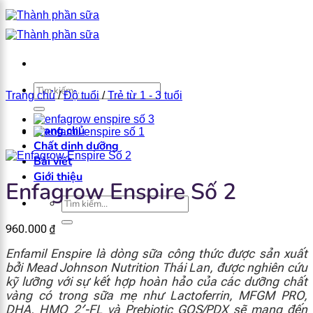
Bỏ
qua
nội
dung
×
Tìm
Trang chủ
/
Độ tuổi
/
Trẻ từ 1 - 3 tuổi
kiếm:
Trang chủ
Chất dinh dưỡng
Bài viết
Giới thiệu
Enfagrow Enspire Số 2
Tìm
kiếm:
960.000
₫
Enfamil Enspire là dòng sữa công thức được sản xuất
bởi Mead Johnson Nutrition Thái Lan, được nghiên cứu
kỹ lưỡng với sự kết hợp hoàn hảo của các dưỡng chất
vàng có trong sữa mẹ như Lactoferrin, MFGM PRO,
DHA, HMO 2′-FL và Prebiotic GOS/PDX sẽ mang đến