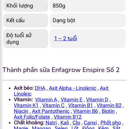
Khối lượng
850g
Kết cấu
Dạng bột
Độ tuổi sử
1 – 2 tuổi
dụng
Thành phần sữa Enfagrow Enspire Số 2
Axit béo:
DHA
,
Axit Alpha - Linolenic
,
Axit
Linoleic
Vitamin:
Vitamin A
,
Vitamin E
,
Vitamin D
,
Vitamin K1
,
Vitamin C
,
Vitamin B1
,
Vitamin B2
,
Niacin
,
Axit Pantothenic
,
Vitamin B6
,
Biotin
,
Axit Folic/Folate
,
Vitamin B12
Chất khoáng:
Natri
,
Kali
,
Clo
,
Canxi
,
Phốt pho
,
Magie
,
Mangan
,
Selen
,
I ốt
,
Đồng
,
Kẽm
,
Sắt