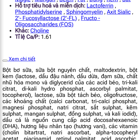
Hỗ trợ tiêu hoá và miễn dịch:
Lactoferrin
,
Phosphatidylserine
,
Sphingomyelin
,
Axit Sialic
,
2'- Fucosyllactose (2'-FL)
,
Fructo -
Oligosaccharides (FOS)
Khác:
Choline
Tỉ lệ Ca/P:
1.61
Xem chi tiết
Bột bơ sữa, sữa bột nguyên chất, maltodextrin, bột
kem (lactose, dầu đậu nành, dầu dừa, đạm sữa, chất
nhũ hóa mono và diglycerid của các acid béo, tri-kali
citrat, di-kali hydro phosphat, ascorbyl palmitat,
tocopherol), lactose, sữa bột tách béo, oligofructose,
các khoáng chất (calci carbonat, tri-calci phosphat,
magnesi phosphat, natri citrat, sắt sulphat, kẽm
sulphat, mangan sulphat, đồng sulphat, và kali iodid),
dầu cá là nguồn cung cấp acid docosahexaenoic
(DHA), hương liệu nhân tạo (hương vani), các vitamin
(cholin bitartrat, natri ascorbat, alpha-tocopheryl
acetat, niacinamid, retinyl palmitat, acid ascorbic,