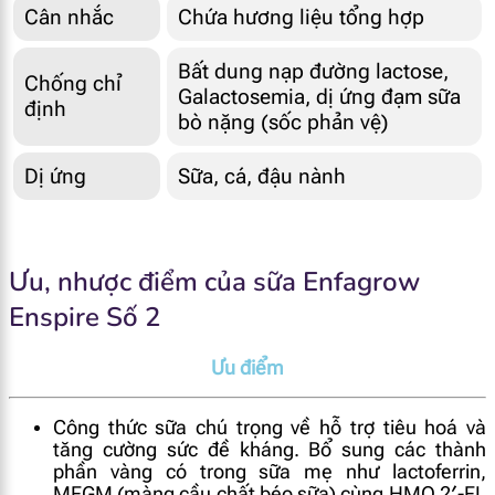
Cân nhắc
Chứa hương liệu tổng hợp
Bất dung nạp đường lactose,
Chống chỉ
Galactosemia, dị ứng đạm sữa
định
bò nặng (sốc phản vệ)
Dị ứng
Sữa, cá, đậu nành
Ưu, nhược điểm của sữa Enfagrow
Enspire Số 2
Ưu điểm
Công thức sữa chú trọng về hỗ trợ tiêu hoá và
tăng cường sức đề kháng. Bổ sung các thành
phần vàng có trong sữa mẹ như lactoferrin,
MFGM (màng cầu chất béo sữa) cùng
HMO 2′-FL