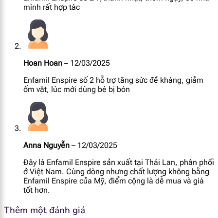
mình rất hợp tác
Choline
17.4 mg
Lactoferrin
10 mg
Hoan Hoan
–
12/03/2025
Phosphatidylserine
73 mg
Enfamil Enspire số 2 hỗ trợ tăng sức đề kháng, giảm
Sphingomyelin
13.9 mg
ốm vặt, lúc mới dùng bé bị bón
Axit Sialic
12.2 mg
2'- Fucosyllactose (2-FL)
0.02 g
Anna Nguyễn
–
12/03/2025
FOS
0.54 g
Đây là Enfamil Enspire sản xuất tại Thái Lan, phân phối
ở Việt Nam. Cùng dòng nhưng chất lượng không bằng
Enfamil Enspire của Mỹ, điểm cộng là dễ mua và giá
tốt hơn.
Thêm một đánh giá