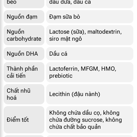
béo
dầu dừa, dầu cá
Nguồn đạm
Đạm sữa bò
Nguồn
Lactose (sữa), maltodextrin,
carbohydrate
siro mật ngô
Nguồn DHA
Dầu cá
Thành phần
Lactoferrin, MFGM, HMO,
cải tiến
prebiotic
Chất nhũ
Lecithin (đậu nành)
hoá
Không chứa dầu cọ, không
Điểm tốt
chứa đường sucrose, không
chứa chất bảo quản