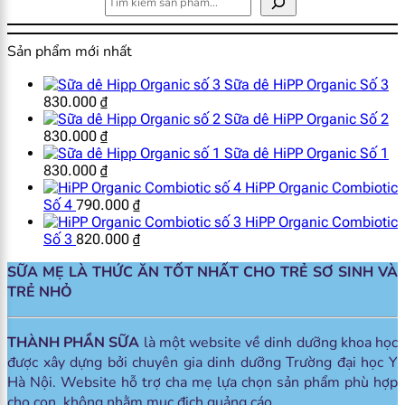
Sản phẩm mới nhất
Sữa dê HiPP Organic Số 3
830.000
₫
Sữa dê HiPP Organic Số 2
830.000
₫
Sữa dê HiPP Organic Số 1
830.000
₫
HiPP Organic Combiotic
Số 4
790.000
₫
HiPP Organic Combiotic
Số 3
820.000
₫
SỮA MẸ LÀ THỨC ĂN TỐT NHẤT CHO TRẺ SƠ SINH VÀ
TRẺ NHỎ
THÀNH PHẦN SỮA
là một website về dinh dưỡng khoa học
được xây dựng bởi chuyên gia dinh dưỡng Trường đại học Y
Hà Nội. Website hỗ trợ cha mẹ lựa chọn sản phẩm phù hợp
cho con, không nhằm mục đich quảng cáo.