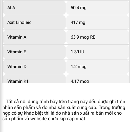
ALA
50.4 mg
Axit Linoleic
417 mg
Vitamin A
63.9 mcg RE
Vitamin E
1.39 IU
Vitamin D
1.2 mcg
Vitamin K1
4.17 mcg
Vitamin C
11.74 mg
ℹ️ Tất cả nội dung trình bày trên trang này đều được ghi trên
nhãn sản phẩm và do nhà sản xuất cung cấp. Trong trường
Vitamin B1
86.3 mcg
hợp có sự khác biệt thì là do nhà sản xuất ra bản mới cho
sản phẩm và website chưa kịp cập nhật.
Vitamin B2
130 mcg