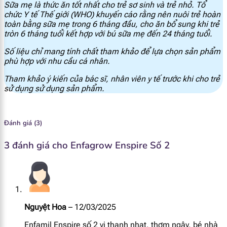
Sữa mẹ là thức ăn tốt nhất cho trẻ sơ sinh và trẻ nhỏ. Tổ
chức Y tế Thế giới (WHO) khuyến cáo rằng nên nuôi trẻ hoàn
Canxi
126 mg
toàn bằng sữa mẹ trong 6 tháng đầu, cho ăn bổ sung khi trẻ
tròn 6 tháng tuổi kết hợp với bú sữa mẹ đến 24 tháng tuổi.
Phốt pho
78.3 mg
Số liệu chỉ mang tính chất tham khảo để lựa chọn sản phẩm
phù hợp với nhu cầu cá nhân.
Magie
10.43 mg
Tham khảo ý kiến của bác sĩ, nhân viên y tế trước khi cho trẻ
sử dụng sử dụng sản phẩm.
Mangan
57.4 mcg
Selen
1.04 mcg
Đánh giá (3)
I ốt
14.35 mcg
3 đánh giá cho
Enfagrow Enspire Số 2
Đồng
42.6 mcg
Kẽm
0.7 mg
Nguyệt Hoa
–
12/03/2025
Sắt
1.04 mg
Enfamil Enspire số 2 vị thanh nhạt, thơm ngậy, bé nhà