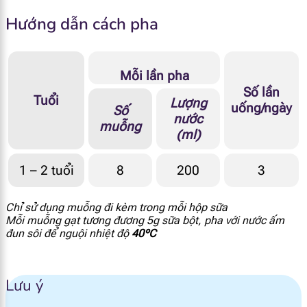
Hướng dẫn cách pha
Niacin
783 mcg
Axit Panthenoic
383 mcg
Mỗi lần pha
Vitamin B6
130 mcg
Số lần
Tuổi
Lượng
uống/ngày
Số
nước
Biotin
1.74 mcg
muỗng
(ml)
Folate
12.2 mcg DEF
1 – 2 tuổi
8
200
3
Vitamin B12
0.43 mcg
Chỉ sử dụng muỗng đi kèm trong mỗi hộp sữa
Mỗi muỗng gạt tương đương 5g sữa bột, pha với nước ấm
Natri
33 mg
đun sôi để nguội nhiệt độ
40ºC
Kali
117.4 mg
Lưu ý
Clo
66.1 mg