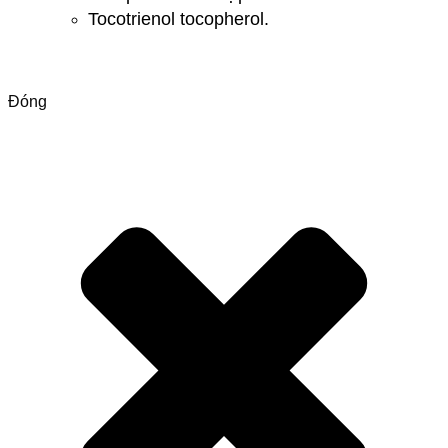
Tocotri
e
nol tocoph
e
rol.
Đóng