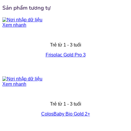
[popup_anything
11.1 mcg
Sản phẩm tương tự
id="1942"]
[popup_anything
0.4 mg
Xem nhanh
id="1941"]
[popup_anything
Trẻ từ 1 - 3 tuổi
0.79 mg
id="1940"]
Frisolac Gold Pro 3
[popup_anything
0.04 g
id="1951"]
[popup_anything
Xem nhanh
0.36 g
id="1977"]
Trẻ từ 1 - 3 tuổi
ColosBaby Bio Gold 2+