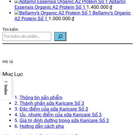
Aptamil
Essensis Organic A2 Protein Số 1
1.400.000
₫
Bellamy's Organic
A2 Protein Số 1
1.000.000
₫
Tìm kiếm
Mô tả
Mục Lục
→
Index
Thông tin sản phẩm
Thành phần sữa Karicare Số 3
Đặc điểm của sữa Karicare Số 3
Ưu, nhược điểm của sữa Karicare Số 3
Giá trị dinh dưỡng trong sữa Karicare Số 3
Hướng dẫn cách pha