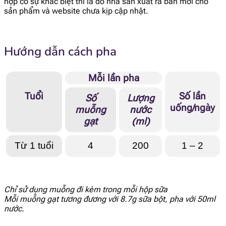
hợp có sự khác biệt thì là do nhà sản xuất ra bản mới cho
[popup_anything
sản phẩm và website chưa kịp cập nhật.
0.14 g
id="2688"]
[popup_anything
Hướng dẫn cách pha
0.19 g
id="2685"]
Mỗi lần pha
[popup_anything
45 mg
id="1958"]
Tuổi
Số lần
Số
Lượng
uống/ngày
muỗng
nước
[popup_anything
gạt
(ml)
13.6 mg
id="1956"]
Từ 1 tuổi
4
200
1 – 2
[popup_anything
4.7 mg
id="1957"]
[popup_anything
Chỉ sử dụng muỗng đi kèm trong mỗi hộp sữa
22 mg
id="1974"]
Mỗi muỗng gạt tương đương với 8.7g sữa bột, pha với 50ml
nước.
[popup_anything