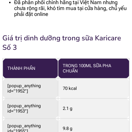
Đã phân phối chính hãng tại Việt Nam nhưng
chưa rộng rãi, khó tìm mua tại cửa hàng, chủ yếu
phải đặt online
Giá trị dinh dưỡng trong sữa Karicare
Số 3
TRONG 100ML SỮA PHA
THÀNH PHẦN
CHUẨN
[popup_anything
70 kcal
id="1952"]
[popup_anything
2.1 g
id="1953"]
[popup_anything
9.8 g
id="1955"]