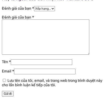
[popup_anything
Đánh giá của bạn
*
0.13 mg
id="1926"]
Đánh giá của bạn
*
[popup_anything
22 mcg
id="1927"]
[popup_anything
0.14 mcg
id="1928"]
[popup_anything
96 mg
id="1935"]
Tên
*
Email
*
[popup_anything
62 mg
id="1938"]
Lưu tên của tôi, email, và trang web trong trình duyệt này
cho lần bình luận kế tiếp của tôi.
[popup_anything
7.7 mg
id="1939"]