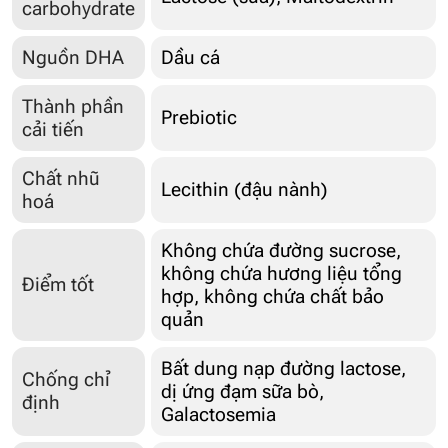
carbohydrate
Nguồn DHA
Dầu cá
Thành phần
Prebiotic
cải tiến
Chất nhũ
Lecithin (đậu nành)
hoá
Không chứa đường sucrose,
không chứa hương liệu tổng
Điểm tốt
hợp, không chứa chất bảo
quản
Bất dung nạp đường lactose,
Chống chỉ
dị ứng đạm sữa bò,
định
Galactosemia