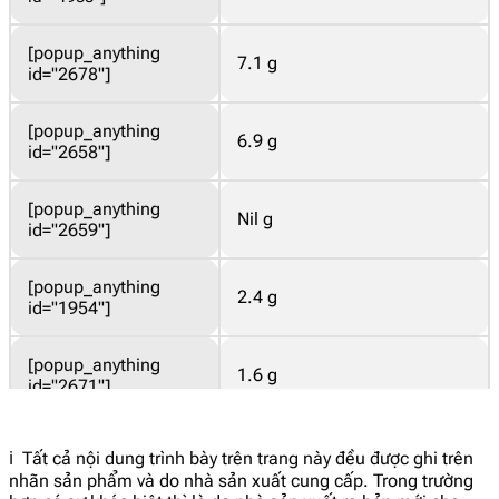
[popup_anything
7.1 g
id="2678"]
[popup_anything
6.9 g
id="2658"]
[popup_anything
Nil g
id="2659"]
[popup_anything
2.4 g
id="1954"]
[popup_anything
1.6 g
id="2671"]
[popup_anything
0.61 g
ℹ️ Tất cả nội dung trình bày trên trang này đều được ghi trên
id="2687"]
nhãn sản phẩm và do nhà sản xuất cung cấp. Trong trường