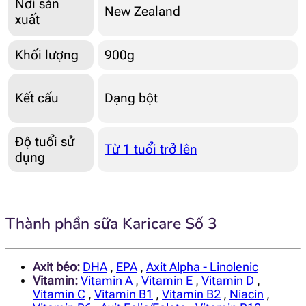
Nơi sản
New Zealand
xuất
Khối lượng
900g
Kết cấu
Dạng bột
Độ tuổi sử
Từ 1 tuổi trở lên
dụng
Thành phần sữa Karicare Số 3
Axit béo:
DHA
,
EPA
,
Axit Alpha - Linolenic
Vitamin:
Vitamin A
,
Vitamin E
,
Vitamin D
,
Vitamin C
,
Vitamin B1
,
Vitamin B2
,
Niacin
,