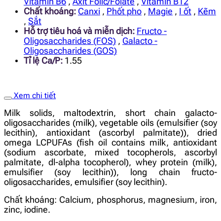
Vitamin B6
,
Axit Folic/Folate
,
Vitamin B12
Chất khoáng:
Canxi
,
Phốt pho
,
Magie
,
I ốt
,
Kẽm
,
Sắt
Hỗ trợ tiêu hoá và miễn dịch:
Fructo -
Oligosaccharides (FOS)
,
Galacto -
Oligosaccharides (GOS)
Tỉ lệ Ca/P:
1.55
Xem chi tiết
Milk solids, maltodextrin, short chain galacto-
oligosaccharides (milk), vegetable oils (emulsifier (soy
lecithin), antioxidant (ascorbyl palmitate)), dried
omega LCPUFAs (fish oil contains milk, antioxidant
(sodium ascorbate, mixed tocopherols, ascorbyl
palmitate, dl-alpha tocopherol), whey protein (milk),
emulsifier (soy lecithin)), long chain fructo-
oligosaccharides, emulsifier (soy lecithin).
Chất khoáng: Calcium, phosphorus, magnesium, iron,
zinc, iodine.