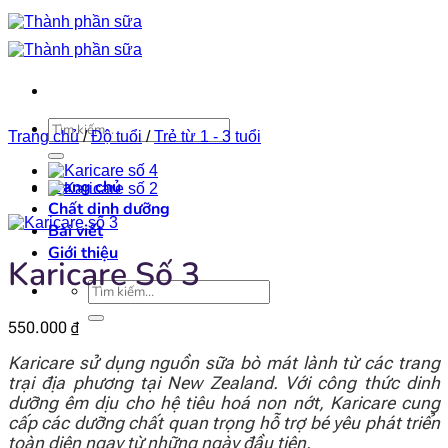
Bỏ
qua
nội
dung
Tìm
Trang chủ
/
Độ tuổi
/
Trẻ từ 1 - 3 tuổi
kiếm:
Trang chủ
Chất dinh dưỡng
Bài viết
Giới thiệu
Karicare Số 3
Tìm
kiếm:
550.000
₫
Karicare sử dụng nguồn sữa bò mát lành từ các trang
trại địa phương tại New Zealand. Với công thức dinh
dưỡng êm dịu cho hệ tiêu hoá non nớt, Karicare cung
cấp các dưỡng chất quan trọng hỗ trợ bé yêu phát triển
toàn diện ngay từ những ngày đầu tiên.