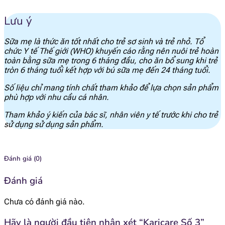
33 mcg
id="1866"]
Lưu ý
[popup_anything
1.1 mg
id="1913"]
Sữa mẹ là thức ăn tốt nhất cho trẻ sơ sinh và trẻ nhỏ. Tổ
chức Y tế Thế giới (WHO) khuyến cáo rằng nên nuôi trẻ hoàn
toàn bằng sữa mẹ trong 6 tháng đầu, cho ăn bổ sung khi trẻ
[popup_anything
tròn 6 tháng tuổi kết hợp với bú sữa mẹ đến 24 tháng tuổi.
0.49 mcg
id="1915"]
Số liệu chỉ mang tính chất tham khảo để lựa chọn sản phẩm
phù hợp với nhu cầu cá nhân.
[popup_anything
6.7 mg
id="1921"]
Tham khảo ý kiến của bác sĩ, nhân viên y tế trước khi cho trẻ
sử dụng sử dụng sản phẩm.
[popup_anything
0.07 mg
id="1922"]
Đánh giá (0)
[popup_anything
0.16 mg
Đánh giá
id="1923"]
Chưa có đánh giá nào.
[popup_anything
0.93 mg
id="1924"]
Hãy là người đầu tiên nhận xét “Karicare Số 3”