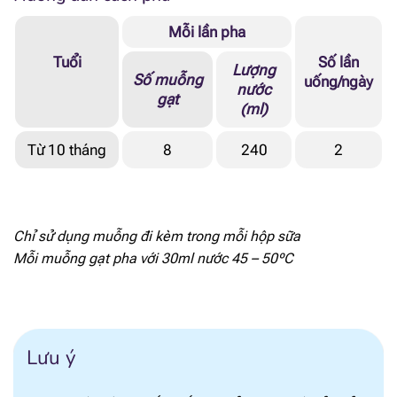
[popup_anything
58.7 mcg RE
id="1866"]
Mỗi lần pha
Tuổi
Số lần
[popup_anything
Lượng
2.1 mg α-TE
Số muỗng
uống/ngày
id="1913"]
nước
gạt
(ml)
[popup_anything
1.64 mcg
id="1915"]
Từ 10 tháng
8
240
2
[popup_anything
4.98 mcg
id="1914"]
Chỉ sử dụng muỗng đi kèm trong mỗi hộp sữa
[popup_anything
9.4 mg
id="1921"]
Mỗi muỗng gạt pha với 30ml nước 45 – 50ºC
[popup_anything
76 mcg
id="1922"]
Lưu ý
[popup_anything
115 mcg
id="1923"]