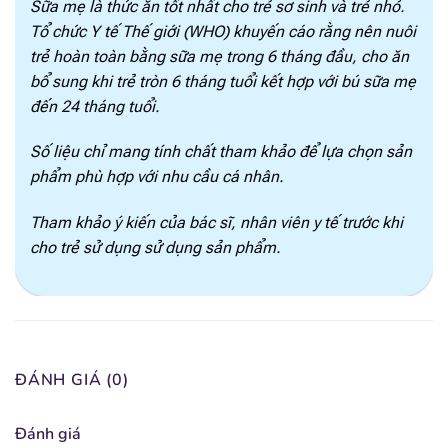
Sữa mẹ là thức ăn tốt nhất cho trẻ sơ sinh và trẻ nhỏ.
[popup_anything
0.47 mg
Tổ chức Y tế Thế giới (WHO) khuyến cáo rằng nên nuôi
id="1924"]
trẻ hoàn toàn bằng sữa mẹ trong 6 tháng đầu, cho ăn
bổ sung khi trẻ tròn 6 tháng tuổi kết hợp với bú sữa mẹ
[popup_anything
0.43 mg
id="1925"]
đến 24 tháng tuổi.
[popup_anything
Số liệu chỉ mang tính chất tham khảo để lựa chọn sản
54.6 mcg
id="1926"]
phẩm phù hợp với nhu cầu cá nhân.
[popup_anything
2.33 mcg
Tham khảo ý kiến của bác sĩ, nhân viên y tế trước khi
id="1929"]
cho trẻ sử dụng sử dụng sản phẩm.
[popup_anything
14.7 mcg
id="1927"]
[popup_anything
0.16 mcg
id="1928"]
ĐÁNH GIÁ (0)
[popup_anything
22.3 mg
id="1967"]
Đánh giá