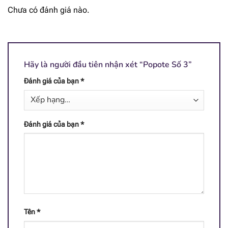
Chưa có đánh giá nào.
[popup_anything
79.3 mg
id="1968"]
[popup_anything
59 mg
id="1969"]
Hãy là người đầu tiên nhận xét “Popote Số 3”
[popup_anything
Đánh giá của bạn
*
64.8 mg
id="1935"]
[popup_anything
40.6 mg
id="1938"]
Đánh giá của bạn
*
[popup_anything
5.92 mg
id="1939"]
[popup_anything
4.8 mcg
id="1946"]
[popup_anything
Tên
*
2.62 mcg
id="1943"]