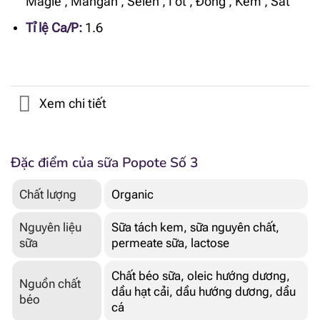
Magie
,
Mangan
,
Selen
,
I ốt
,
Đồng
,
Kẽm
,
Sắt
Tỉ lệ Ca/P:
1.6
Xem chi tiết
Đặc điểm của sữa Popote Số 3
Chất lượng
Organic
Nguyên liệu
Sữa tách kem, sữa nguyên chất,
sữa
permeate sữa, lactose
Chất béo sữa, oleic hướng dương,
Nguồn chất
dầu hạt cải, dầu hướng dương, dầu
béo
cá