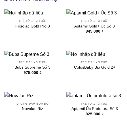
TRẺ TỪ 1 - 3 TUỔI
TRẺ TỪ 1 - 3 TUỔI
Frisolac Gold Pro 3
Aptamil Gold+ Úc Số 3
845.000
₫
TRẺ TỪ 1 - 3 TUỔI
TRẺ TỪ 1 - 3 TUỔI
Bubs Supreme Số 3
ColosBaby Bio Gold 2+
975.000
₫
DỊ ỨNG ĐẠM SỮA BÒ
TRẺ TỪ 1 - 3 TUỔI
Novalac Riz
Aptamil Úc Profutura Số 3
825.000
₫