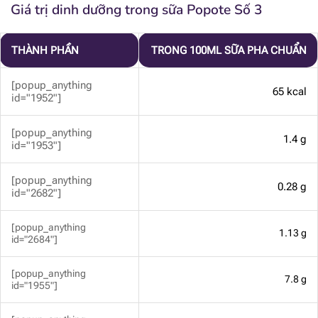
Giá trị dinh dưỡng trong sữa Popote Số 3
THÀNH PHẦN
TRONG 100ML SỮA PHA CHUẨN
[popup_anything
65 kcal
id="1952"]
[popup_anything
1.4 g
id="1953"]
[popup_anything
0.28 g
id="2682"]
[popup_anything
1.13 g
id="2684"]
[popup_anything
7.8 g
id="1955"]