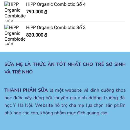
HiPP Organic Combiotic Số 4
790.000
₫
HiPP Organic Combiotic Số 3
820.000
₫
SỮA MẸ LÀ THỨC ĂN TỐT NHẤT CHO TRẺ SƠ SINH
VÀ TRẺ NHỎ
THÀNH PHẦN SỮA
là một website về dinh dưỡng khoa
học được xây dựng bởi chuyên gia dinh dưỡng Trường đại
học Y Hà Nội. Website hỗ trợ cha mẹ lựa chọn sản phẩm
phù hợp cho con, không nhằm mục đich quảng cáo.