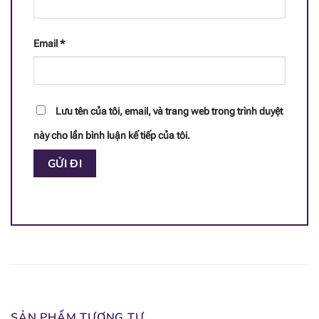
[popup_anything
14.4 mcg
id="1942"]
Email
*
[popup_anything
<0.0652 mg
id="1947"]
Lưu tên của tôi, email, và trang web trong trình duyệt
[popup_anything
51.1 mcg
id="1944"]
này cho lần bình luận kế tiếp của tôi.
[popup_anything
0.47 mg
id="1941"]
[popup_anything
1.03 mg
id="1940"]
SẢN PHẨM TƯƠNG TỰ