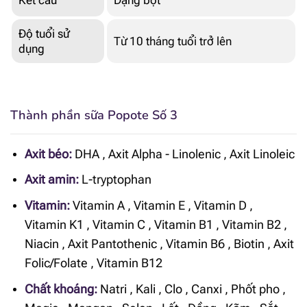
Kết cấu
Dạng bột
Độ tuổi sử
Từ 10 tháng tuổi trở lên
dụng
Thành phần sữa Popote Số 3
Axit béo:
DHA
,
Axit Alpha - Linolenic
,
Axit Linoleic
Axit amin:
L-tryptophan
Vitamin:
Vitamin A
,
Vitamin E
,
Vitamin D
,
Vitamin K1
,
Vitamin C
,
Vitamin B1
,
Vitamin B2
,
Niacin
,
Axit Pantothenic
,
Vitamin B6
,
Biotin
,
Axit
Folic/Folate
,
Vitamin B12
Chất khoáng:
Natri
,
Kali
,
Clo
,
Canxi
,
Phốt pho
,