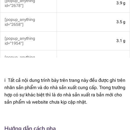
[popup_anything
3.9 g
id="2678"]
[popup_anything
3.5 g
id="2658"]
[popup_anything
3.1 g
id="1954"]
[popup_anything
0.72 g
id="2671"]
[popup_anything
16.2 mg
ℹ️ Tất cả nội dung trình bày trên trang này đều được ghi trên
id="1956"]
nhãn sản phẩm và do nhà sản xuất cung cấp. Trong trường
hợp có sự khác biệt thì là do nhà sản xuất ra bản mới cho
[popup_anything
47.8 mg
id="1974"]
sản phẩm và website chưa kịp cập nhật.
[popup_anything
393 mg
id="1972"]
Hướng dẫn cách pha