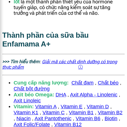
Iốt
là một thành phần thiết yếu của hormone
tuyến giáp, có chức năng kiểm soát sự tăng
trưởng và phát triển của cơ thể và não.
Thành phần của sữa bầu
Enfamama A+
>>> Tìm hiểu thêm
:
Giải mã các chất dinh dưỡng có trong
thực phẩm
ⓘ
Cung cấp năng lượ
ng:
Chất đạm
,
Chất béo
,
Chất bột đường
Axit béo Omega:
DHA
,
Axit Alpha - Linolenic
,
Axit Linoleic
Vitamin:
Vitamin A
,
Vitamin E
,
Vitamin D
,
Vitamin K1
,
Vitamin C
,
Vitamin B1
,
Vitamin B2
,
Niacin
,
Axit Pantothenic
,
Vitamin B6
,
Biotin
,
Axit Folic/Folate
,
Vitamin B12