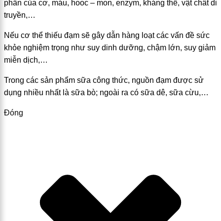
phần của cơ, máu, hooc – mon, enzym, kháng thể, vật chât di
truyền,…
Nếu cơ thể thiếu đạm sẽ gây dẫn hàng loạt các vấn đề sức
khỏe nghiệm trọng như suy dinh dưỡng, chậm lớn, suy giảm
miễn dịch,…
Trong các sản phẩm sữa công thức, nguồn đạm được sử
dụng nhiều nhất là sữa bò; ngoài ra có sữa dê, sữa cừu,…
Đóng