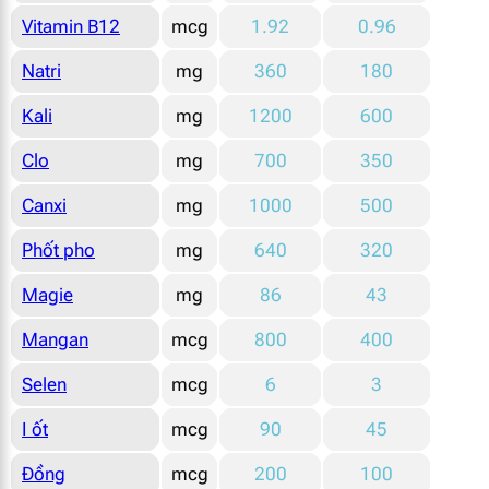
Vitamin B12
mcg
1.92
0.96
Natri
mg
360
180
Kali
mg
1200
600
Clo
mg
700
350
Canxi
mg
1000
500
Phốt pho
mg
640
320
Magie
mg
86
43
Mangan
mcg
800
400
Selen
mcg
6
3
I ốt
mcg
90
45
Đồng
mcg
200
100