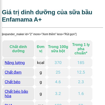
Giá trị dinh dưỡng của sữa bầu
Enfamama A+
[expander_maker id=”2″ more=”Xem thêm” less=”Rút gọn”]
Trong 1 ly
Chất dinh
Đ
ơn
Trong 100g
pha
dưỡng
vị
sữa bột
chuẩn*
Năng lượng
kcal
370
185
Chất đạm
g
25
12.5
Chất béo
g
4.6
2.3
Chất béo bão
g
3.2
1.6
hòa