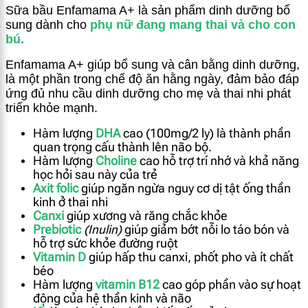
Sữa bầu Enfamama A+ là sản phẩm dinh dưỡng bổ
sung dành cho
phụ nữ đang mang thai và cho con
bú.
Enfamama A+ giúp bổ sung và cân bằng dinh dưỡng,
là một phần trong chế độ ăn hằng ngày, đảm bảo đáp
ứng đủ nhu cầu dinh dưỡng cho mẹ và thai nhi phát
triển khỏe mạnh.
Hàm lượng
DHA
cao (100mg/2 ly) là thành phần
quan trọng cấu thành lên não bộ.
Hàm lượng
Choline
cao hỗ trợ trí nhớ và khả năng
học hỏi sau này của trẻ
Axit folic
giúp ngăn ngừa nguy cơ dị tật ống thần
kinh ở thai nhi
Canxi
giúp xương và răng chắc khỏe
Prebiotic
(Inulin)
giúp giảm bớt nỗi lo táo bón và
hỗ trợ sức khỏe đường ruột
Vitamin D
giúp hấp thu canxi, phốt pho và ít chất
béo
Hàm lượng
vitamin B12
cao góp phần vào sự hoạt
động của hệ thần kinh và não