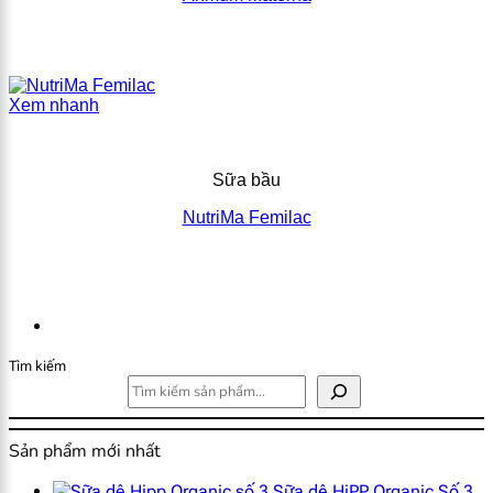
Xem nhanh
Sữa bầu
NutriMa Femilac
Tìm kiếm
Sản phẩm mới nhất
Sữa dê HiPP Organic Số 3