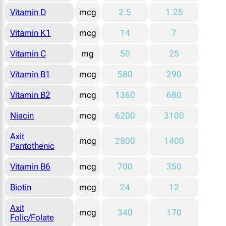
Vitamin D
mcg
2.5
1.25
Vitamin K1
mcg
14
7
Vitamin C
mg
50
25
Vitamin B1
mcg
580
290
Vitamin B2
mcg
1360
680
Niacin
mcg
6200
3100
Axit
mcg
2800
1400
Pantothenic
Vitamin B6
mcg
700
350
Biotin
mcg
24
12
Axit
mcg
340
170
Folic/Folate