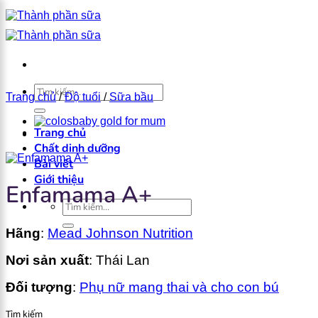
Bỏ
qua
nội
dung
×
Tìm
Trang chủ
/
Độ tuổi
/
Sữa bầu
kiếm:
Trang chủ
Chất dinh dưỡng
Bài viết
Giới thiệu
Enfamama A+
Tìm
kiếm:
Hãng
:
Mead Johnson Nutrition
Nơi sản xuất
: Thái Lan
Đối tượng
:
Phụ nữ mang thai và cho con bú
Tìm kiếm