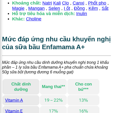
Khoáng chất:
Natri
Kali
Clo
,
Canxi
,
Phốt pho
,
Magie
,
Mangan
,
Selen
,
I ốt
,
Đồng
,
Kẽm
,
Sắt
Hỗ trợ tiêu hóa và miễn dịch:
Inulin
Khác:
Choline
Mức đáp ứng nhu cầu khuyến nghị
của sữa bầu Enfamama A+
Mức đáp ứng nhu cầu dinh dưỡng khuyến nghị trong 1 khẩu
phần – 1 ly sữa bầu Enfamama A+ pha chuẩn chứa khoảng
50g sữa bột (tương đương 6 muỗng gạt)
Chất dinh
Cho con
Mang thai**
dưỡng
bú***
Vitamin A
19 – 22%
13%
Vitamin E
17%
16%