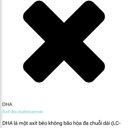
DHA
Axit docosahexaenoic
DHA là một axit béo không bão hòa đa chuỗi dài (LC-