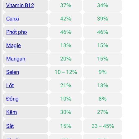
Vitamin B12
37%
34%
Canxi
42%
39%
Phốt pho
46%
46%
Magie
13%
15%
Mangan
20%
15%
Selen
10 – 12%
9%
I ốt
21%
18%
Đồng
10%
8%
Kẽm
30%
27%
Sắt
15%
23 – 45%