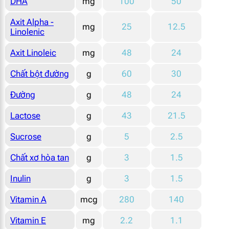
DHA
mg
100
50
Axit Alpha -
mg
25
12.5
Linolenic
Axit Linoleic
mg
48
24
Chất bột đường
g
60
30
Đường
g
48
24
Lactose
g
43
21.5
Sucrose
g
5
2.5
Chất xơ hòa tan
g
3
1.5
Inulin
g
3
1.5
Vitamin A
mcg
280
140
Vitamin E
mg
2.2
1.1