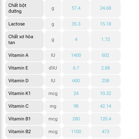
Chất bột
g
57.4
24.68
đường
Lactose
g
35.3
15.18
Chất xơ hòa
g
4
1.72
tan
Vitamin A
IU
1400
602
Vitamin E
dlIU
6.7
2.88
Vitamin D
IU
600
258
Vitamin K1
mcg
24
10.32
Vitamin C
mg
98
42.14
Vitamin B1
mcg
280
120.4
Vitamin B2
mcg
1100
473