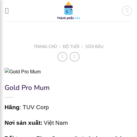
Bỏ
qua
nội
dung
TRANG CHỦ
/
ĐỘ TUỔI
/
SỮA BẦU
Gold Pro Mum
Hãng
:
TUV Corp
Nơi sản xuất:
Việt Nam