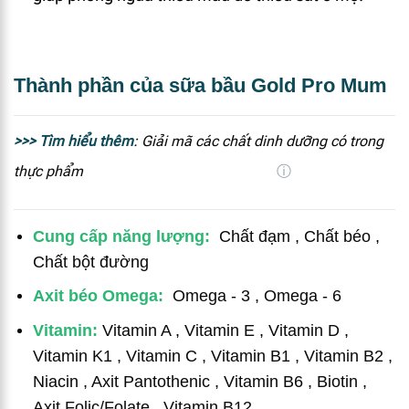
Thành phần của sữa bầu Gold Pro Mum
>>> Tìm hiểu thêm
:
Giải mã các chất dinh dưỡng có trong
thực phẩm
ⓘ
Cung cấp năng lượ
ng:
Chất đạm
,
Chất béo
,
Chất bột đường
Axit béo Omega:
Omega - 3
,
Omega - 6
Vitamin:
Vitamin A
,
Vitamin E
,
Vitamin D
,
Vitamin K1
,
Vitamin C
,
Vitamin B1
,
Vitamin B2
,
Niacin
,
Axit Pantothenic
,
Vitamin B6
,
Biotin
,
Axit Folic/Folate
,
Vitamin B12