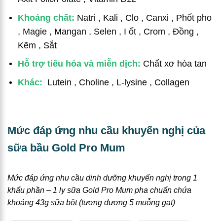
Khoáng chất:
Natri
,
Kali
,
Clo
,
Canxi
,
Phốt pho
,
Magie
,
Mangan
,
Selen
,
I ốt
,
Crom
,
Đồng
,
Kẽm
,
Sắt
Hỗ trợ tiêu hóa và miễn dịch:
Chất xơ hòa tan
Khác:
Lutein
,
Choline
,
L-lysine
,
Collagen
Mức đáp ứng nhu cầu khuyến nghị của
sữa bầu Gold Pro Mum
Mức đáp ứng nhu cầu dinh dưỡng khuyến nghị trong 1
khẩu phần – 1 ly sữa Gold Pro Mum pha chuẩn chứa
khoảng 43g sữa bột (tương đương 5 muỗng gạt)