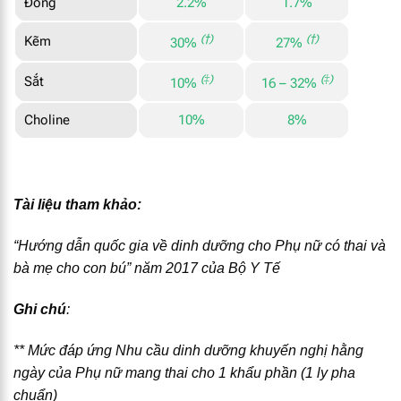
Đồng
2.2%
1.7%
(†)
(†)
Kẽm
30%
27%
(‡)
(‡)
Sắt
10%
16 – 32%
Choline
10%
8%
Tài liệu tham khảo:
“Hướng dẫn quốc gia về dinh dưỡng cho Phụ nữ có thai và
bà mẹ cho con bú” năm 2017 của Bộ Y Tế
Ghi chú
:
** Mức đáp ứng Nhu cầu dinh dưỡng khuyến nghị hằng
ngày của Phụ nữ mang thai cho 1 khẩu phần (1 ly pha
chuẩn)