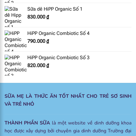
Sữa dê HiPP Organic Số 1
830.000
₫
HiPP Organic Combiotic Số 4
790.000
₫
HiPP Organic Combiotic Số 3
820.000
₫
SỮA MẸ LÀ THỨC ĂN TỐT NHẤT CHO TRẺ SƠ SINH
VÀ TRẺ NHỎ
THÀNH PHẦN SỮA
là một website về dinh dưỡng khoa
học được xây dựng bởi chuyên gia dinh dưỡng Trường đại