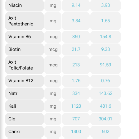
Niacin
mg
9.14
3.93
Axit
mg
3.84
1.65
Pantothenic
Vitamin B6
mcg
360
154.8
Biotin
mcg
21.7
9.33
Axit
mcg
213
91.59
Folic/Folate
Vitamin B12
mcg
1.76
0.76
Natri
mg
334
143.62
Kali
mg
1120
481.6
Clo
mg
707
304.01
Canxi
mg
1400
602