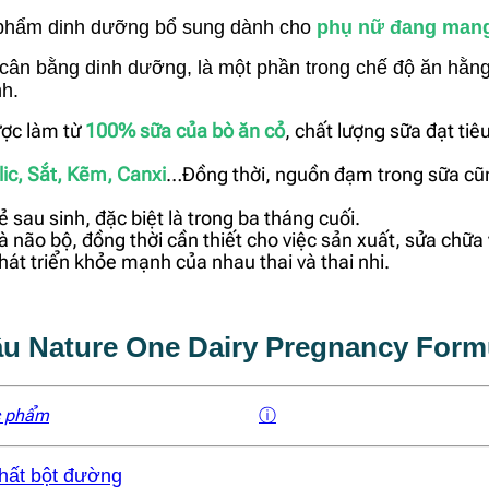
 phẩm dinh dưỡng bổ sung dành cho
phụ nữ đang mang 
cân bằng dinh dưỡng, là một phần trong chế độ ăn hằn
nh.
ược làm từ
100% sữa của bò ăn cỏ
, chất lượng sữa đạt ti
lic, Sắt, Kẽm, Canxi
…Đồng thời, nguồn đạm trong sữa cũ
rẻ sau sinh, đặc biệt là trong ba tháng cuối.
 não bộ, đồng thời cần thiết cho việc sản xuất, sửa chữa
 phát triển khỏe mạnh của nhau thai và thai nhi.
u Nature One Dairy Pregnancy Form
c phẩm
ⓘ
hất bột đường