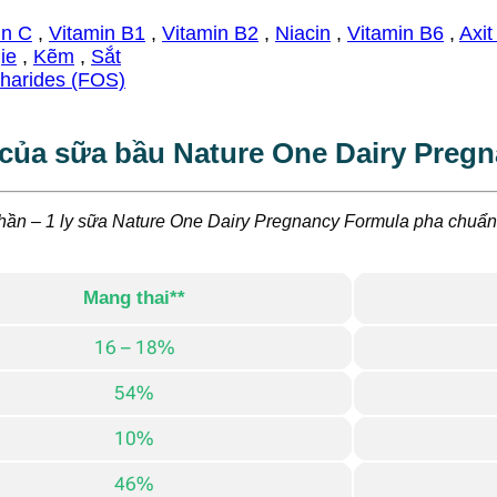
in C
,
Vitamin B1
,
Vitamin B2
,
Niacin
,
Vitamin B6
,
Axit
ie
,
Kẽm
,
Sắt
charides (FOS)
của sữa bầu Nature One Dairy Preg
hần – 1 ly sữa Nature One Dairy Pregnancy Formula pha chuẩn
Mang thai**
16 – 18%
54%
10%
46%