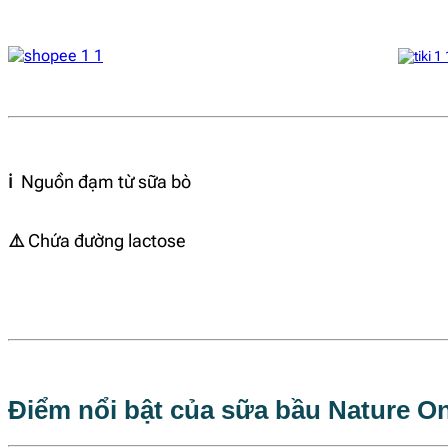
ℹ️
Nguồn đạm từ sữa bò
⚠️
Chứa đường lactose
Điểm nổi bật của sữa bầu Nature O