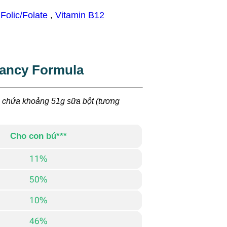
 Folic/Folate
,
Vitamin B12
nancy Formula
 chứa khoảng 51g sữa bột (tương
Cho con bú***
11%
50%
10%
46%