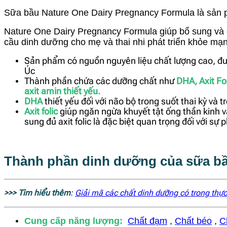
Sữa bầu Nature One Dairy Pregnancy Formula là sản
Nature One Dairy Pregnancy Formula giúp bổ sung và 
cầu dinh dưỡng cho mẹ và thai nhi phát triển khỏe mạ
Sản phẩm có nguồn nguyên liệu chất lượng cao, đ
Úc
Thành phần chứa các dưỡng chất như
DHA, Axit Fo
axit amin thiết yếu.
DHA
thiết yếu đối với não bộ trong suốt thai kỳ và t
Axit folic
giúp ngăn ngừa khuyết tật ống thần kinh và
sung đủ axit folic là đặc biệt quan trọng đối với sự
Thành phần dinh dưỡng của sữa bầ
>>> Tìm hiểu thêm
:
Giải mã các chất dinh dưỡng có trong thự
Cung cấp năng lượ
ng:
Chất đạm
,
Chất béo
,
C