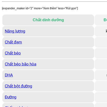
[expander_maker id=”2″ more=”Xem thêm” less=”Rút gọn”]
Chất dinh dưỡng
Đ
Năng lượng
Chất đạm
Chất béo
Chất béo bão hòa
DHA
Chất bột đường
Đường