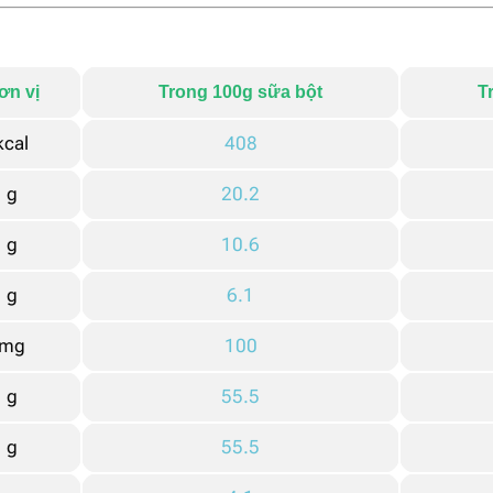
ơn vị
Trong 100g sữa bột
T
kcal
408
g
20.2
g
10.6
g
6.1
mg
100
g
55.5
g
55.5