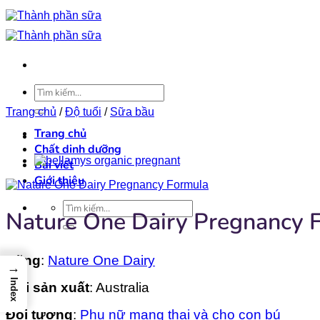
Bỏ
qua
nội
dung
Tìm
kiếm:
Trang chủ
/
Độ tuổi
/
Sữa bầu
Trang chủ
Chất dinh dưỡng
Bài viết
Giới thiệu
Tìm
Nature One Dairy Pregnancy 
kiếm:
Hãng
:
Nature One Dairy
→
Index
Nơi sản xuất
: Australia
Đối tượng
:
Phụ nữ mang thai và cho con bú