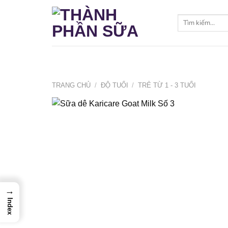
Bỏ
qua
Tìm
kiếm:
nội
dung
TRANG CHỦ
/
ĐỘ TUỔI
/
TRẺ TỪ 1 - 3 TUỔI
→
Index