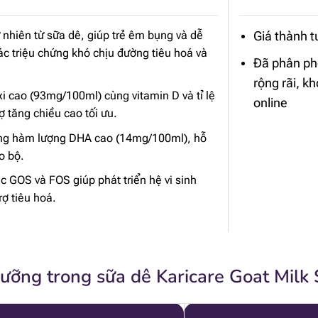
nhiên từ sữa dê, giúp trẻ êm bụng và dễ
Giá thành 
ác triệu chứng khó chịu đường tiêu hoá và
Đã phân ph
rộng rãi, k
 cao (93mg/100ml) cùng vitamin D và tỉ lệ
online
rợ tăng chiều cao tối ưu.
ng hàm lượng DHA cao (14mg/100ml), hỗ
o bộ.
c GOS và FOS giúp phát triển hệ vi sinh
rợ tiêu hoá.
 dưỡng trong sữa dê Karicare Goat Milk 