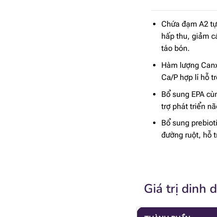
Chứa đạm A2 tự 
hấp thu, giảm c
táo bón.
Hàm lượng Canxi
Ca/P hợp lí hỗ t
Bổ sung EPA cù
trợ phát triển nã
Bổ sung prebioti
đường ruột, hỗ t
Giá trị dinh