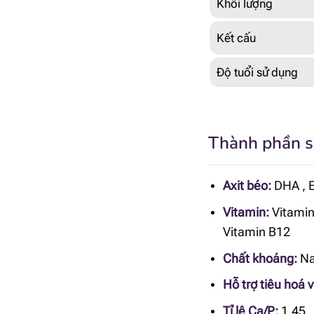
Khối lượng
Kết cấu
Độ tuổi sử dụng
Thành phần sữ
Axit béo:
DHA
,
Vitamin:
Vitamin
Vitamin B12
Chất khoáng:
Na
Hỗ trợ tiêu hoá 
Tỉ lệ Ca/P:
1.45