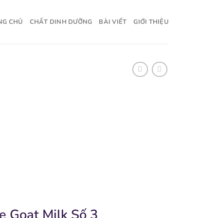
NG CHỦ
CHẤT DINH DƯỠNG
BÀI VIẾT
GIỚI THIỆU
e Goat Milk Số 3