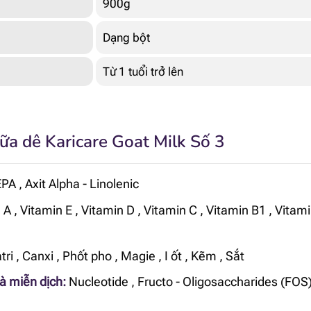
900g
Dạng bột
Từ 1 tuổi trở lên
a dê Karicare Goat Milk Số 3
EPA
,
Axit Alpha - Linolenic
 A
,
Vitamin E
,
Vitamin D
,
Vitamin C
,
Vitamin B1
,
Vitami
tri
,
Canxi
,
Phốt pho
,
Magie
,
I ốt
,
Kẽm
,
Sắt
và miễn dịch:
Nucleotide
,
Fructo - Oligosaccharides (FOS