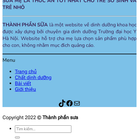
SỮA MẸ LÀ THỨC ĂN TỐT NHẤT CHO TRẺ SƠ SINH VÀ
TRẺ NHỎ
THÀNH PHẦN SỮA
là một website về dinh dưỡng khoa học
được xây dựng bởi chuyên gia dinh dưỡng Trường đại học Y
Hà Nội. Website hỗ trợ cha mẹ lựa chọn sản phẩm phù hợp
cho con, không nhằm mục đich quảng cáo.
Menu
Trang chủ
Chất dinh dưỡng
Bài viết
Giới thiệu
Thành phần sữa
Facebook
Mail
Copyright 2022 ©
Thành phần sưa
Tìm
kiếm: