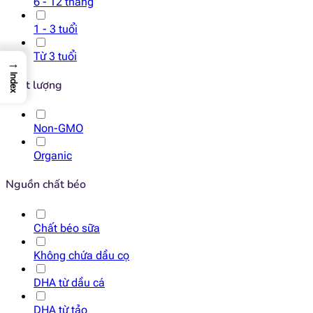
6 - 12 tháng
1 - 3 tuổi
Từ 3 tuổi
→
Index
Chất lượng
Non-GMO
Organic
Nguồn chất béo
Chất béo sữa
Không chứa dầu cọ
DHA từ dầu cá
DHA từ tảo