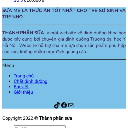
Số 3
820.000
₫
SỮA MẸ LÀ THỨC ĂN TỐT NHẤT CHO TRẺ SƠ SINH VÀ
TRẺ NHỎ
THÀNH PHẦN SỮA
là một website về dinh dưỡng khoa học
được xây dựng bởi chuyên gia dinh dưỡng Trường đại học Y
Hà Nội. Website hỗ trợ cha mẹ lựa chọn sản phẩm phù hợp
cho con, không nhằm mục đich quảng cáo.
Menu
Trang chủ
Chất dinh dưỡng
Bài viết
Giới thiệu
Thành phần sữa
Facebook
Mail
Copyright 2022 ©
Thành phần sưa
Tìm