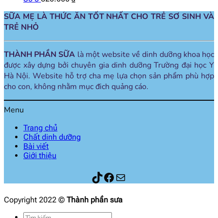
SỮA MẸ LÀ THỨC ĂN TỐT NHẤT CHO TRẺ SƠ SINH VÀ
TRẺ NHỎ
THÀNH PHẦN SỮA
là một website về dinh dưỡng khoa học
được xây dựng bởi chuyên gia dinh dưỡng Trường đại học Y
Hà Nội. Website hỗ trợ cha mẹ lựa chọn sản phẩm phù hợp
cho con, không nhằm mục đich quảng cáo.
Menu
Trang chủ
Chất dinh dưỡng
Bài viết
Giới thiệu
Thành phần sữa
Facebook
Mail
Copyright 2022 ©
Thành phần sưa
Tìm