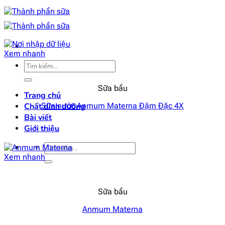
Bỏ
qua
nội
dung
Xem nhanh
Tìm
kiếm:
Sữa bầu
Trang chủ
Chất dinh dưỡng
Sữa nước Anmum Materna Đậm Đặc 4X
Bài viết
Giới thiệu
Tìm
kiếm:
Xem nhanh
Sữa bầu
Anmum Materna