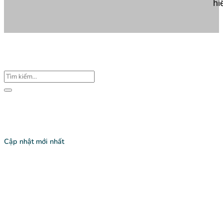
hi
Tìm
kiếm:
Cập nhật mới nhất