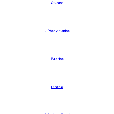
Glucose
L-Phenylalanine
Tyrosine
Lecithin