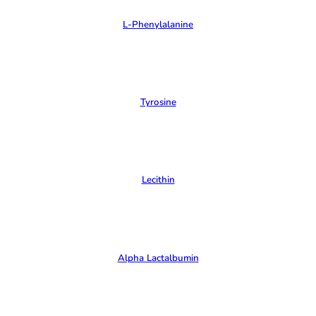
L-Phenylalanine
Tyrosine
Lecithin
Alpha Lactalbumin