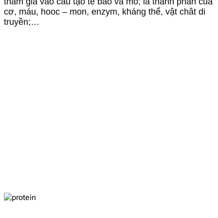
tham gia vào cấu tạo tế bào và mô; là thành phần của
cơ, máu, hooc – mon, enzym, kháng thể, vật chât di
truyền;…