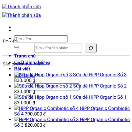
Bỏ
qua
nội
dung
Tìm
Tìm kiếm
kiếm:
Trang chủ
Chất dinh dưỡng
Sản phẩm mới nhất
Bài viết
Sữa dê HiPP Organic Số 3
Giới thiệu
830.000
₫
Tìm
Sữa dê HiPP Organic Số 2
830.000
kiếm:
₫
Sữa dê HiPP Organic Số 1
830.000
₫
HiPP Organic Combiotic
Số 4
790.000
₫
HiPP Organic Combiotic
Số 3
820.000
₫