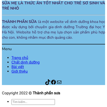
SỮA MẸ LÀ THỨC ĂN TỐT NHẤT CHO TRẺ SƠ SINH VÀ
TRẺ NHỎ
THÀNH PHẦN SỮA
là một website về dinh dưỡng khoa học
được xây dựng bởi chuyên gia dinh dưỡng Trường đại học Y
Hà Nội. Website hỗ trợ cha mẹ lựa chọn sản phẩm phù hợp
cho con, không nhằm mục đich quảng cáo.
Menu
Trang chủ
Chất dinh dưỡng
Bài viết
Giới thiệu
Thành phần sữa
Facebook
Mail
Copyright 2022 ©
Thành phần sưa
Tìm
kiếm: