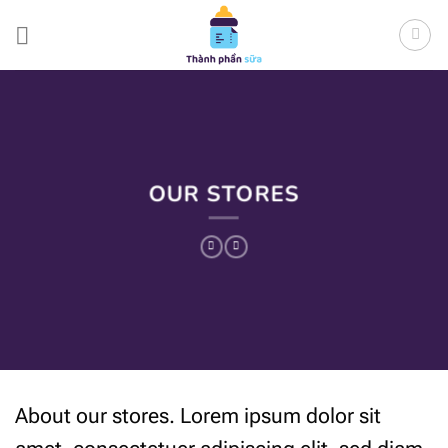
Bỏ
qua
nội
dung
OUR STORES
About our stores. Lorem ipsum dolor sit