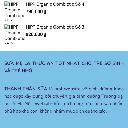
HiPP Organic Combiotic Số 4
790.000
₫
HiPP Organic Combiotic Số 3
820.000
₫
SỮA MẸ LÀ THỨC ĂN TỐT NHẤT CHO TRẺ SƠ SINH
VÀ TRẺ NHỎ
THÀNH PHẦN SỮA
là một website về dinh dưỡng khoa
học được xây dựng bởi chuyên gia dinh dưỡng Trường đại
học Y Hà Nội. Website hỗ trợ cha mẹ lựa chọn sản phẩm
phù hợp cho con, không nhằm mục đich quảng cáo.