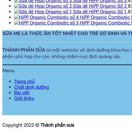
Sữa dê HiPP Organic Số 3
8
Sữa dê HiPP Organic Số 2
8
Sữa dê HiPP Organic Số 1
8
HiPP Organic Combiotic 
HiPP Organic Combiotic 
SỮA MẸ LÀ THỨC ĂN TỐT NHẤT CHO TRẺ SƠ SINH VÀ 
THÀNH PHẦN SỮA
là một website về dinh dưỡng khoa học 
phẩm phù hợp cho con, không nhằm mục đich quảng cáo.
Menu
Trang chủ
Chất dinh dưỡng
Bài viết
Giới thiệu
Copyright 2022 ©
Thành phần sưa