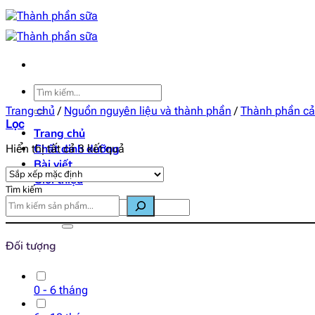
Bỏ
qua
nội
dung
Tìm
kiếm:
Trang chủ
/
Nguồn nguyên liệu và thành phần
/
Thành phần cải
Lọc
Trang chủ
Chất dinh dưỡng
Hiển thị tất cả 3 kết quả
Bài viết
Giới thiệu
Tìm kiếm
Tìm
kiếm:
Đối tượng
0 - 6 tháng