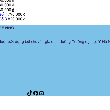
30.000
₫
30.000
₫
30.000
₫
Số 4
790.000
₫
Số 3
820.000
₫
TRẺ NHỎ
được xây dựng bởi chuyên gia dinh dưỡng Trường đại học Y Hà N
Thành phần sữa
Facebook
Mail