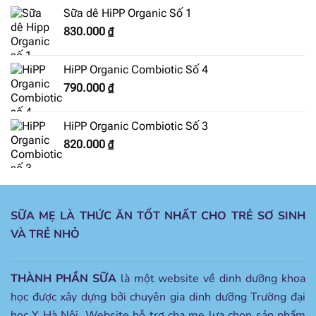
Sữa dê HiPP Organic Số 1
830.000
₫
HiPP Organic Combiotic Số 4
790.000
₫
HiPP Organic Combiotic Số 3
820.000
₫
SỮA MẸ LÀ THỨC ĂN TỐT NHẤT CHO TRẺ SƠ SINH
VÀ TRẺ NHỎ
THÀNH PHẦN SỮA
là một website về dinh dưỡng khoa
học được xây dựng bởi chuyên gia dinh dưỡng Trường đại
học Y Hà Nội. Website hỗ trợ cha mẹ lựa chọn sản phẩm