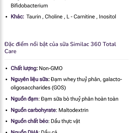
Bifidobacterium
Khác:
Taurin
,
Choline
,
L - Carnitine
,
Inositol
Đặc điểm nổi bật của sữa Similac 360 Total
Care
Chất lượng
:
Non-GMO
Nguyên liệu sữa
:
Đạm whey thuỷ phân
, galacto-
oligosaccharides (GOS)
Nguồn đạm
:
Đạm sữa bò thuỷ phân hoàn toàn
Nguồn carbohyrate
:
Maltodextrin
Nguồn chất béo
:
Dầu thực vật
Nguồn DHA
:
Dầu cá