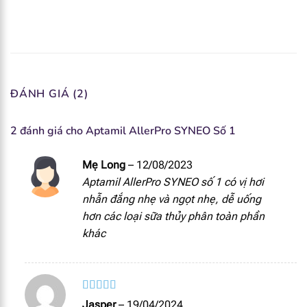
Kali
86 mg
Clo
50 mg
Canxi
75 mg
ĐÁNH GIÁ (2)
Phốt pho
47 mg
2 đánh giá cho
Aptamil AllerPro SYNEO Số 1
Magie
7.2 mg
Mẹ Long
–
12/08/2023
Mangan
6.1 mcg
Aptamil AllerPro SYNEO số 1 có vị hơi
nhẫn đắng nhẹ và ngọt nhẹ, dễ uống
Selen
1.8 mcg
hơn các loại sữa thủy phân toàn phần
khác
I ốt
12.4 mcg
Đồng
51 mcg
Được xếp
Kẽm
0.65 mg
Jasper
–
19/04/2024