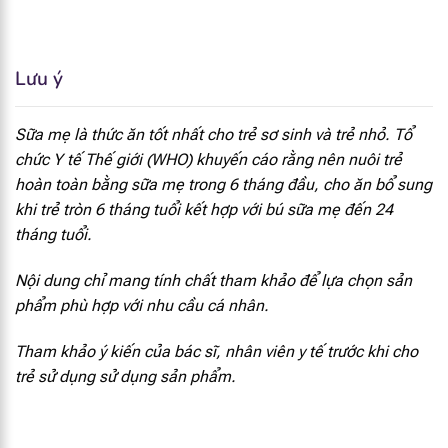
Vitamin B1
62 mcg
Vitamin B2
137 mcg
Lưu ý
Niacin
0.48 mg
Sữa mẹ là thức ăn tốt nhất cho trẻ sơ sinh và trẻ nhỏ. Tổ
Axit Panthenoic
0.53 mg
chức Y tế Thế giới (WHO) khuyến cáo rằng nên nuôi trẻ
hoàn toàn bằng sữa mẹ trong 6 tháng đầu, cho ăn bổ sung
Vitamin B6
42 mcg
khi trẻ tròn 6 tháng tuổi kết hợp với bú sữa mẹ đến 24
tháng tuổi.
Biotin
1.8 mcg
Nội dung chỉ mang tính chất tham khảo để lựa chọn sản
Folate
13.5 mcg DEF
phẩm phù hợp với nhu cầu cá nhân.
Vitamin B12
0.16 mcg
Tham khảo ý kiến của bác sĩ, nhân viên y tế trước khi cho
trẻ sử dụng sử dụng sản phẩm.
Natri
21 mg