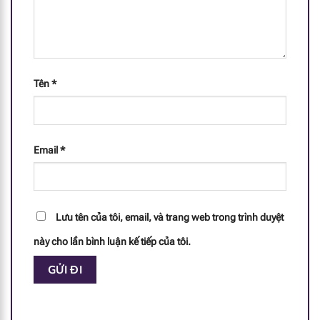
IMP
0.32 mg
UMP
0.55 mg
Tên
*
FOS
0.08 g
GOS
0.72 g
Email
*
Lưu tên của tôi, email, và trang web trong trình duyệt
này cho lần bình luận kế tiếp của tôi.