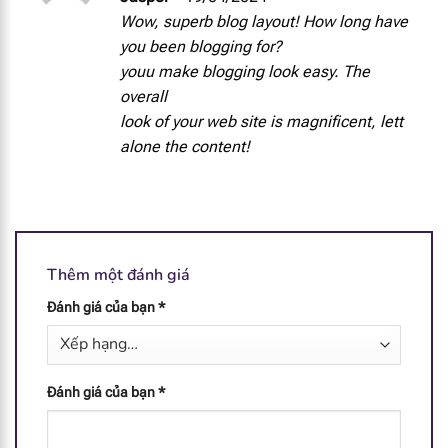
hạng
5
5 sao
Wow, superb blog layout! How long have
Sắt
0.83 mg
you been blogging for?
youu make blogging look easy. The
Inositol
6.7 mg
overall
look of your web site is magnificent, lett
Choline
14.2 mg
alone the content!
Taurin
4.9 mg
L - Carnitin
1.9 mg
Thêm một đánh giá
Nucleotide
2.35 mg
Đánh giá của bạn
*
AMP
0.48 mg
CMP
0.84 mg
Đánh giá của bạn
*
GMP
0.16 mg