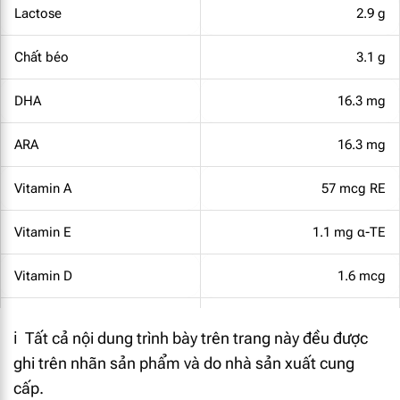
Lactose
2.9 g
Chất béo
3.1 g
DHA
16.3 mg
ARA
16.3 mg
Vitamin A
57 mcg RE
Vitamin E
1.1 mg α-TE
Vitamin D
1.6 mcg
Vitamin K1
4.3 mcg
ℹ️ Tất cả nội dung trình bày trên trang này đều được
ghi trên nhãn sản phẩm và do nhà sản xuất cung
Vitamin C
8.2 mg
cấp.