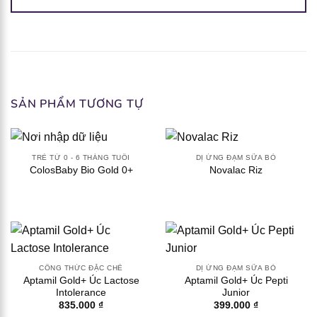
SẢN PHẨM TƯƠNG TỰ
TRẺ TỪ 0 - 6 THÁNG TUỔI
DỊ ỨNG ĐẠM SỮA BÒ
ColosBaby Bio Gold 0+
Novalac Riz
CÔNG THỨC ĐẶC CHẾ
DỊ ỨNG ĐẠM SỮA BÒ
Aptamil Gold+ Úc Lactose
Aptamil Gold+ Úc Pepti
Intolerance
Junior
835.000
₫
399.000
₫