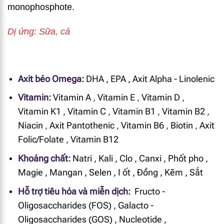
monophosphote.
Dị ứng: Sữa, cá
Axit béo Omega:
DHA
,
EPA
,
Axit Alpha - Linolenic
Vitamin:
Vitamin A
,
Vitamin E
,
Vitamin D
,
Vitamin K1
,
Vitamin C
,
Vitamin B1
,
Vitamin B2
,
Niacin
,
Axit Pantothenic
,
Vitamin B6
,
Biotin
,
Axit
Folic/Folate
,
Vitamin B12
Khoáng chất:
Natri
,
Kali
,
Clo
,
Canxi
,
Phốt pho
,
Magie
,
Mangan
,
Selen
,
I ốt
,
Đồng
,
Kẽm
,
Sắt
Hỗ trợ tiêu hóa và miễn dịch:
Fructo -
Oligosaccharides (FOS)
,
Galacto -
Oligosaccharides (GOS)
,
Nucleotide
,