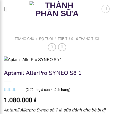
Bỏ
qua
nội
dung
TRANG CHỦ
/
ĐỘ TUỔI
/
TRẺ TỪ 0 - 6 THÁNG TUỔI
Aptamil AllerPro SYNEO Số 1
(
2
đánh giá của khách hàng)
5.00
1
trên 5
1.080.000
₫
dựa trên
đánh giá
Aptamil Allerpro Syneo số 1 là sữa dành cho bé bị dị