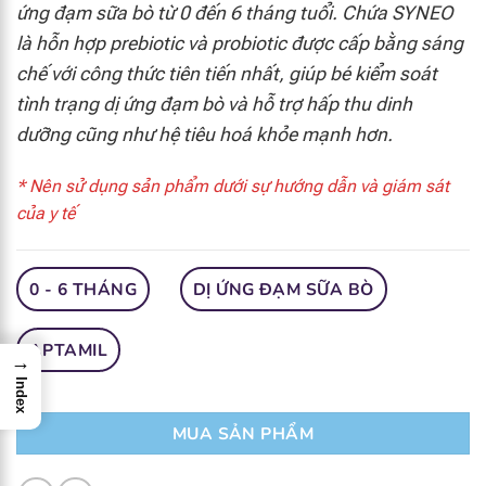
ứng đạm sữa bò từ 0 đến 6 tháng tuổi. Chứa SYNEO
là hỗn hợp prebiotic và probiotic được cấp bằng sáng
chế với công thức tiên tiến nhất, giúp bé kiểm soát
tình trạng dị ứng đạm bò và hỗ trợ hấp thu dinh
dưỡng cũng như hệ tiêu hoá khỏe mạnh hơn.
* Nên sử dụng sản phẩm dưới sự hướng dẫn và giám sát
của y tế
0 - 6 THÁNG
DỊ ỨNG ĐẠM SỮA BÒ
APTAMIL
→
Index
MUA SẢN PHẨM