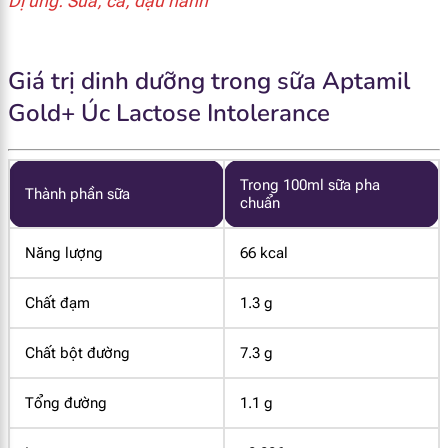
Dị ứng: Sữa, cá, đậu nành
Giá trị dinh dưỡng trong sữa Aptamil
Gold+ Úc Lactose Intolerance
Trong 100ml sữa pha
Thành phần sữa
chuẩn
Năng lượng
66 kcal
Chất đạm
1.3 g
Chất bột đường
7.3 g
Tổng đường
1.1 g