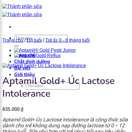
Bỏ
qua
nội
dung
×
Tìm
Trang chủ
/
Độ tuổi
/
Trẻ từ 0 - 6 tháng tuổi
kiếm:
Trang chủ
Chất dinh dưỡng
Bài viết
Giới thiệu
Aptamil Gold+ Úc Lactose
Tìm
Intolerance
kiếm:
835.000
₫
Aptamil Gold+ Úc Lactose Intolerance là công thức sữa
dành cho trẻ không dung nạp đường lactose từ 0 – 12
tháng tuổi. Sữa phù hợp với trẻ phục hồi sau tiêu chảy,