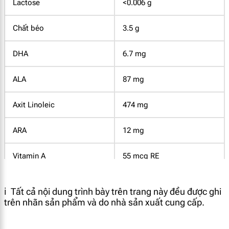
Lactose
<0.006 g
Chất béo
3.5 g
DHA
6.7 mg
ALA
87 mg
Axit Linoleic
474 mg
ARA
12 mg
Vitamin A
55 mcg RE
Vitamin E
1.2 mg α-TE
ℹ️ Tất cả nội dung trình bày trên trang này đều được ghi
trên nhãn sản phẩm và do nhà sản xuất cung cấp.
Vitamin D
1.2 mcg