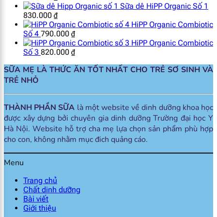
Sữa dê HiPP Organic Số 1
830.000
₫
HiPP Organic Combiotic
Số 4
790.000
₫
HiPP Organic Combiotic
Số 3
820.000
₫
SỮA MẸ LÀ THỨC ĂN TỐT NHẤT CHO TRẺ SƠ SINH VÀ
TRẺ NHỎ
THÀNH PHẦN SỮA
là một website về dinh dưỡng khoa học
được xây dựng bởi chuyên gia dinh dưỡng Trường đại học Y
Hà Nội. Website hỗ trợ cha mẹ lựa chọn sản phẩm phù hợp
cho con, không nhằm mục đich quảng cáo.
Menu
Trang chủ
Chất dinh dưỡng
Bài viết
Giới thiệu