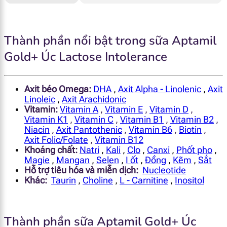
Thành phần nổi bật trong sữa Aptamil
Gold+ Úc Lactose Intolerance
Axit béo Omega:
DHA
,
Axit Alpha - Linolenic
,
Axit
Linoleic
,
Axit Arachidonic
Vitamin:
Vitamin A
,
Vitamin E
,
Vitamin D
,
Vitamin K1
,
Vitamin C
,
Vitamin B1
,
Vitamin B2
,
Niacin
,
Axit Pantothenic
,
Vitamin B6
,
Biotin
,
Axit Folic/Folate
,
Vitamin B12
Khoáng chất:
Natri
,
Kali
,
Clo
,
Canxi
,
Phốt pho
,
Magie
,
Mangan
,
Selen
,
I ốt
,
Đồng
,
Kẽm
,
Sắt
Hỗ trợ tiêu hóa và miễn dịch:
Nucleotide
Khác:
Taurin
,
Choline
,
L - Carnitine
,
Inositol
Thành phần sữa Aptamil Gold+ Úc