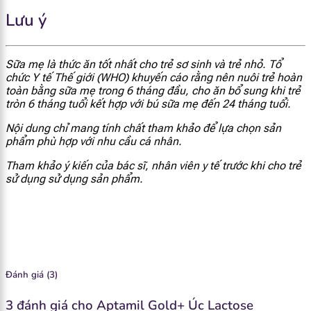
Vitamin K1
4.5 mcg
Lưu ý
Vitamin C
9.3 mg
Sữa mẹ là thức ăn tốt nhất cho trẻ sơ sinh và trẻ nhỏ. Tổ
Vitamin B1
50 mcg
chức Y tế Thế giới (WHO) khuyến cáo rằng nên nuôi trẻ hoàn
toàn bằng sữa mẹ trong 6 tháng đầu, cho ăn bổ sung khi trẻ
tròn 6 tháng tuổi kết hợp với bú sữa mẹ đến 24 tháng tuổi.
Vitamin B2
100 mcg
Nội dung chỉ mang tính chất tham khảo để lựa chọn sản
phẩm phù hợp với nhu cầu cá nhân.
Niacin
0.43 mg
Tham khảo ý kiến của bác sĩ, nhân viên y tế trước khi cho trẻ
sử dụng sử dụng sản phẩm.
Axit Panthenoic
0.33 mg
Vitamin B6
40 mcg
Biotin
1.8 mcg
Đánh giá (3)
Folate
8.9 mcg DEF
3 đánh giá cho
Aptamil Gold+ Úc Lactose