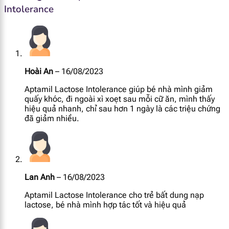
Vitamin B12
0.11 mcg
Intolerance
Natri
17 mg
Kali
65 mg
Hoài An
–
16/08/2023
Clo
41 mg
Aptamil Lactose Intolerance giúp bé nhà mình giảm
quấy khóc, đi ngoài xì xoẹt sau mỗi cữ ăn, mình thấy
Canxi
55 mg
hiệu quả nhanh, chỉ sau hơn 1 ngày là các triệu chứng
đã giảm nhiều.
Phốt pho
30 mg
Magie
5.1 mg
Lan Anh
–
16/08/2023
Mangan
34 mcg
Aptamil Lactose Intolerance cho trẻ bất dung nạp
lactose, bé nhà mình hợp tác tốt và hiệu quả
Selen
1.6 mcg