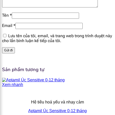
AMP
0.67 mg
Tên
*
CMP
1.1 mg
Email
*
GMP
0.23 mg
Lưu tên của tôi, email, và trang web trong trình duyệt này
cho lần bình luận kế tiếp của tôi.
IMP
0.45 mg
UMP
0.77 mg
Sản phẩm tương tự
Xem nhanh
Hệ tiêu hoá yếu và nhạy cảm
Aptamil Úc Sensitive 0-12 tháng