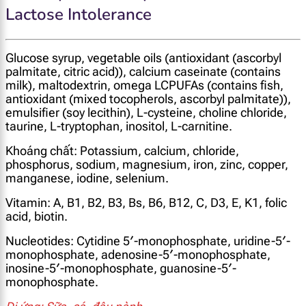
Lactose Intolerance
Glucose syrup, vegetable oils (antioxidant (ascorbyl
palmitate, citric acid)), calcium caseinate (contains
milk), maltodextrin, omega LCPUFAs (contains fish,
antioxidant (mixed tocopherols, ascorbyl palmitate)),
emulsifier (soy lecithin), L-cysteine, choline chloride,
taurine, L-tryptophan, inositol, L-carnitine.
Khoáng chất: Potassium, calcium, chloride,
phosphorus, sodium, magnesium, iron, zinc, copper,
manganese, iodine, selenium.
Vitamin: A, B1, B2, B3, Bs, B6, B12, C, D3, E, K1, folic
acid, biotin.
Nucleotides: Cytidine 5′-monophosphate, uridine-5′-
monophosphate, adenosine-5′-monophosphate,
inosine-5′-monophosphate, guanosine-5′-
monophosphate.