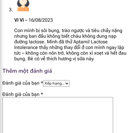
I ốt
12 mcg
Đồng
42 mcg
Vi Vi
–
16/08/2023
Con mình bị sôi bụng, trào ngược và tiêu chảy nặng
Kẽm
0.56 mg
nhưng ban đầu không biết cháu không dung nạp
đường lactose. Mình đã thử Aptamil Lactose
Intolerance thấy những thay đổi ở con mình ngay lập
Sắt
0.79 mg
tức – không còn nôn trớ, không còn xì xoẹt và hết đau
bụng. Bé có vẻ thích hương vị sữa này.
Inositol
3.8 mg
Thêm một đánh giá
Choline
10 mg
Đánh giá của bạn
*
Taurin
5.3 mg
Đánh giá của bạn
*
L - Carnitin
0.9 mg
Nucleotide
3.22 mg