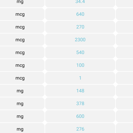
mg
34.4
mcg
640
mcg
270
mcg
2300
mcg
540
mcg
100
mcg
1
mg
148
mg
378
mg
600
mg
276