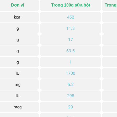
Đ
ơn vị
Trong 100g sữa bột
Trong
kcal
452
g
11.3
g
17
g
63.5
g
1
IU
1700
mg
5.2
IU
298
mcg
20