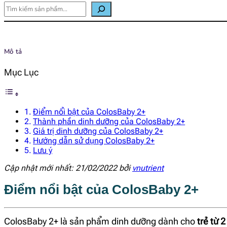
Mô tả
Mục Lục
Điểm nổi bật của ColosBaby 2+
Thành phần dinh dưỡng của ColosBaby 2+
Giá trị dinh dưỡng của ColosBaby 2+
Hướng dẫn sử dụng ColosBaby 2+
Lưu ý
Cập nhật mới nhất: 21/02/2022 bởi
vnutrient
Điểm nổi bật của ColosBaby 2+
ColosBaby 2+ là sản phẩm dinh dưỡng dành cho
trẻ từ 2 