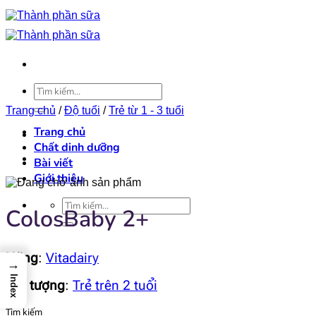
Bỏ
qua
nội
dung
Tìm
kiếm:
Trang chủ
/
Độ tuổi
/
Trẻ từ 1 - 3 tuổi
Trang chủ
Chất dinh dưỡng
Bài viết
Giới thiệu
Tìm
ColosBaby 2+
kiếm:
Hãng
:
Vitadairy
→
Index
Đối tượng
:
Trẻ trên 2 tuổi
Tìm kiếm