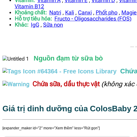
Vitamin:
Vitamin A
,
Vitamin E
,
Vitamin D
,
Vitami
Vitamin B12
Khoáng chất:
Natri
,
Kali
,
Canxi
,
Phốt pho
,
Magie
Hỗ trợ tiêu hóa:
Fructo - Oligosaccharides (FOS)
Khác:
IgG
,
Sữa non
—
Nguồn đạm từ sữa bò
Chứa
Chứa sữa, dầu thực vật
(không xác 
Giá trị dinh dưỡng của ColosBaby 
[expander_maker id=”2″ more=”Xem thêm” less=”Rút gọn”]