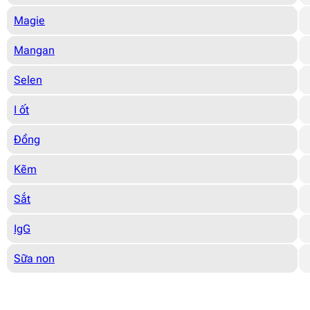
Magie
Mangan
Selen
I ốt
Đồng
Kẽm
Sắt
IgG
Sữa non