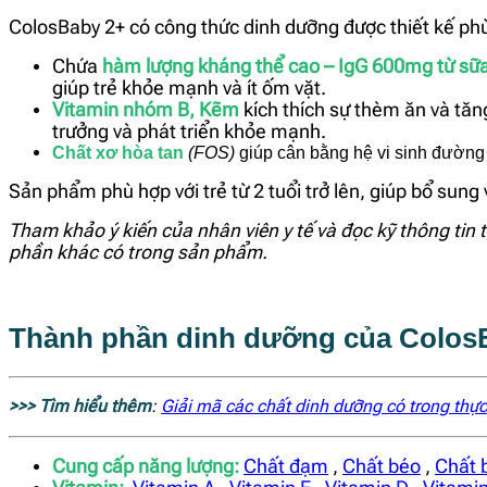
ColosBaby 2+ có công thức dinh dưỡng được thiết kế phù h
Chứa
hàm lượng kháng thể cao – IgG 600mg từ sữ
giúp trẻ khỏe mạnh và ít ốm vặt.
Vitamin nhóm B, Kẽm
kích thích sự thèm ăn và tă
trưởng và phát triển khỏe mạnh.
Chất xơ hòa tan
(FOS)
giúp cân bằng hệ vi sinh đường 
Sản phẩm phù hợp với trẻ từ 2 tuổi trở lên, giúp bổ sun
Tham khảo ý kiến của nhân viên y tế và đọc kỹ thông tin t
phần khác có trong sản phẩm.
Thành phần dinh dưỡng của Colos
>>> Tìm hiểu thêm
:
Giải mã các chất dinh dưỡng có trong thự
Cung cấp năng lượ
ng:
Chất đạm
,
Chất béo
,
Chất 