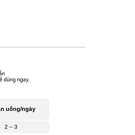
ẫn
rẻ dùng ngay.
ần uống/ngày
2 – 3