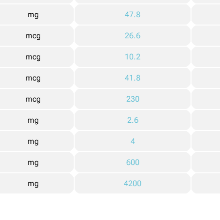
mg
47.8
mcg
26.6
mcg
10.2
mcg
41.8
mcg
230
mg
2.6
mg
4
mg
600
mg
4200