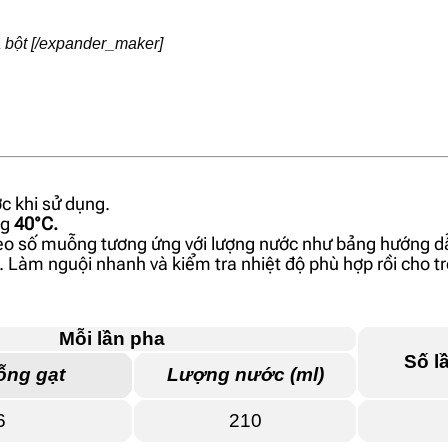
 bột
[/expander_maker]
c khi sử dụng.
ng
40°C.
eo số muỗng tương ứng với lượng nước như bảng hướng d
 Làm nguội nhanh và kiểm tra nhiệt độ phù hợp rồi cho t
Mỗi lần pha
Số l
ng gạt
Lượng nước (ml)
6
210