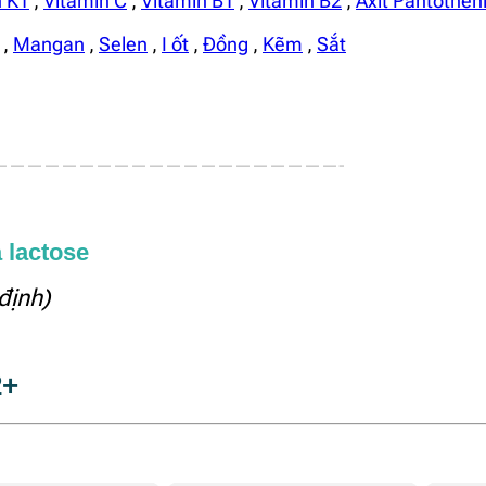
n K1
,
Vitamin C
,
Vitamin B1
,
Vitamin B2
,
Axit Pantothen
,
Mangan
,
Selen
,
I ốt
,
Đồng
,
Kẽm
,
Sắt
————————————————————-
 lactose
định)
2+