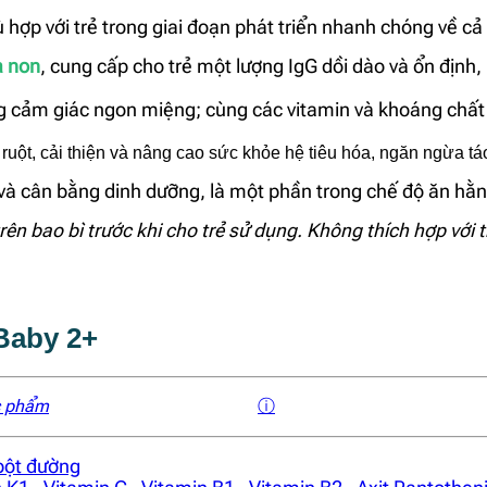
ợp với trẻ trong giai đoạn phát triển nhanh chóng về cả t
a non
, cung cấp cho trẻ một lượng IgG dồi dào và ổn định
ng cảm giác ngon miệng; cùng các vitamin và khoáng chất 
ruột, cải thiện và nâng cao sức khỏe hệ tiêu hóa, ngăn ngừa tá
g và cân bằng dinh dưỡng, là một phần trong chế độ ăn hằn
rên bao bì trước khi cho trẻ sử dụng. Không thích hợp với 
Baby 2+
c phẩm
ⓘ
bột đường