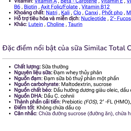
Vitamin
:
Vitamin A
,
Beta - Carotene
,
Vitamin E
,
V
B6
,
Biotin
,
Axit Folic/Folate
,
Vitamin B12
Khoáng chất
:
Natri
,
Kali
,
Clo
,
Canxi
,
Phốt pho
,
M
Hỗ trợ tiêu hóa và miễn dịch
:
Nucleotide
,
2'- Fucos
Khác
:
Lutein
,
Choline
,
Taurin
Đặc điểm nổi bật của sữa Similac Total 
Chất lượng
:
Sữa thường
Nguyên liệu sữa
:
Đạm whey thủy phân
Nguồn đạm
:
Đạm sữa bò thuỷ phân một phần
Nguồn carbohyrate
:
Maltodextrin, sucrose
Nguồn chất béo
:
Dầu hướng dương giàu oleic, dầu 
Nguồn DHA
:
Dầu C. cohnii
Thành phần cải tiến
: Prebiotic
(FOS)
, 2′ -FL (
HMO)
Điểm tốt
:
Không chứa dầu cọ
Cân nhắc
: Chứa đường sucrose (đường ăn), chứa h