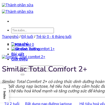
Bỏ
qua
nội
dung
Tìm
kiếm:
Trang chủ
/
Độ tuổi
/
Trẻ từ 0 - 6 tháng tuổi
Trang chủ
Chất dinh dưỡng
Bài viết
Giới thiệu
Similac Total Comfort 2+
Tìm
kiếm:
Similac Total Comfort 2+ có công thức dinh dưỡng hoà
trẻ bất dung nạp lactose, hệ tiêu hoá nhạy cảm hoặc đ
→
giúp hệ tiêu hoá khoẻ mạnh và tăng cường sức đề kháng
Index
Từ 2 tuổi
Bất dung nạp đường lactose
Hệ tiêu hoá yế