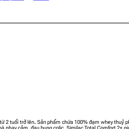
ừ 2 tuổi trở lên
.
Sản phẩm chứa 100% đạm whey thuỷ ph
 hoá nhạy cảm, đau bụng colic. Similac Total Comfort 2+ 