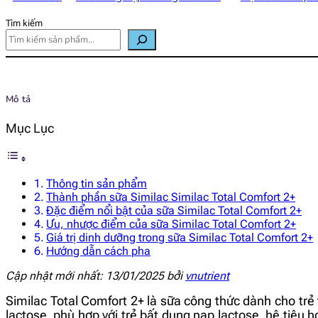
Tìm kiếm
Mô tả
Mục Lục
Thông tin sản phẩm
Thành phần sữa Similac Similac Total Comfort 2+
Đặc điểm nổi bật của sữa Similac Total Comfort 2+
Ưu, nhược điểm của sữa Similac Total Comfort 2+
Giá trị dinh dưỡng trong sữa Similac Total Comfort 2+
Hướng dẫn cách pha
Cập nhật mới nhất: 13/01/2025 bởi
vnutrient
Similac Total Comfort 2+ là sữa công thức dành cho trẻ t
lactose, phù hợp với trẻ bất dung nạp lactose, hệ tiêu