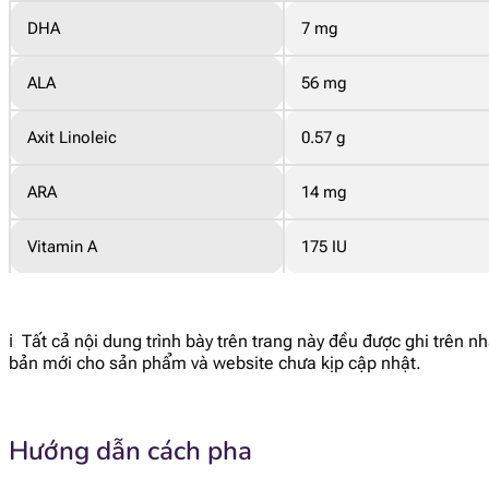
DHA
7 mg
ALA
56 mg
Axit Linoleic
0.57 g
ARA
14 mg
Vitamin A
175 IU
Beta-Caroten
7 mcg
ℹ️ Tất cả nội dung trình bày trên trang này đều được ghi trên 
Vitamin E
2.6 IU
bản mới cho sản phẩm và website chưa kịp cập nhật.
Vitamin D
34 IU
Hướng dẫn cách pha
Vitamin K1
6.6 mcg