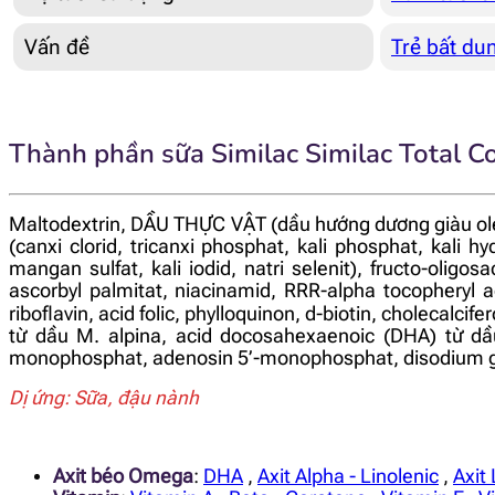
Vấn đề
Trẻ bất du
Thành phần sữa Similac Similac Total C
Maltodextrin, DẦU THỰC VẬT (dầu hướng dương giàu o
(canxi clorid, tricanxi phosphat, kali phosphat, kali hydr
mangan sulfat, kali iodid, natri selenit), fructo-oligo
ascorbyl palmitat, niacinamid, RRR-alpha tocopheryl ac
riboflavin, acid folic, phylloquinon, d-biotin, cholecalcif
từ dầu M. alpina, acid docosahexaenoic (DHA) từ dầu 
monophosphat, adenosin 5’-monophosphat, disodium gu
Dị ứng: Sữa, đậu nành
Axit béo Omega
:
DHA
,
Axit Alpha - Linolenic
,
Axit 