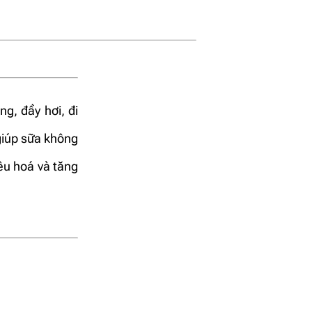
g, đầy hơi, đi
 giúp sữa không
iêu hoá và tăng