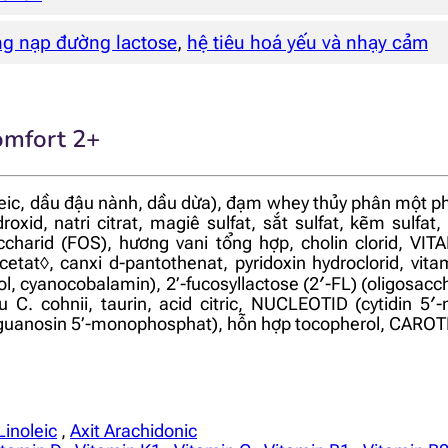
ng nạp đường lactose
,
hệ tiêu hoá yếu và nhạy cảm
omfort 2+
leic, dầu đậu nành, dầu dừa), đạm whey thủy phân một
oxid, natri citrat, magiê sulfat, sắt sulfat, kẽm sulfat, k
saccharid (FOS), hương vani tổng hợp, cholin clorid, VIT
etat◊, canxi d-pantothenat, pyridoxin hydroclorid, vitam
erol, cyanocobalamin), 2’-fucosyllactose (2′-FL) (oligosacch
C. cohnii, taurin, acid citric, NUCLEOTID (cytidin 5′
anosin 5’-monophosphat), hỗn hợp tocopherol, CAROTEN
Linoleic
,
Axit Arachidonic