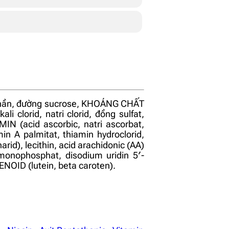
 phần, đường sucrose, KHOÁNG CHẤT
ali clorid, natri clorid, đồng sulfat,
AMIN (acid ascorbic, natri ascorbat,
in A palmitat, thiamin hydroclorid,
arid), lecithin, acid arachidonic (AA)
-monophosphat, disodium uridin 5′-
OID (lutein, beta caroten).