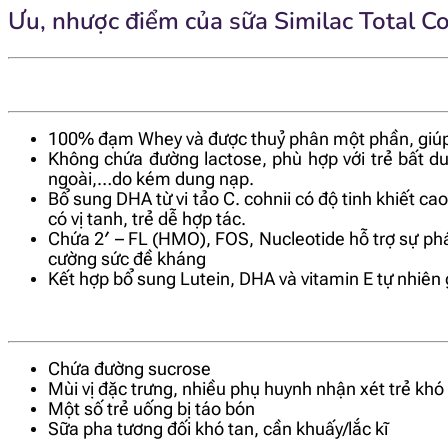
Ưu, nhược điểm của sữa Similac Total C
100% đạm Whey và được thuỷ phân một phần, giúp t
Không chứa đường lactose, phù hợp với trẻ bất du
ngoài,…do kém dung nạp.
Bổ sung DHA từ vi tảo C. cohnii có độ tinh khiết c
có vị tanh, trẻ dễ hợp tác.
Chứa 2′ – FL (HMO), FOS, Nucleotide hỗ trợ sự phát
cường sức đề kháng
Kết hợp bổ sung Lutein, DHA và vitamin E tự nhiên 
Chứa đường sucrose
Mùi vị đặc trưng, nhiều phụ huynh nhận xét trẻ khó
Một số
trẻ uống bị táo bón
Sữa pha tương đối khó tan, cần khuấy/lắc kĩ