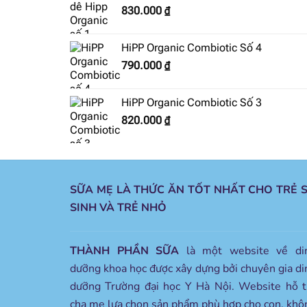
830.000
₫
HiPP Organic Combiotic Số 4
790.000
₫
HiPP Organic Combiotic Số 3
820.000
₫
SỮA MẸ LÀ THỨC ĂN TỐT NHẤT CHO TRẺ 
SINH VÀ TRẺ NHỎ
THÀNH PHẦN SỮA
là một website về di
dưỡng khoa học được xây dựng bởi chuyên gia di
dưỡng Trường đại học Y Hà Nội. Website hỗ t
cha mẹ lựa chọn sản phẩm phù hợp cho con, khô