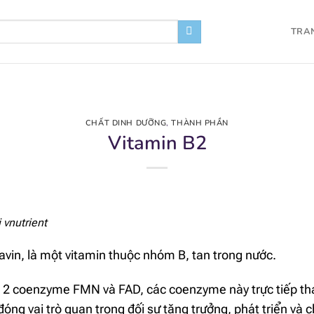
TRA
CHẤT DINH DƯỠNG
,
THÀNH PHẦN
Vitamin B2
i
vnutrient
lavin, là một vitamin thuộc nhóm B, tan trong nước.
ủa 2 coenzyme FMN và FAD, các coenzyme này trực tiếp th
đóng vai trò quan trọng đối sự tăng trưởng, phát triển và