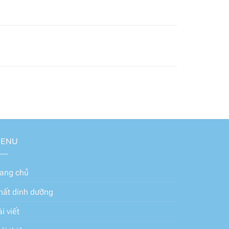
ENU
rang chủ
hất dinh dưỡng
i viết