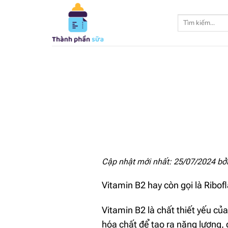
Bỏ
qua
Tìm
kiếm:
nội
dung
Cập nhật mới nhất: 25/07/2024 bở
Vitamin B2 hay còn gọi là Ribof
Vitamin B2 là chất thiết yếu c
hóa chất để tạo ra năng lượng, 