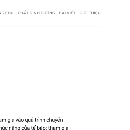
NG CHỦ
CHẤT DINH DƯỠNG
BÀI VIẾT
GIỚI THIỆU
am gia vào quá trình chuyển
 chức năng của tế bào; tham gia