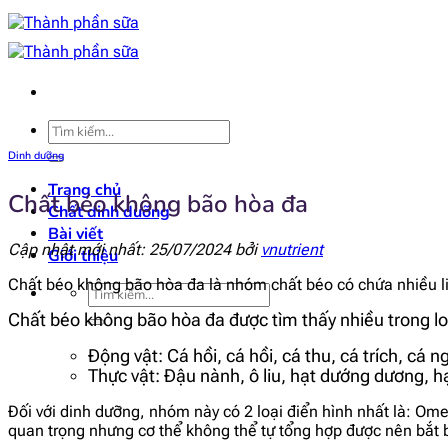
Bỏ
qua
nội
dung
Tìm
kiếm:
Dinh dưỡng
Trang chủ
Chất béo không bão hòa đa
Chất dinh dưỡng
Bài viết
Cập nhật mới nhất: 25/07/2024 bởi
vnutrient
Giới thiệu
Chất béo không bão hòa đa là nhóm chất béo có chứa nhiều liê
Tìm
kiếm:
Chất béo không bão hòa đa được tìm thấy nhiều trong lo
Động vật: Cá hồi, cá hồi, cá thu, cá trích, cá 
Thực vật: Đậu nành, ô liu, hạt dướng dương, h
Đối với dinh dưỡng, nhóm này có 2 loại điển hình nhất là: Ome
quan trọng nhưng cơ thể không thể tự tổng hợp được nên bắt 