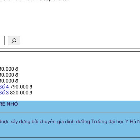
30.000
₫
30.000
₫
30.000
₫
Số 4
790.000
₫
Số 3
820.000
₫
TRẺ NHỎ
được xây dựng bởi chuyên gia dinh dưỡng Trường đại học Y Hà N