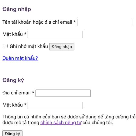
Đăng nhập
Bắt
Tên tài khoản hoặc địa chỉ email
*
buộc
Bắt
Mật khẩu
*
buộc
Ghi nhớ mật khẩu
Đăng nhập
Quên mật khẩu?
Đăng ký
Bắt
Địa chỉ email
*
buộc
Bắt
Mật khẩu
*
buộc
Thông tin cá nhân của bạn sẽ được sử dụng để tăng cường trải
được mô tả trong
chính sách riêng tư
của chúng tôi.
Đăng ký