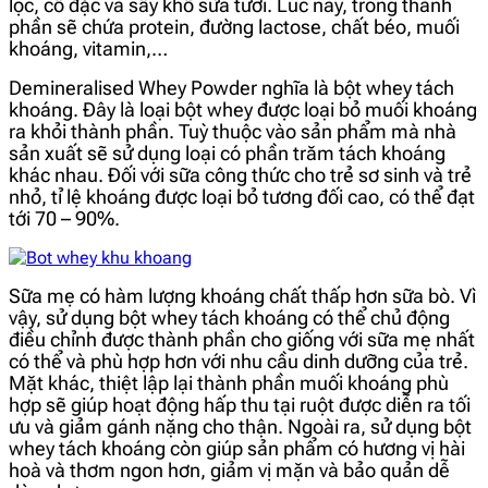
lọc, cô đặc và sấy khô sữa tươi. Lúc này, trong thành
phần sẽ chứa protein, đường lactose, chất béo, muối
khoáng, vitamin,…
Demineralised Whey Powder nghĩa là bột whey tách
khoáng. Đây là loại bột whey được loại bỏ muối khoáng
ra khỏi thành phần. Tuỳ thuộc vào sản phẩm mà nhà
sản xuất sẽ sử dụng loại có phần trăm tách khoáng
khác nhau. Đối với sữa công thức cho trẻ sơ sinh và trẻ
nhỏ, tỉ lệ khoáng được loại bỏ tương đối cao, có thể đạt
tới 70 – 90%.
Sữa mẹ có hàm lượng khoáng chất thấp hơn sữa bò. Vì
vậy, sử dụng bột whey tách khoáng có thể chủ động
điều chỉnh được thành phần cho giống với sữa mẹ nhất
có thể và phù hợp hơn với nhu cầu dinh dưỡng của trẻ.
Mặt khác, thiệt lập lại thành phần muối khoáng phù
hợp sẽ giúp hoạt động hấp thu tại ruột được diễn ra tối
ưu và giảm gánh nặng cho thận.
Ngoài ra, sử dụng bột
whey tách khoáng còn giúp sản phẩm có hương vị hài
hoà và thơm ngon hơn, giảm vị mặn và bảo quản dễ