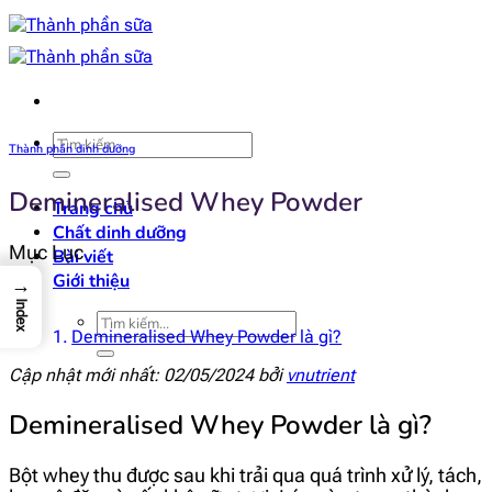
Bỏ
qua
nội
dung
Tìm
Thành phần dinh dưỡng
kiếm:
Demineralised Whey Powder
Trang chủ
Chất dinh dưỡng
Mục Lục
Bài viết
Giới thiệu
→
Index
Tìm
Demineralised Whey Powder là gì?
kiếm:
Cập nhật mới nhất: 02/05/2024 bởi
vnutrient
Demineralised Whey Powder là gì?
Bột whey thu được sau khi trải qua quá trình xử lý, tách,