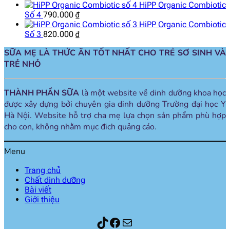
HiPP Organic Combiotic
Số 4
790.000
₫
HiPP Organic Combiotic
Số 3
820.000
₫
SỮA MẸ LÀ THỨC ĂN TỐT NHẤT CHO TRẺ SƠ SINH VÀ
TRẺ NHỎ
THÀNH PHẦN SỮA
là một website về dinh dưỡng khoa học
được xây dựng bởi chuyên gia dinh dưỡng Trường đại học Y
Hà Nội. Website hỗ trợ cha mẹ lựa chọn sản phẩm phù hợp
cho con, không nhằm mục đich quảng cáo.
Menu
Trang chủ
Chất dinh dưỡng
Bài viết
Giới thiệu
Thành phần sữa
Facebook
Mail