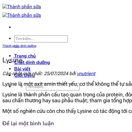
Bỏ
qua
nội
dung
Tìm
kiếm:
Thành phần dinh dưỡng
Trang chủ
Lysine
Chất dinh dưỡng
Bài viết
Cập nhật mới nhất: 25/07/2024 bởi
vnutrient
Giới thiệu
Lysine là một axit amin thiết yếu, cơ thể không thể tự 
Tìm
kiếm:
Lysine là thành phần cấu tạo quan trọng của protein, đóng
sau chấn thương hay sau phẫu thuật; tham gia tổng hợ
Một số nghiên cứu còn cho thấy Lysine có tác động tới cả
Để lại một bình luận