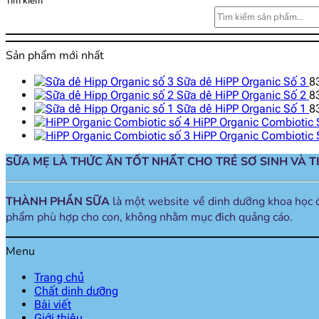
Tìm kiếm
Sản phẩm mới nhất
Sữa dê HiPP Organic Số 3
8
Sữa dê HiPP Organic Số 2
8
Sữa dê HiPP Organic Số 1
8
HiPP Organic Combiotic 
HiPP Organic Combiotic 
SỮA MẸ LÀ THỨC ĂN TỐT NHẤT CHO TRẺ SƠ SINH VÀ 
THÀNH PHẦN SỮA
là một website về dinh dưỡng khoa học 
phẩm phù hợp cho con, không nhằm mục đich quảng cáo.
Menu
Trang chủ
Chất dinh dưỡng
Bài viết
Giới thiệu