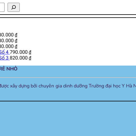
30.000
₫
30.000
₫
30.000
₫
Số 4
790.000
₫
Số 3
820.000
₫
TRẺ NHỎ
được xây dựng bởi chuyên gia dinh dưỡng Trường đại học Y Hà N