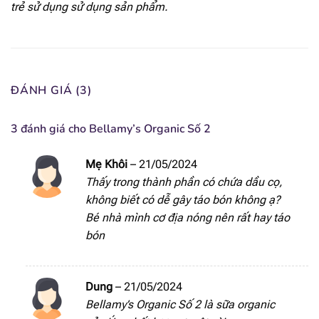
trẻ sử dụng sử dụng sản phẩm.
[popup_anything
0.251 mcg
id="1928"]
[popup_anything
25 mg
id="1967"]
ĐÁNH GIÁ (3)
[popup_anything
88 mg
3 đánh giá cho
Bellamy’s Organic Số 2
id="1968"]
Mẹ Khôi
–
21/05/2024
[popup_anything
56 mg
id="1969"]
Thấy trong thành phần có chứa dầu cọ,
không biết có dễ gây táo bón không ạ?
[popup_anything
Bé nhà mình cơ địa nóng nên rất hay táo
79 mg
id="1935"]
bón
[popup_anything
53 mg
id="1938"]
Dung
–
21/05/2024
Bellamy’s Organic Số 2 là sữa organic
[popup_anything
7.9 mg
id="1939"]