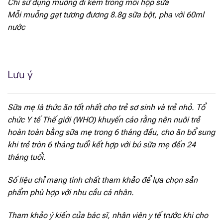
Chỉ sử dụng muỗng đi kèm trong mỗi hộp sữa
Mỗi muỗng gạt tương đương 8.8g sữa bột, pha với 60ml
[popup_anything
79 mcg
id="1922"]
nước
[popup_anything
158 mcg
id="1923"]
Lưu ý
[popup_anything
700 mcg
id="1924"]
Sữa mẹ là thức ăn tốt nhất cho trẻ sơ sinh và trẻ nhỏ. Tổ
[popup_anything
486 mcg
chức Y tế Thế giới (WHO) khuyến cáo rằng nên nuôi trẻ
id="1925"]
hoàn toàn bằng sữa mẹ trong 6 tháng đầu, cho ăn bổ sung
khi trẻ tròn 6 tháng tuổi kết hợp với bú sữa mẹ đến 24
[popup_anything
53 mcg
id="1926"]
tháng tuổi.
[popup_anything
Số liệu chỉ mang tính chất tham khảo để lựa chọn sản
4 mcg
id="1929"]
phẩm phù hợp với nhu cầu cá nhân.
[popup_anything
11.9 mcg
Tham khảo ý kiến của bác sĩ, nhân viên y tế trước khi cho
id="1927"]