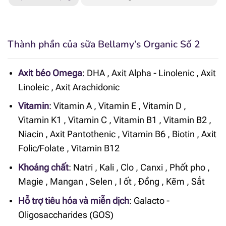
Thành phần của sữa Bellamy’s Organic Số 2
Axit béo Omega
:
DHA
,
Axit Alpha - Linolenic
,
Axit
Linoleic
,
Axit Arachidonic
Vitamin
:
Vitamin A
,
Vitamin E
,
Vitamin D
,
Vitamin K1
,
Vitamin C
,
Vitamin B1
,
Vitamin B2
,
Niacin
,
Axit Pantothenic
,
Vitamin B6
,
Biotin
,
Axit
Folic/Folate
,
Vitamin B12
Khoáng chất
:
Natri
,
Kali
,
Clo
,
Canxi
,
Phốt pho
,
Magie
,
Mangan
,
Selen
,
I ốt
,
Đồng
,
Kẽm
,
Sắt
Hỗ trợ tiêu hóa và miễn dịch
:
Galacto -
Oligosaccharides (GOS)