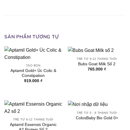
SẢN PHẨM TƯƠNG TỰ
TRẺ TỪ 6-12 THÁNG TUỔI
Bubs Goat Milk Số 2
TÁO BÓN
765.000
₫
Aptamil Gold+ Úc Colic &
Constipation
919.000
₫
TRẺ TỪ 0 - 6 THÁNG TUỔI
ColosBaby Bio Gold 0+
TRẺ TỪ 6-12 THÁNG TUỔI
Aptamil Essensis Organic
A2 Protein Số 2