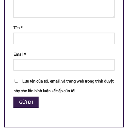
id="1981"]
[popup_anything
8.4 mg
id="1930"]
Tên
*
[popup_anything
0.2 g
id="1977"]
Email
*
Lưu tên của tôi, email, và trang web trong trình duyệt
này cho lần bình luận kế tiếp của tôi.