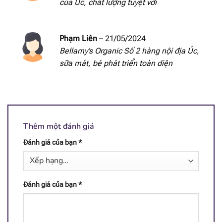
của Úc, chất lượng tuyệt vời
[popup_anything
20 mcg
id="1946"]
Phạm Liên
–
21/05/2024
Bellamy’s Organic Số 2 hàng nội địa Úc,
[popup_anything
2.4 mcg
sữa mát, bé phát triển toàn diện
id="1943"]
[popup_anything
14.5 mcg
id="1942"]
[popup_anything
62 mcg
Thêm một đánh giá
id="1944"]
Đánh giá của bạn
*
[popup_anything
0.75 mg
id="1941"]
[popup_anything
Đánh giá của bạn
*
0.92 mg
id="1940"]
[popup_anything
5 mg