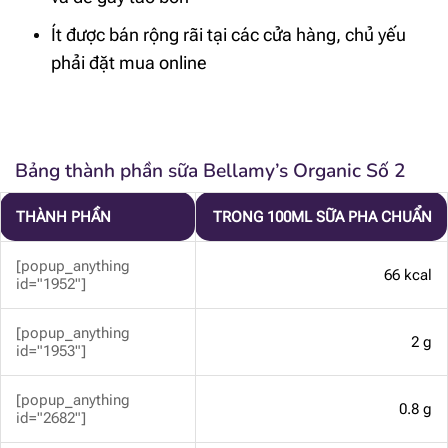
Ít được bán rộng rãi tại các cửa hàng, chủ yếu
phải đặt mua online
Bảng thành phần sữa Bellamy’s Organic Số 2
THÀNH PHẦN
TRONG 100ML SỮA PHA CHUẨN
[popup_anything
66 kcal
id="1952"]
[popup_anything
2 g
id="1953"]
[popup_anything
0.8 g
id="2682"]