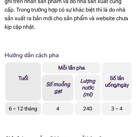
ghi trên nhãn sản phẩm và do nhà sản xuất cung
[popup_anything
cấp. Trong trường hợp có sự khác biệt thì là do nhà
673 mg
id="1972"]
sản xuất ra bản mới cho sản phẩm và website chưa
kịp cập nhật.
[popup_anything
10.7 mg
id="1971"]
[popup_anything
66 mcg RE
id="1866"]
Hướng dẫn cách pha
Mỗi lần pha
[popup_anything
1.7 mg α-TE
id="1913"]
Tuổi
Số lần
Lượng
Số muỗng
uống/ngày
nước
[popup_anything
1.1 mcg
gạt
id="1915"]
(ml)
[popup_anything
6 – 12 tháng
4
240
3 – 4
6.9 mcg
id="1914"]
[popup_anything
14.7 mg
id="1921"]