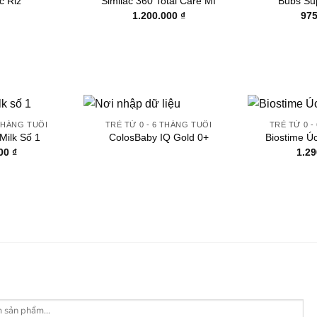
c Riz
Similac 360 Total Care Mĩ
Bubs Su
1.200.000
₫
97
 THÁNG TUỔI
TRẺ TỪ 0 - 6 THÁNG TUỔI
TRẺ TỪ 0 -
Milk Số 1
ColosBaby IQ Gold 0+
Biostime Ú
000
₫
1.2