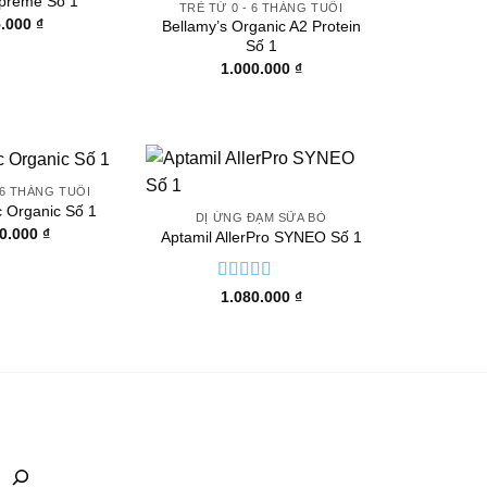
preme Số 1
TRẺ TỪ 0 - 6 THÁNG TUỔI
5.000
₫
Bellamy’s Organic A2 Protein
Số 1
1.000.000
₫
 6 THÁNG TUỔI
c Organic Số 1
DỊ ỨNG ĐẠM SỮA BÒ
90.000
₫
Aptamil AllerPro SYNEO Số 1
Được xếp
1.080.000
₫
hạng
5.00
5
sao