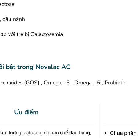
actose
, đậu nành
ợp với trẻ bị Galactosemia
i bật trong Novalac AC
accharides (GOS)
,
Omega - 3
,
Omega - 6
,
Probiotic
Ưu điểm
àm lượng lactose giúp hạn chế đau bụng,
Chưa phân p