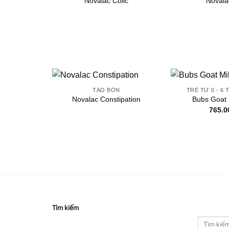
Novalac Colic
Novala
TÁO BÓN
TRẺ TỪ 0 - 6
Novalac Constipation
Bubs Goat 
765.
Tìm kiếm