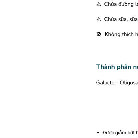
⚠️
Chứa đường l
⚠️ Chứa sữa, sữa
🚫
Không thích h
Thành phần nổ
Galacto - Oligos
Được giảm bớt h