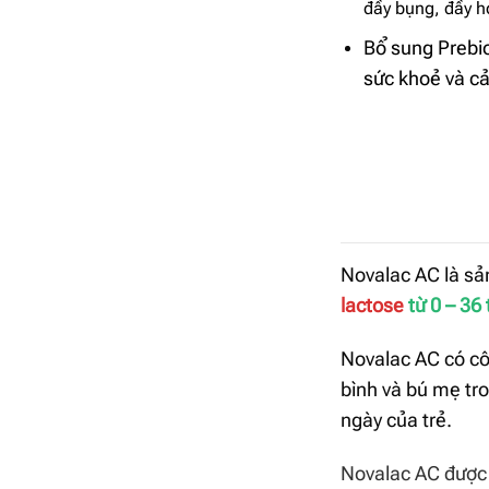
đầy bụng, đầy h
Bổ sung Prebio
sức khoẻ và cả
Novalac AC l
à sả
lactose
từ 0 – 36 
Novalac AC có cô
bình và bú mẹ tro
ngày của trẻ.
Novalac AC được 