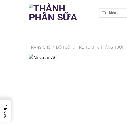
Bỏ
qua
Tìm
kiếm:
nội
dung
TRANG CHỦ
/
ĐỘ TUỔI
/
TRẺ TỪ 0 - 6 THÁNG TUỔI
→
Index