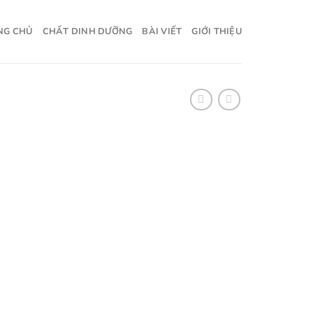
NG CHỦ
CHẤT DINH DƯỠNG
BÀI VIẾT
GIỚI THIỆU