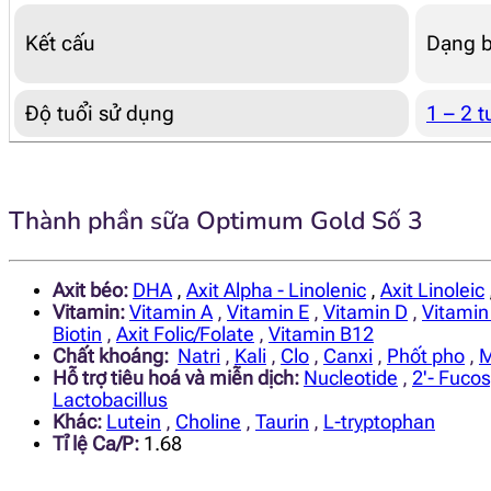
Kết cấu
Dạng b
Độ tuổi sử dụng
1 – 2 t
Thành phần sữa Optimum Gold Số 3
Axit béo:
DHA
,
Axit Alpha - Linolenic
,
Axit Linoleic
Vitamin:
Vitamin A
,
Vitamin E
,
Vitamin D
,
Vitamin
Biotin
,
Axit Folic/Folate
,
Vitamin B12
Chất khoáng:
Natri
,
Kali
,
Clo
,
Canxi
,
Phốt pho
,
M
Hỗ trợ tiêu hoá và miễn dịch:
Nucleotide
,
2'- Fucos
Lactobacillus
Khác:
Lutein
,
Choline
,
Taurin
,
L-tryptophan
Tỉ lệ Ca/P:
1.68