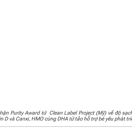
n Purity Award từ Clean Label Project (Mỹ) về độ sạch
 D và Canxi, HMO cùng DHA từ tảo hỗ trợ bé yêu phát tri