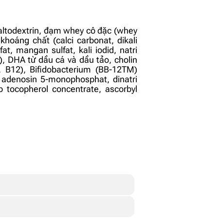
maltodextrin, đạm whey cô đặc (whey
khoáng chất (calci carbonat, dikali
fat, mangan sulfat, kali iodid, natri
)), DHA từ dầu cá và dầu tảo, cholin
D3, B12), Bifidobacterium (BB-12TM)
t, adenosin 5-monophosphat, dinatri
p tocopherol concentrate, ascorbyl