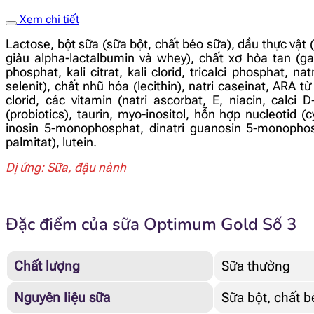
Xem chi tiết
Lactose, bột sữa (sữa bột, chất béo sữa), dầu thực vậ
giàu alpha-lactalbumin và whey), chất xơ hòa tan (ga
phosphat, kali citrat, kali clorid, tricalci phosphat, na
selenit), chất nhũ hóa (lecithin), natri caseinat, ARA t
clorid, các vitamin (natri ascorbat, E, niacin, calci
(probiotics), taurin, myo-inositol, hỗn hợp nucleotid
inosin 5-monophosphat, dinatri guanosin 5-monophosp
palmitat), lutein.
Dị ứng: Sữa, đậu nành
Đặc điểm của sữa Optimum Gold Số 3
Chất lượng
Sữa thường
Nguyên liệu sữa
Sữa bột, chất 