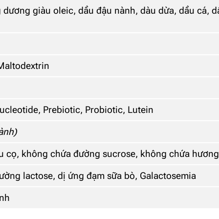
dương giàu oleic, dầu đậu nành, dàu dừa, dầu cá, dầ
Maltodextrin
o
cleotide, Prebiotic, Probiotic, Lutein
ành)
 cọ, không chứa đường sucrose, không chứa hương 
ường lactose, dị ứng đạm sữa bò, Galactosemia
ành