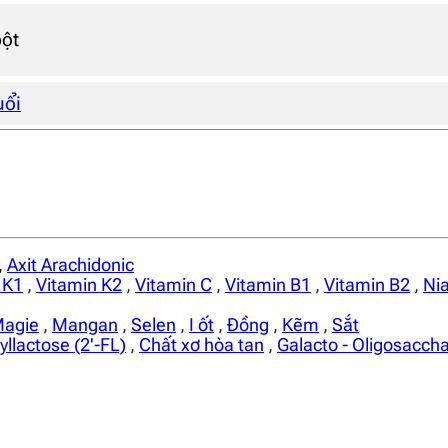
ột
uổi
,
Axit Arachidonic
 K1
,
Vitamin K2
,
Vitamin C
,
Vitamin B1
,
Vitamin B2
,
Nia
agie
,
Mangan
,
Selen
,
I ốt
,
Đồng
,
Kẽm
,
Sắt
yllactose (2'-FL)
,
Chất xơ hòa tan
,
Galacto - Oligosacch