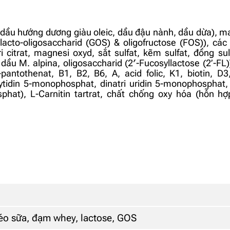
t (dầu hướng dương giàu oleic, dầu đậu nành, dầu dừa), 
lacto-oligosaccharid (GOS) & oligofructose (FOS)), các 
tri citrat, magnesi oxyd, sắt sulfat, kẽm sulfat, đồng sul
ừ dầu M. alpina, oligosaccharid (2′-Fucosyllactose (2’-FL
 D-pantothenat, B1, B2, B6, A, acid folic, K1, biotin, 
 (cytidin 5-monophosphat, dinatri uridin 5-monophospha
hat), L-Carnitin tartrat, chất chống oxy hóa (hỗn hợ
béo sữa, đạm whey, lactose, GOS