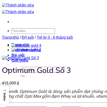
Bỏ
qua
nội
dung
Tìm
kiếm:
Trang chủ
/
Độ tuổi
/
Trẻ từ 0 - 6 tháng tuổi
Trang chủ
Chất dinh dưỡng
Bài viết
Giới thiệu
Optimum Gold Số 3
Tìm
kiếm:
415.000
₫
→
Vinamilk Optimum Gold là dòng sản phẩm đạt chứng nhậ
Index
dưỡng chất Opti Max gồm đạm Whey và lợi khuẩn, vitamin