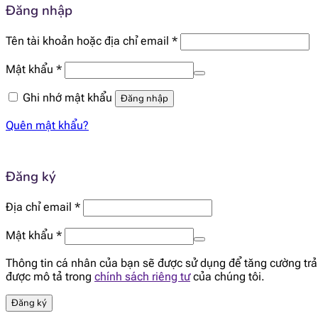
Đăng nhập
Bắt
Tên tài khoản hoặc địa chỉ email
*
buộc
Bắt
Mật khẩu
*
buộc
Ghi nhớ mật khẩu
Đăng nhập
Quên mật khẩu?
Đăng ký
Bắt
Địa chỉ email
*
buộc
Bắt
Mật khẩu
*
buộc
Thông tin cá nhân của bạn sẽ được sử dụng để tăng cường trải
được mô tả trong
chính sách riêng tư
của chúng tôi.
Đăng ký