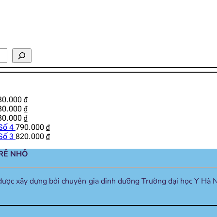
30.000
₫
30.000
₫
30.000
₫
Số 4
790.000
₫
Số 3
820.000
₫
TRẺ NHỎ
được xây dựng bởi chuyên gia dinh dưỡng Trường đại học Y Hà N