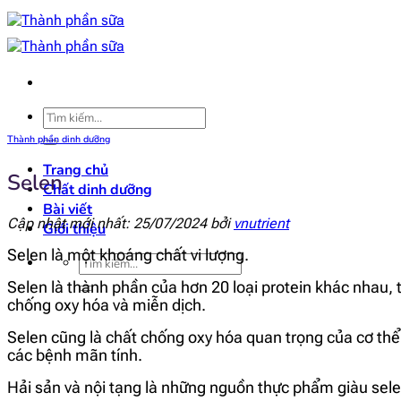
Bỏ
qua
nội
dung
Tìm
kiếm:
Thành phần dinh dưỡng
Trang chủ
Selen
Chất dinh dưỡng
Bài viết
Cập nhật mới nhất: 25/07/2024 bởi
vnutrient
Giới thiệu
Selen là một khoáng chất vi lượng.
Tìm
kiếm:
Selen là thành phần của hơn 20 loại protein khác nhau, 
chống oxy hóa và miễn dịch.
Selen cũng là chất chống oxy hóa quan trọng của cơ th
các bệnh mãn tính.
Hải sản và nội tạng là những nguồn thực phẩm giàu sele