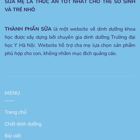
SỮA MẸ LÀ THỨC ĂN TỐT NHẤT CHO TRẺ SƠ SINH
VÀ TRẺ NHỎ
THÀNH PHẦN SỮA
là một website về dinh dưỡng khoa
học được xây dựng bởi chuyên gia dinh dưỡng Trường đại
học Y Hà Nội. Website hỗ trợ cha mẹ lựa chọn sản phẩm
phù hợp cho con, không nhằm mục đich quảng cáo.
MENU
Trang chủ
Chất dinh dưỡng
Bài viết