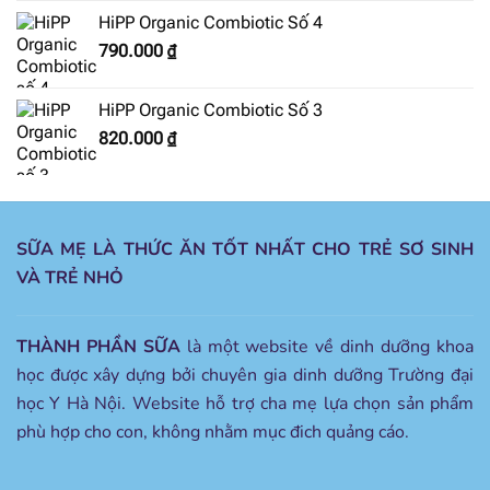
HiPP Organic Combiotic Số 4
790.000
₫
HiPP Organic Combiotic Số 3
820.000
₫
SỮA MẸ LÀ THỨC ĂN TỐT NHẤT CHO TRẺ SƠ SINH
VÀ TRẺ NHỎ
THÀNH PHẦN SỮA
là một website về dinh dưỡng khoa
học được xây dựng bởi chuyên gia dinh dưỡng Trường đại
học Y Hà Nội. Website hỗ trợ cha mẹ lựa chọn sản phẩm
phù hợp cho con, không nhằm mục đich quảng cáo.