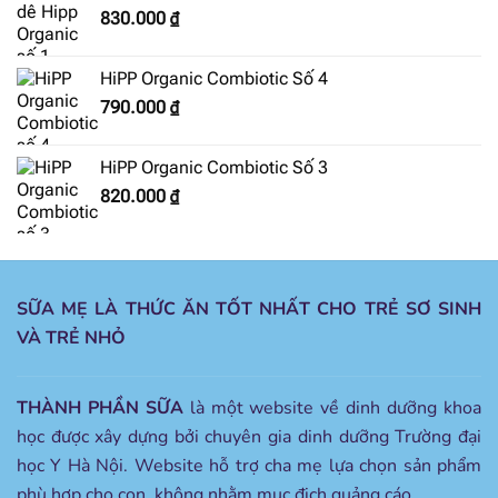
830.000
₫
HiPP Organic Combiotic Số 4
790.000
₫
HiPP Organic Combiotic Số 3
820.000
₫
SỮA MẸ LÀ THỨC ĂN TỐT NHẤT CHO TRẺ SƠ SINH
VÀ TRẺ NHỎ
THÀNH PHẦN SỮA
là một website về dinh dưỡng khoa
học được xây dựng bởi chuyên gia dinh dưỡng Trường đại
học Y Hà Nội. Website hỗ trợ cha mẹ lựa chọn sản phẩm
phù hợp cho con, không nhằm mục đich quảng cáo.