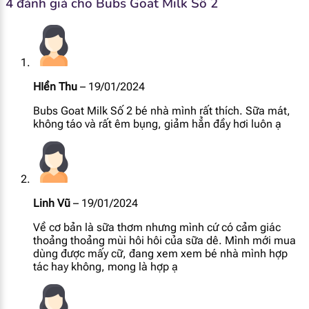
4 đánh giá cho
Bubs Goat Milk Số 2
[popup_anything
14 mcg
id="1927"]
[popup_anything
0.35 mcg
id="1928"]
HIền Thu
–
19/01/2024
[popup_anything
26 mg
Bubs Goat Milk Số 2 bé nhà mình rất thích. Sữa mát,
id="1967"]
không táo và rất êm bụng, giảm hẳn đầy hơi luôn ạ
[popup_anything
87 mg
id="1968"]
[popup_anything
70 mg
Linh Vũ
–
19/01/2024
id="1969"]
Về cơ bản là sữa thơm nhưng mình cứ có cảm giác
thoảng thoảng mùi hôi hôi của sữa dê. Mình mới mua
[popup_anything
61 mg
dùng được mấy cữ, đang xem xem bé nhà mình hợp
id="1935"]
tác hay không, mong là hợp ạ
[popup_anything
62 mg
id="1938"]