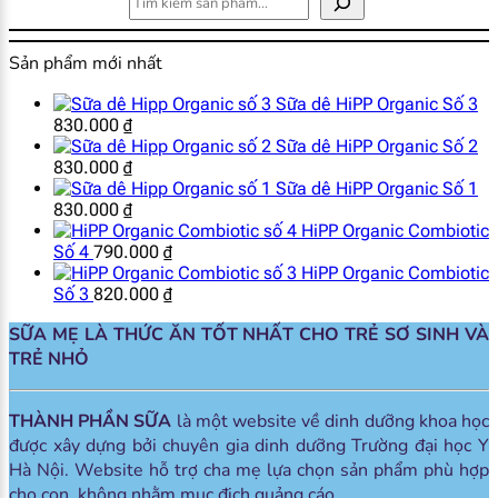
Sản phẩm mới nhất
Sữa dê HiPP Organic Số 3
830.000
₫
Sữa dê HiPP Organic Số 2
830.000
₫
Sữa dê HiPP Organic Số 1
830.000
₫
HiPP Organic Combiotic
Số 4
790.000
₫
HiPP Organic Combiotic
Số 3
820.000
₫
SỮA MẸ LÀ THỨC ĂN TỐT NHẤT CHO TRẺ SƠ SINH VÀ
TRẺ NHỎ
THÀNH PHẦN SỮA
là một website về dinh dưỡng khoa học
được xây dựng bởi chuyên gia dinh dưỡng Trường đại học Y
Hà Nội. Website hỗ trợ cha mẹ lựa chọn sản phẩm phù hợp
cho con, không nhằm mục đich quảng cáo.