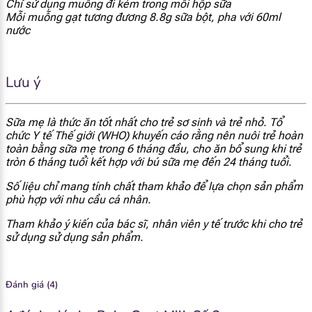
Chỉ sử dụng muỗng đi kèm trong mỗi hộp sữa
Mỗi muỗng gạt tương đương 8.8g sữa bột, pha với 60ml
[popup_anything
97 mcg
nước
id="1922"]
[popup_anything
160 mcg
Lưu ý
id="1923"]
[popup_anything
Sữa mẹ là thức ăn tốt nhất cho trẻ sơ sinh và trẻ nhỏ. Tổ
550 mcg
id="1924"]
chức Y tế Thế giới (WHO) khuyến cáo rằng nên nuôi trẻ hoàn
toàn bằng sữa mẹ trong 6 tháng đầu, cho ăn bổ sung khi trẻ
tròn 6 tháng tuổi kết hợp với bú sữa mẹ đến 24 tháng tuổi.
[popup_anything
370 mcg
id="1925"]
Số liệu chỉ mang tính chất tham khảo để lựa chọn sản phẩm
phù hợp với nhu cầu cá nhân.
[popup_anything
59 mcg
Tham khảo ý kiến của bác sĩ, nhân viên y tế trước khi cho trẻ
id="1926"]
sử dụng sử dụng sản phẩm.
[popup_anything
3.6 mcg
id="1929"]
Đánh giá (4)