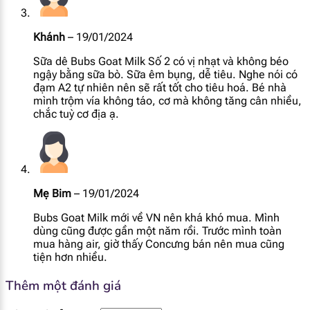
[popup_anything
Khánh
–
19/01/2024
7.1 mg
id="1939"]
Sữa dê Bubs Goat Milk Số 2 có vị nhạt và không béo
ngậy bằng sữa bò. Sữa êm bụng, dễ tiêu. Nghe nói có
[popup_anything
10 mcg
đạm A2 tự nhiên nên sẽ rất tốt cho tiêu hoá. Bé nhà
id="1946"]
mình trộm vía không táo, cơ mà không tăng cân nhiều,
chắc tuỳ cơ địa ạ.
[popup_anything
2.1 mcg
id="1943"]
[popup_anything
12 mcg
id="1942"]
Mẹ Bim
–
19/01/2024
Bubs Goat Milk mới về VN nên khá khó mua. Mình
[popup_anything
dùng cũng được gần một năm rồi. Trước mình toàn
46 mcg
id="1944"]
mua hàng air, giờ thấy Concưng bán nên mua cũng
tiện hơn nhiều.
[popup_anything
0.53 mg
Thêm một đánh giá
id="1941"]