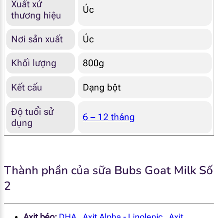
Xuất xứ
Úc
thương hiệu
Nơi sản xuất
Úc
Khối lượng
800g
Kết cấu
Dạng bột
Độ tuổi sử
6 – 12 tháng
dụng
Thành phần của sữa Bubs Goat Milk Số
2
Axit béo:
DHA
,
Axit Alpha - Linolenic
,
Axit