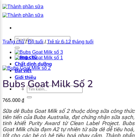
Bỏ
qua
nội
dung
×
Tìm
Trang chủ
/
Độ tuổi
/
Trẻ từ 6-12 tháng tuổi
kiếm:
Trang chủ
Chất dinh dưỡng
Bài viết
Giới thiệu
Bubs Goat Milk Số 2
Tìm
kiếm:
765.000
₫
Sữa dê Bubs Goat Milk số 2 thuộc dòng sữa công thức
tiên tiến của Bubs Australia, đạt chứng nhận sữa sạch,
tinh khiết Purity Award từ Clean Label Project. Bubs
Goat Milk chứa đạm A2 tự nhiên từ sữa dê dễ tiêu hoá,
tốt cho các bé có hệ tiêu hoá nhạy cảm. Thành phần