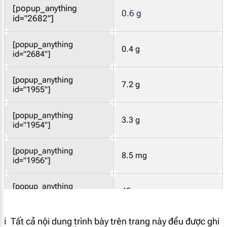
[popup_anything
0.6 g
id="2682"]
[popup_anything
0.4 g
id="2684"]
[popup_anything
7.2 g
id="1955"]
[popup_anything
3.3 g
id="1954"]
[popup_anything
8.5 mg
id="1956"]
[popup_anything
42 mg
id="1974"]
ℹ️ Tất cả nội dung trình bày trên trang này đều được ghi
[popup_anything
480 mg