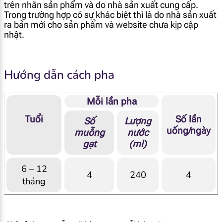
id="1972"]
trên nhãn sản phẩm và do nhà sản xuất cung cấp.
Trong trường hợp có sự khác biệt thì là do nhà sản xuất
ra bản mới cho sản phẩm và website chưa kịp cập
[popup_anything
9.7 mg
nhật.
id="1971"]
[popup_anything
63 mcg RE
Hướng dẫn cách pha
id="1866"]
[popup_anything
Mỗi lần pha
1.2 mg α-TE
id="1913"]
Tuổi
Số lần
Số
Lượng
uống/ngày
muỗng
nước
[popup_anything
1 mcg
gạt
(ml)
id="1915"]
6 – 12
[popup_anything
3.9 mcg
4
240
4
id="1914"]
tháng
[popup_anything
10 mg
id="1921"]