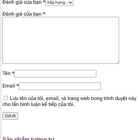
Đánh giá của bạn
*
[popup_anything
0.91 mg
id="1940"]
Đánh giá của bạn
*
[popup_anything
6.3 mg
id="1981"]
[popup_anything
9.5 mg
id="1930"]
[popup_anything
Tên
*
5 mg
id="1965"]
Email
*
[popup_anything
1.5 mg
Lưu tên của tôi, email, và trang web trong trình duyệt này
id="1980"]
cho lần bình luận kế tiếp của tôi.
[popup_anything
330 mg
id="1977"]
Sản phẩm tương tự