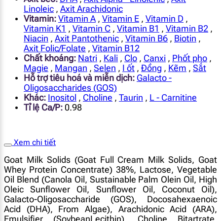
Linoleic
,
Axit Arachidonic
Vitamin:
Vitamin A
,
Vitamin E
,
Vitamin D
,
Vitamin K1
,
Vitamin C
,
Vitamin B1
,
Vitamin B2
,
Niacin
,
Axit Pantothenic
,
Vitamin B6
,
Biotin
,
Axit Folic/Folate
,
Vitamin B12
Chất khoáng:
Natri
,
Kali
,
Clo
,
Canxi
,
Phốt pho
,
Magie
,
Mangan
,
Selen
,
I ốt
,
Đồng
,
Kẽm
,
Sắt
Hỗ trợ tiêu hoá và miễn dịch:
Galacto -
Oligosaccharides (GOS)
Khác:
Inositol
,
Choline
,
Taurin
,
L - Carnitine
Tỉ lệ Ca/P:
0.98
Xem chi tiết
Goat Milk Solids (Goat Full Cream Milk Solids, Goat
Whey Protein Concentrate) 38%, Lactose, Vegetable
Oil Blend (Canola Oil, Sustainable Palm Olein Oil, High
Oleic Sunflower Oil, Sunflower Oil, Coconut Oil),
Galacto-Oligosaccharide (GOS), Docosahexaenoic
Acid (DHA), From Algae), Arachidonic Acid (ARA),
Emulsifier (SoybeanLecithin), Choline Bitartrate,