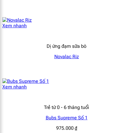
[popup_anything
mg
4.73
35
id="1965"]
[popup_anything
mg
1.35
10
Xem nhanh
id="1980"]
[popup_anything
mg
2.92
21.6
Dị ứng đạm sữa bò
id="1964"]
Novalac Riz
[popup_anything
g
0
0
id="1950"]
Xem nhanh
Trẻ từ 0 - 6 tháng tuổi
Bubs Supreme Số 1
975.000
₫