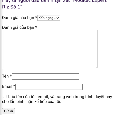
Hãy là người đầu tiên nhận xét “Modilac Expert
id="1928"]
Riz Số 1”
Chất khoáng
Đánh giá của bạn
*
[popup_anything
Đánh giá của bạn
*
mg
30
225
id="1967"]
[popup_anything
mg
70.2
520
id="1968"]
[popup_anything
mg
50
370
id="1969"]
Tên
*
[popup_anything
mg
75.6
560
id="1935"]
Email
*
Lưu tên của tôi, email, và trang web trong trình duyệt này
[popup_anything
mg
50
370
cho lần bình luận kế tiếp của tôi.
id="1938"]