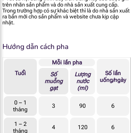
trên nhãn sản phẩm và do nhà sản xuất cung cấp.
Trong trường hợp có sự khác biệt thì là do nhà sản xuất
[popup_anything
g
1.1
7.8
id="1978"]
ra bản mới cho sản phẩm và website chưa kịp cập
nhật.
Axit béo omega
Hướng dẫn cách pha
[popup_anything
mg
17
123
id="1956"]
Mỗi lần pha
[popup_anything
mg
41
300
Tuổi
Số lần
id="1974"]
Số
Lượng
uống/ngày
muỗng
nước
gạt
(ml)
[popup_anything
mg
377
2790
id="1972"]
0 – 1
3
90
6
tháng
[popup_anything
mg
17
123
id="1971"]
1 – 2
4
120
6
Vitamin
tháng