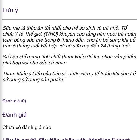
[popup_anything
mcg
81
600
Lưu ý
id="1923"]
[popup_anything
Sữa mẹ là thức ăn tốt nhất cho trẻ sơ sinh và trẻ nhỏ. Tổ
mg
0.68
5
id="1924"]
chức Y tế Thế giới (WHO) khuyến cáo rằng nên nuôi trẻ hoàn
toàn bằng sữa mẹ trong 6 tháng đầu, cho ăn bổ sung khi trẻ
tròn 6 tháng tuổi kết hợp với bú sữa mẹ đến 24 tháng tuổi.
[popup_anything
mg
0.43
3.2
id="1925"]
Số liệu chỉ mang tính chất tham khảo để lựa chọn sản phẩm
phù hợp với nhu cầu cá nhân.
[popup_anything
mcg
74
550
Tham khảo ý kiến của bác sĩ, nhân viên y tế trước khi cho trẻ
id="1926"]
sử dụng sử dụng sản phẩm.
[popup_anything
mcg
1.62
12
id="1929"]
Đánh giá (0)
[popup_anything
Đánh giá
mcg
14.2
10.5
id="1927"]
Chưa có đánh giá nào.
[popup_anything
mcg
0.15
1.1