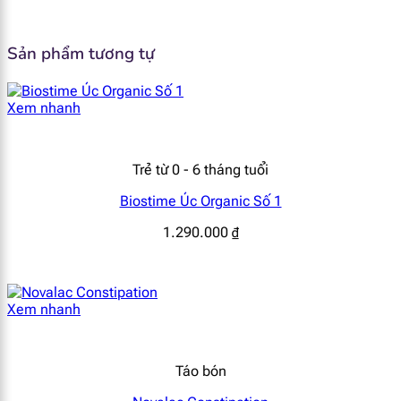
[popup_anything
mg
6.08
45
id="1939"]
Sản phẩm tương tự
[popup_anything
mcg
20.3
150
id="1946"]
Xem nhanh
[popup_anything
mcg
2.84
21
id="1943"]
Trẻ từ 0 - 6 tháng tuổi
[popup_anything
Biostime Úc Organic Số 1
mcg
14.2
105
id="1942"]
1.290.000
₫
[popup_anything
mcg
<20.3
<150
id="1947"]
Xem nhanh
[popup_anything
mcg
1.35
10
id="1945"]
Táo bón
[popup_anything
mcg
55.4
410
id="1944"]