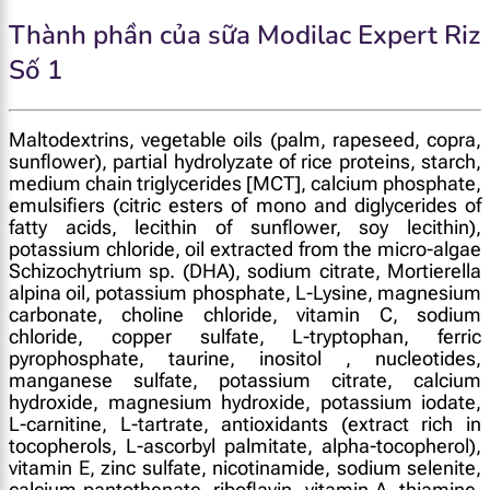
Thành phần của sữa Modilac Expert Riz
Số 1
Maltodextrins, vegetable oils (palm, rapeseed, copra,
sunflower), partial hydrolyzate of rice proteins, starch,
medium chain triglycerides [MCT], calcium phosphate,
emulsifiers (citric esters of mono and diglycerides of
fatty acids, lecithin of sunflower, soy lecithin),
potassium chloride, oil extracted from the micro-algae
Schizochytrium sp. (DHA), sodium citrate, Mortierella
alpina oil, potassium phosphate, L-Lysine, magnesium
carbonate, choline chloride, vitamin C, sodium
chloride, copper sulfate, L-tryptophan, ferric
pyrophosphate, taurine, inositol , nucleotides,
manganese sulfate, potassium citrate, calcium
hydroxide, magnesium hydroxide, potassium iodate,
L-carnitine, L-tartrate, antioxidants (extract rich in
tocopherols, L-ascorbyl palmitate, alpha-tocopherol),
vitamin E, zinc sulfate, nicotinamide, sodium selenite,
calcium pantothenate, riboflavin, vitamin A, thiamine,