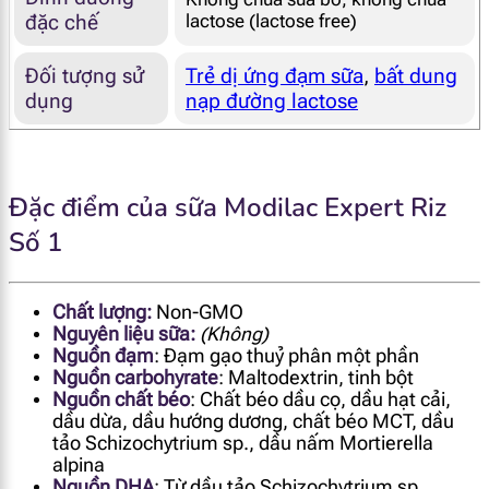
đặc chế
lactose (lactose free)
Đối tượng sử
Trẻ dị ứng đạm sữa
,
bất dung
dụng
nạp đường lactose
Đặc điểm của sữa Modilac Expert Riz
Số 1
Chất lượng:
Non-GMO
Nguyên liệu sữa:
(Không)
Nguồn đạm
:
Đạm gạo thuỷ phân một phần
Nguồn carbohyrate
:
Maltodextrin, tinh bột
Nguồn chất béo
:
Chất béo dầu cọ, dầu hạt cải,
dầu dừa, dầu hướng dương, chất béo MCT, dầu
tảo Schizochytrium sp., dầu nấm Mortierella
alpina
Nguồn DHA
:
Từ dầu tảo Schizochytrium sp.