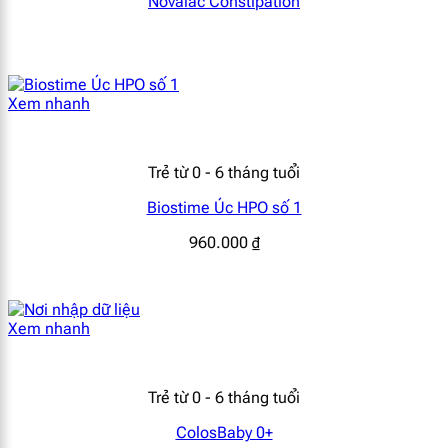
Novalac Constipation
[popup_anything
mg
0.54
4
id="1941"]
Xem nhanh
[popup_anything
mg
0.68
5
id="1940"]
Trẻ từ 0 - 6 tháng tuổi
[popup_anything
mcg
5.4
40
Biostime Úc HPO số 1
id="2625"]
960.000
₫
Khác
[popup_anything
mg
4.32
32
Xem nhanh
id="1981"]
[popup_anything
mg
23.6
175
Trẻ từ 0 - 6 tháng tuổi
id="1930"]
ColosBaby 0+