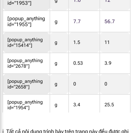
id="1953"]
[popup_anything
g
7.7
56.7
id="1955"]
[popup_anything
g
1.5
11
id="15414"]
[popup_anything
g
0.53
3.9
id="2678"]
[popup_anything
g
0
0
id="2658"]
[popup_anything
g
3.4
25.5
id="1954"]
[popup_anything
g
1.8
13.3
id="2671"]
ℹ️ Tất cả nội dung trình bày trên trang này đều được ghi