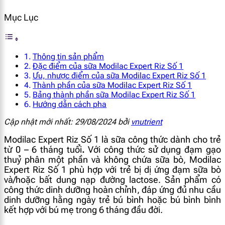
Mục Lục
Thông tin sản phẩm
Đặc điểm của sữa Modilac Expert Riz Số 1
Ưu, nhược điểm của sữa Modilac Expert Riz Số 1
Thành phần của sữa Modilac Expert Riz Số 1
Bảng thành phần sữa Modilac Expert Riz Số 1
Hướng dẫn cách pha
Cập nhật mới nhất: 29/08/2024 bởi
vnutrient
Modilac Expert Riz Số 1 là sữa công thức dành cho trẻ
từ 0 – 6 tháng tuổi
.
Với công thức sử dụng đạm gạo
thuỷ phân một phần và không chứa sữa bò, Modilac
Expert Riz Số 1 phù hợp với trẻ bị dị ứng đạm sữa bò
và/hoặc bất dung nạp đường lactose. Sản phẩm có
công thức dinh dưỡng hoàn chỉnh, đáp ứng đủ nhu cầu
dinh dưỡng hằng ngày trẻ bú bình hoặc bú bình bình
kết hợp với bú mẹ trong 6 tháng đầu đời.