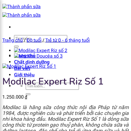
Bỏ
qua
nội
dung
×
Tìm
Trang chủ
/
Độ tuổi
/
Trẻ từ 0 - 6 tháng tuổi
kiếm:
Trang chủ
Chất dinh dưỡng
Bài viết
Giới thiệu
Modilac Expert Riz Số 1
Tìm
kiếm:
1.250.000
₫
Modilac là hãng sữa công thức nội địa Pháp từ năm
1984, được nghiên cứu và phát triển bởi các chuyên gia
nhi khoa hàng đầu. Modilac Expert Riz Số 1 là dòng sữa
công thức từ protein gạo thuỷ phân, không chứa sữa và
đường lactose, đặc chế cho trẻ dị ứng đạm sữa và bất