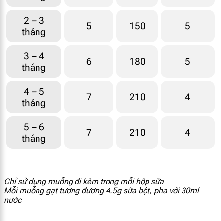
2 – 3
[popup_anything
mcg
60.8
450
5
150
5
id="1866"]
tháng
[popup_anything
3 – 4
mg
1.35
10
6
180
5
id="1913"]
tháng
[popup_anything
4 – 5
mcg
1.57
11.6
7
210
4
id="1915"]
tháng
[popup_anything
5 – 6
mcg
5.4
40
7
210
4
id="1914"]
tháng
[popup_anything
mg
9.45
70
id="1921"]
Chỉ sử dụng muỗng đi kèm trong mỗi hộp sữa
Mỗi muỗng gạt tương đương 4.5g sữa bột, pha với 30ml
[popup_anything
mcg
67.5
500
nước
id="1922"]