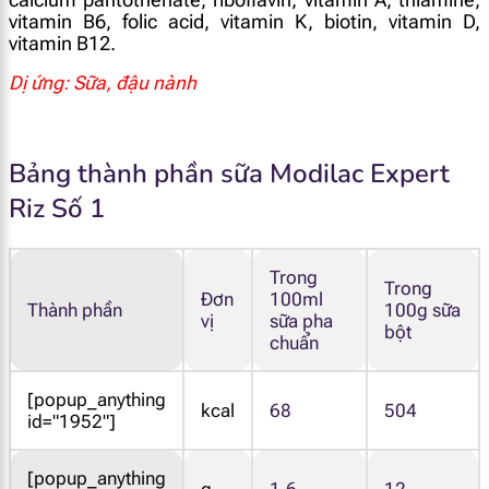
vitamin B6, folic acid, vitamin K, biotin, vitamin D,
vitamin B12.
Dị ứng: Sữa, đậu nành
Bảng thành phần sữa Modilac Expert
Riz Số 1
Trong
Trong
Đơn
100ml
Thành phần
100g sữa
vị
sữa pha
bột
chuẩn
[popup_anything
kcal
68
504
id="1952"]
[popup_anything
g
1.6
12