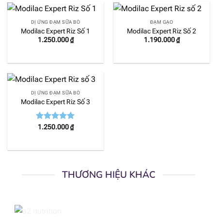
DỊ ỨNG ĐẠM SỮA BÒ
ĐẠM GẠO
Modilac Expert Riz Số 1
Modilac Expert Riz Số 2
1.250.000
₫
1.190.000
₫
DỊ ỨNG ĐẠM SỮA BÒ
Modilac Expert Riz Số 3
Được xếp
1.250.000
₫
hạng
5.00
5 sao
THƯƠNG HIỆU KHÁC