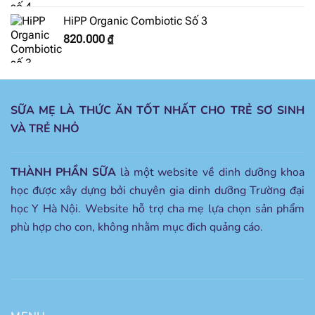
HiPP Organic Combiotic Số 3
820.000
₫
SỮA MẸ LÀ THỨC ĂN TỐT NHẤT CHO TRẺ SƠ SINH
VÀ TRẺ NHỎ
THÀNH PHẦN SỮA
là một website về dinh dưỡng khoa
học được xây dựng bởi chuyên gia dinh dưỡng Trường đại
học Y Hà Nội. Website hỗ trợ cha mẹ lựa chọn sản phẩm
phù hợp cho con, không nhằm mục đich quảng cáo.