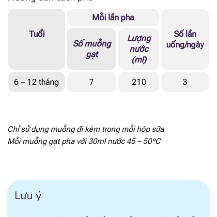
[popup_anything
57.6 mcg RE
id="1866"]
Mỗi lần pha
Tuổi
Số lần
[popup_anything
Lượng
1.86 mg α-TE
Số muỗng
uống/ngày
id="1913"]
nước
gạt
(ml)
[popup_anything
1.62 mcg
id="1915"]
6 – 12 tháng
7
210
3
[popup_anything
4.98 mcg
id="1914"]
Chỉ sử dụng muỗng đi kèm trong mỗi hộp sữa
[popup_anything
8.9 mg
id="1921"]
Mỗi muỗng gạt pha với 30ml nước 45 – 50ºC
[popup_anything
90 mcg
id="1922"]
Lưu ý
[popup_anything
117 mcg
id="1923"]