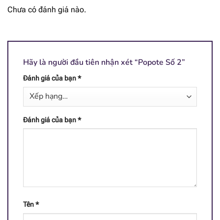
Chưa có đánh giá nào.
[popup_anything
76.6 mg
id="1968"]
[popup_anything
62.9 mg
id="1969"]
Hãy là người đầu tiên nhận xét “Popote Số 2”
[popup_anything
Đánh giá của bạn
*
66.2 mg
id="1935"]
[popup_anything
41.9 mg
id="1938"]
Đánh giá của bạn
*
[popup_anything
5.76 mg
id="1939"]
[popup_anything
6.6 mcg
id="1946"]
[popup_anything
Tên
*
2.8 mcg
id="1943"]