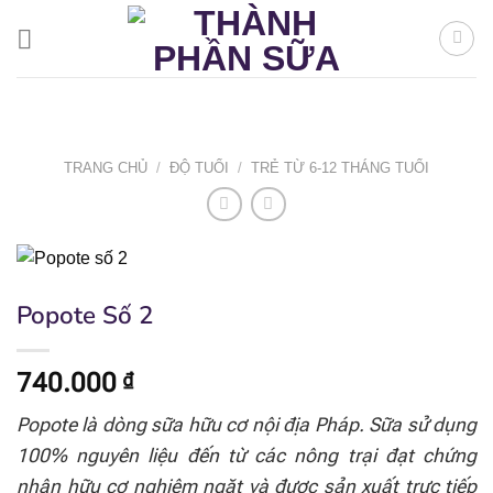
Bỏ
qua
nội
dung
TRANG CHỦ
/
ĐỘ TUỔI
/
TRẺ TỪ 6-12 THÁNG TUỔI
Popote Số 2
740.000
₫
Popote là dòng sữa hữu cơ nội địa Pháp. Sữa sử dụng
100% nguyên liệu đến từ các nông trại đạt chứng
nhận hữu cơ nghiêm ngặt và được sản xuất trực tiếp