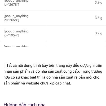
[popup_anything
3.9 g
id="2678"]
[popup_anything
3.5 g
id="2658"]
[popup_anything
3.2 g
id="1954"]
[popup_anything
0.79 g
id="2671"]
[popup_anything
17 mg
ℹ️ Tất cả nội dung trình bày trên trang này đều được ghi trên
id="1956"]
nhãn sản phẩm và do nhà sản xuất cung cấp. Trong trường
hợp có sự khác biệt thì là do nhà sản xuất ra bản mới cho
[popup_anything
48.5 mg
id="1974"]
sản phẩm và website chưa kịp cập nhật.
[popup_anything
400 mg
id="1972"]
Hướng dẫn cách pha