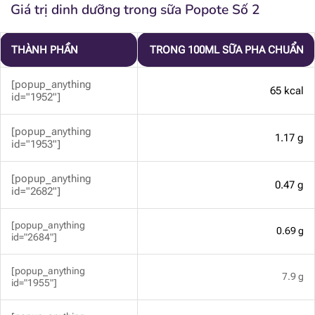
Giá trị dinh dưỡng trong sữa Popote Số 2
THÀNH PHẦN
TRONG 100ML SỮA PHA CHUẨN
[popup_anything
65 kcal
id="1952"]
[popup_anything
1.17 g
id="1953"]
[popup_anything
0.47 g
id="2682"]
[popup_anything
0.69 g
id="2684"]
[popup_anything
7.9 g
id="1955"]