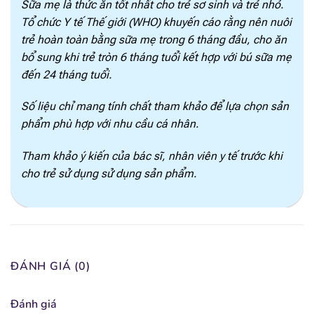
Sữa mẹ là thức ăn tốt nhất cho trẻ sơ sinh và trẻ nhỏ.
[popup_anything
0.46 mg
Tổ chức Y tế Thế giới (WHO) khuyến cáo rằng nên nuôi
id="1924"]
trẻ hoàn toàn bằng sữa mẹ trong 6 tháng đầu, cho ăn
bổ sung khi trẻ tròn 6 tháng tuổi kết hợp với bú sữa mẹ
[popup_anything
0.43 mg
id="1925"]
đến 24 tháng tuổi.
[popup_anything
Số liệu chỉ mang tính chất tham khảo để lựa chọn sản
52.4 mcg
id="1926"]
phẩm phù hợp với nhu cầu cá nhân.
[popup_anything
1.86 mcg
Tham khảo ý kiến của bác sĩ, nhân viên y tế trước khi
id="1929"]
cho trẻ sử dụng sử dụng sản phẩm.
[popup_anything
13.1 mcg
id="1927"]
[popup_anything
0.16 mcg
id="1928"]
ĐÁNH GIÁ (0)
[popup_anything
22.3 mg
id="1967"]
Đánh giá