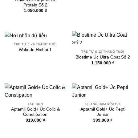
Protein Số 2
1.050.000
₫
TRẺ TỪ 0 - 6 THÁNG TUỔI
Wakodo Haihai 1
TRẺ TỪ 6-12 THÁNG TUỔI
Biostime Úc Ultra Goat Số 2
1.150.000
₫
TÁO BÓN
DỊ ỨNG ĐẠM SỮA BÒ
Aptamil Gold+ Úc Colic &
Aptamil Gold+ Úc Pepti
Constipation
Junior
919.000
₫
399.000
₫