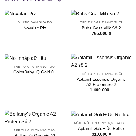
DỊ ỨNG ĐẠM SỮA BÒ
TRẺ TỪ 6-12 THÁNG TUỔI
Novalac Riz
Bubs Goat Milk Số 2
765.000
₫
TRẺ TỪ 0 - 6 THÁNG TUỔI
ColosBaby IQ Gold 0+
TRẺ TỪ 6-12 THÁNG TUỔI
Aptamil Essensis Organic
A2 Protein Số 2
1.490.000
₫
NÔN TRỚ, TRÀO NGƯỢC DẠ DÀY - THỰC QUẢN
Aptamil Gold+ Úc Reflux
TRẺ TỪ 6-12 THÁNG TUỔI
910.000
₫
Bellamy’s Organic A2