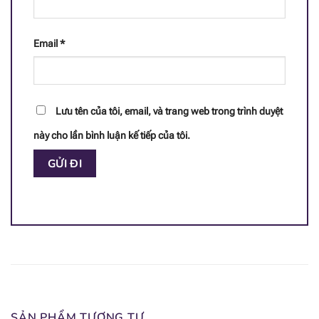
[popup_anything
13.8 mcg
id="1942"]
Email
*
[popup_anything
<0.065 mg
id="1947"]
Lưu tên của tôi, email, và trang web trong trình duyệt
[popup_anything
51 mcg
id="1944"]
này cho lần bình luận kế tiếp của tôi.
[popup_anything
0.47 mg
id="1941"]
[popup_anything
0.79 mg
id="1940"]
SẢN PHẨM TƯƠNG TỰ