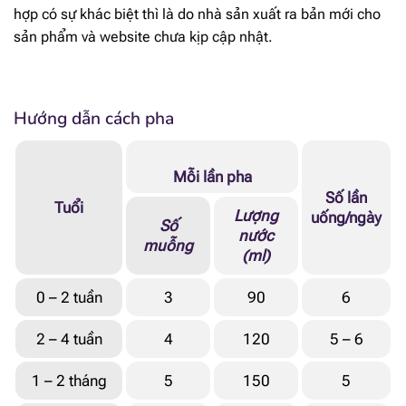
hợp có sự khác biệt thì là do nhà sản xuất ra bản mới cho
Vitamin D
1.25 mcg
sản phẩm và website chưa kịp cập nhật.
Vitamin K1
8.1 mcg
Vitamin C
13 mg
Hướng dẫn cách pha
Vitamin B1
0.054 mg
Mỗi lần pha
Vitamin B2
0.061 mg
Số lần
Tuổi
Lượng
uống/ngày
Số
nước
Niacin
0.68 mg NE
muỗng
(ml)
Axit Panthenoic
0.34 mg
0 – 2 tuần
3
90
6
Vitamin B6
0.041 mg
2 – 4 tuần
4
120
5 – 6
Biotin
2 mcg
1 – 2 tháng
5
150
5