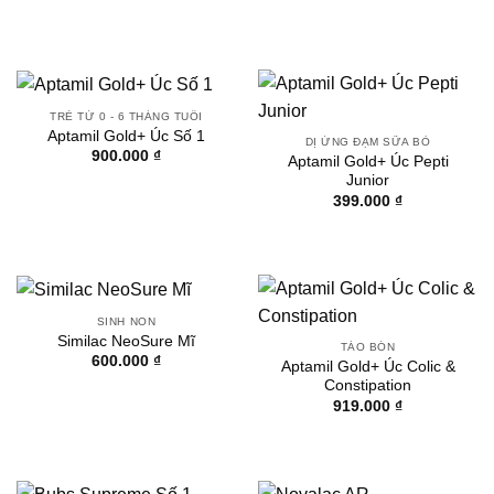
TRẺ TỪ 0 - 6 THÁNG TUỔI
Aptamil Gold+ Úc Số 1
DỊ ỨNG ĐẠM SỮA BÒ
900.000
₫
Aptamil Gold+ Úc Pepti
Junior
399.000
₫
SINH NON
Similac NeoSure Mĩ
TÁO BÓN
600.000
₫
Aptamil Gold+ Úc Colic &
Constipation
919.000
₫