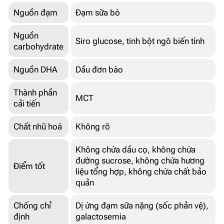
Nguồn đạm
Đạm sữa bò
Nguồn
Siro glucose, tinh bột ngô biến tính
carbohydrate
Nguồn DHA
Dầu đơn bào
Thành phần
MCT
cải tiến
Chất nhũ hoá
Không rõ
Không chứa dầu cọ, không chứa
đường sucrose, không chứa hương
Điểm tốt
liệu tổng hợp, không chứa chất bảo
quản
Chống chỉ
Dị ứng đạm sữa nặng (sốc phản vệ),
định
galactosemia