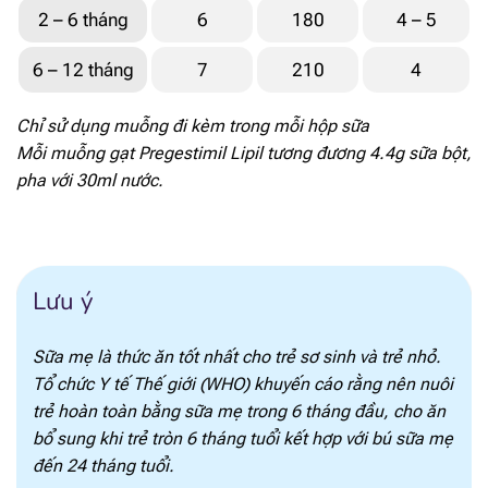
Folate
10.8 mcg
2 – 6 tháng
6
180
4 – 5
Vitamin B12
0.2 mcg
6 – 12 tháng
7
210
4
Natri
29 mg
Chỉ sử dụng muỗng đi kèm trong mỗi hộp sữa
Mỗi muỗng gạt Pregestimil Lipil tương đương 4.4g sữa bột,
Kali
74 mg
pha với 30ml nước.
Clo
58 mg
Canxi
78 mg
Lưu ý
Phốt pho
51 mg
Sữa mẹ là thức ăn tốt nhất cho trẻ sơ sinh và trẻ nhỏ.
Magie
7.5 mg
Tổ chức Y tế Thế giới (WHO) khuyến cáo rằng nên nuôi
trẻ hoàn toàn bằng sữa mẹ trong 6 tháng đầu, cho ăn
Mangan
0.041 mg
bổ sung khi trẻ tròn 6 tháng tuổi kết hợp với bú sữa mẹ
đến 24 tháng tuổi.