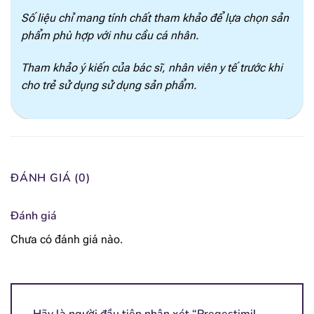
Selen
1.49 mcg
Số liệu chỉ mang tính chất tham khảo để lựa chọn sản
phẩm phù hợp với nhu cầu cá nhân.
I ốt
14.2 mcg
Tham khảo ý kiến của bác sĩ, nhân viên y tế trước khi
Crom
1.49 mcg
cho trẻ sử dụng sử dụng sản phẩm.
Đồng
0.051 mg
Kẽm
0.68 mg
Sắt
1.22 mg
ĐÁNH GIÁ (0)
Molypden
3.8 mcg
Đánh giá
Chưa có đánh giá nào.
Inositol
11.5 mg
Choline
16 mg
Taurin
4.1 mg