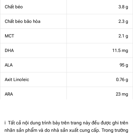
Chất béo
3.8 g
Chất béo bão hòa
2.3 g
MCT
2.1 g
DHA
11.5 mg
ALA
95 g
Axit Linoleic
0.76 g
ARA
23 mg
Vitamin A
77 mcg RE
ℹ️ Tất cả nội dung trình bày trên trang này đều được ghi trên
Vitamin E
1.81 mg α-TE
nhãn sản phẩm và do nhà sản xuất cung cấp. Trong trường