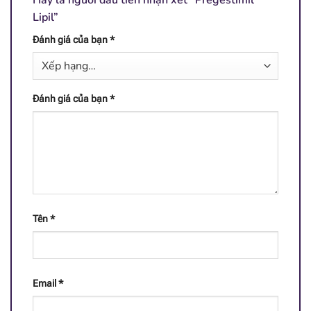
Hãy là người đầu tiên nhận xét “Pregestimil
Lipil”
L - Carnitin
1.69 mg
Đánh giá của bạn
*
Đánh giá của bạn
*
Tên
*
Email
*