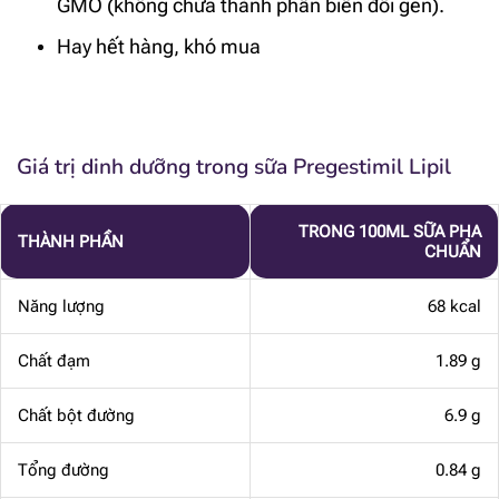
GMO (không chứa thành phần biến đổi gen).
Hay hết hàng, khó mua
Giá trị dinh dưỡng trong sữa Pregestimil Lipil
TRONG 100ML SỮA PHA
THÀNH PHẦN
CHUẨN
Năng lượng
68 kcal
Chất đạm
1.89 g
Chất bột đường
6.9 g
Tổng đường
0.84 g