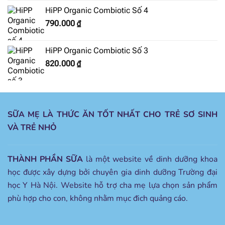
HiPP Organic Combiotic Số 4
790.000
₫
HiPP Organic Combiotic Số 3
820.000
₫
SỮA MẸ LÀ THỨC ĂN TỐT NHẤT CHO TRẺ SƠ SINH
VÀ TRẺ NHỎ
THÀNH PHẦN SỮA
là một website về dinh dưỡng khoa
học được xây dựng bởi chuyên gia dinh dưỡng Trường đại
học Y Hà Nội. Website hỗ trợ cha mẹ lựa chọn sản phẩm
phù hợp cho con, không nhằm mục đich quảng cáo.