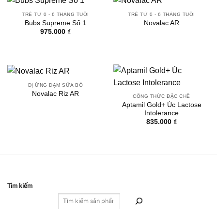
TRẺ TỪ 0 - 6 THÁNG TUỔI
TRẺ TỪ 0 - 6 THÁNG TUỔI
Bubs Supreme Số 1
Novalac AR
975.000
₫
DỊ ỨNG ĐẠM SỮA BÒ
Novalac Riz AR
CÔNG THỨC ĐẶC CHẾ
Aptamil Gold+ Úc Lactose
Intolerance
835.000
₫
Tìm kiếm