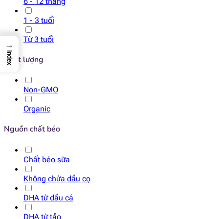
6 - 12 tháng
1 - 3 tuổi
Từ 3 tuổi
→
Index
Chất lượng
Non-GMO
Organic
Nguồn chất béo
Chất béo sữa
Không chứa dầu cọ
DHA từ dầu cá
DHA từ tảo