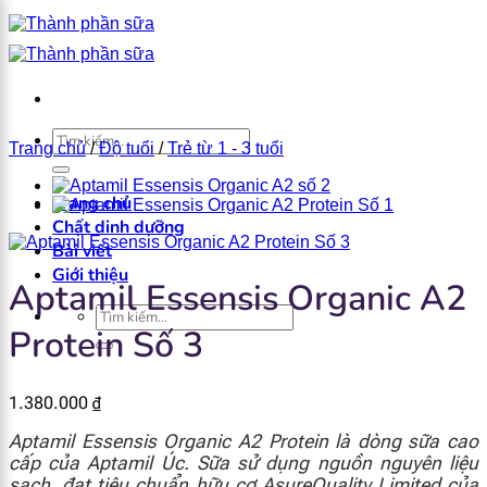
Bỏ
qua
nội
dung
×
Tìm
Trang chủ
/
Độ tuổi
/
Trẻ từ 1 - 3 tuổi
kiếm:
Trang chủ
Chất dinh dưỡng
Bài viết
Giới thiệu
Aptamil Essensis Organic A2
Tìm
Protein Số 3
kiếm:
1.380.000
₫
Aptamil Essensis Organic A2 Protein là dòng sữa cao
cấp của Aptamil Úc. Sữa sử dụng nguồn nguyên liệu
sạch, đạt tiêu chuẩn hữu cơ AsureQuality Limited của