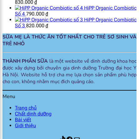
830.000
₫
HiPP Organic Combiotic
Số 4
790.000
₫
HiPP Organic Combiotic
Số 3
820.000
₫
SỮA MẸ LÀ THỨC ĂN TỐT NHẤT CHO TRẺ SƠ SINH VÀ
TRẺ NHỎ
THÀNH PHẦN SỮA
là một website về dinh dưỡng khoa học
được xây dựng bởi chuyên gia dinh dưỡng Trường đại học Y
Hà Nội. Website hỗ trợ cha mẹ lựa chọn sản phẩm phù hợp
cho con, không nhằm mục đich quảng cáo.
Menu
Trang chủ
Chất dinh dưỡng
Bài viết
Giới thiệu