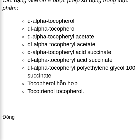
Các dạng vitamin E được phép sử dụng trong thực
phẩm
:
d-alpha-tocopherol
dl-alpha-tocopherol
d-alpha-tocopheryl acetate
dl-alpha-tocopheryl acetate
d-alpha-tocopheryl acid succinate
dl-alpha-tocopheryl acid succinate
dl-alpha-tocopheryl polyethylene glycol 100
succinate
Tocopherol hỗn hợp
Tocotri
e
nol tocoph
e
rol.
Đóng