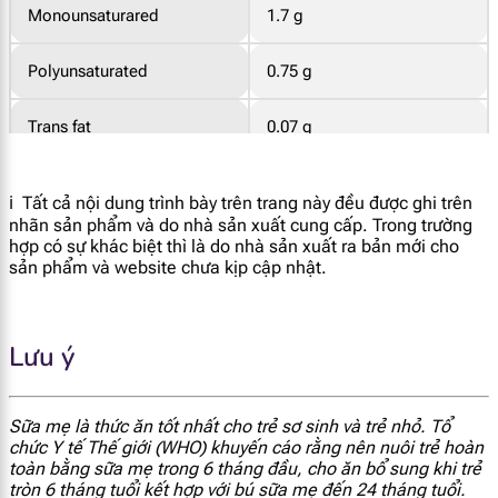
Monounsaturared
1.7 g
Polyunsaturated
0.75 g
Trans fat
0.07 g
Omega - 3
112 mg
ℹ️ Tất cả nội dung trình bày trên trang này đều được ghi trên
nhãn sản phẩm và do nhà sản xuất cung cấp. Trong trường
DHA
24 mg
hợp có sự khác biệt thì là do nhà sản xuất ra bản mới cho
sản phẩm và website chưa kịp cập nhật.
EPA
5.9 mg
Lưu ý
ALA
73 mg
Vitamin A
52 mcg RE
Sữa mẹ là thức ăn tốt nhất cho trẻ sơ sinh và trẻ nhỏ. Tổ
chức Y tế Thế giới (WHO) khuyến cáo rằng nên nuôi trẻ hoàn
Vitamin E
1.7 mg
toàn bằng sữa mẹ trong 6 tháng đầu, cho ăn bổ sung khi trẻ
tròn 6 tháng tuổi kết hợp với bú sữa mẹ đến 24 tháng tuổi.