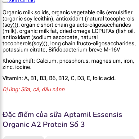
Xem chi tiết
O
rganic milk solids, organic vegetable oils (emulsifier
(organic soy lecithin), antioxidant (natural tocopherols
(soy))), organic short chain galacto-oligosaccharides
(milk), organic milk fat, dried omega LCPUFAs (fish oil,
antioxidant (sodium ascorbate, natural
tocopherols(soy))), long chain fructo-oligosaccharides,
potassium citrate, Bifidobacterium breve M-16V
Khoáng chất: Calcium, phosphorus, magnesium, iron,
zinc, iodine.
Vitamin: A, B1, B3, B6, B12, C, D3, E, folic acid.
Dị ứng: Sữa, cá, đậu nành
Đặc điểm của sữa Aptamil Essensis
Organic A2 Protein Số 3