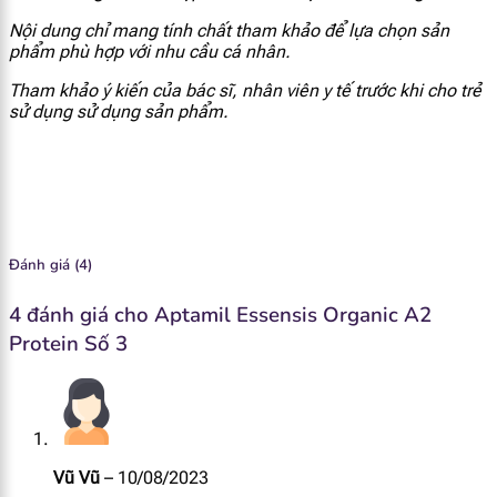
Vitamin D
1.1 mcg
Nội dung chỉ mang tính chất tham khảo để lựa chọn sản
phẩm phù hợp với nhu cầu cá nhân.
Vitamin C
11 mg
Tham khảo ý kiến của bác sĩ, nhân viên y tế trước khi cho trẻ
sử dụng sử dụng sản phẩm.
Vitamin B1
0.16 mg
Niacin
0.9 mg
Vitamin B6
0.12 mg
Đánh giá (4)
Folate
16.4 mcg
4 đánh giá cho
Aptamil Essensis Organic A2
Protein Số 3
Vitamin B12
0.37 mcg
Natri
26 mg
Canxi
130 mg
Vũ Vũ
–
10/08/2023