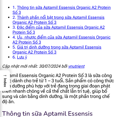
Thông tin sữa Aptamil Essensis Organic A2 Protein
Số 3
Thành phần nổi bật trong sữa Aptamil Essensis
Organic A2 Protein Số 3
Đặc điểm của sữa Aptamil Essensis Organic A2
Protein Số 3
Ưu, nhược điểm của sữa Aptamil Essensis Organic
A2 Protein Số 3
Giá trị dinh dưỡng trong sữa Aptamil Essensis
Organic A2 Protein Số 3
Lưu ý
Cập nhật mới nhất: 30/07/2024 bởi
vnutrient
→
Aptamil Essensis Organic A2 Protein Số 3
là sữa công
thức dành cho trẻ từ 1 – 3 tuổi
.
Sản phẩm có công thức
Index
dinh dưỡng phù hợp với trẻ đang trong giai đoạn phát
triển nhanh chóng về cả thể chất lẫn trí tuệ, giúp bổ
sung và cân bằng dinh dưỡng, là một phần trong chế
độ ăn.
Thông tin sữa Aptamil Essensis