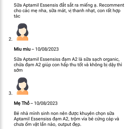
Sữa Aptamil Essensis đắt sắt ra miếng ạ. Recomment
Phốt pho
88 mg
cho các mẹ nha, sữa mát, vị thanh nhạt, con rất hợp
tác
Magie
9.4 mg
I ốt
14.4 mcg
Kẽm
0.58 mg
Miu miu
–
10/08/2023
Sữa Aptamil Essensiss đạm A2 là sữa sạch organic,
Sắt
1.2 mg
chứa đạm A2 giúp con hấp thu tốt và không bị dậy thì
sớm
FOS
0.11 g
GOS
0.99 g
Mẹ Thỏ
–
10/08/2023
Bifidobacterium
4.05 x 10^8 cfu
Bé nhà mình sinh non nên được khuyên chọn sữa
Aptamil Essensiss đạm A2, trộm vía bé cứng cáp và
chưa ốm vặt lần nào, output đẹp.