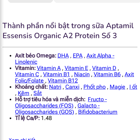
Thành phần nổi bật trong sữa Aptamil
Essensis Organic A2 Protein Số 3
Axit béo Omega:
DHA
,
EPA
,
Axit Alpha -
Linolenic
Vitamin:
Vitamin A
,
Vitamin E
,
Vitamin D
,
Vitamin C
,
Vitamin B1
,
Niacin
,
Vitamin B6
,
Axit
Folic/Folate
,
Vitamin B12
Khoáng chất:
Natri
,
Canxi
,
Phốt pho
,
Magie
,
I ốt
,
Kẽm
,
Sắt
Hỗ trợ tiêu hóa và miễn dịch:
Fructo -
Oligosaccharides (FOS)
,
Galacto -
Oligosaccharides (GOS)
,
Bifidobacterium
Tỉ lệ Ca/P:
1.48