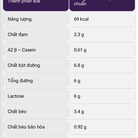
Thành phần sữa
chuẩn
Năng lượng
69 kcal
Chất đạm
2.3 g
A2 β – Casein
0.61 g
Chất bột đường
6.8 g
Tổng đường
6 g
Lactose
6 g
Chất béo
3.4 g
Chất béo bão hòa
0.92 g