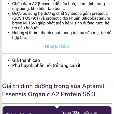
Chứa đạm A2 β-casein dễ tiêu hoá, giảm tình trạng
đầy bụng, khó tiêu, táo bón…
Được bổ sung hệ dưỡng chất Synbiotic gồm prebiotic
(GOS:FOS=9:1) và probiotic (lợi khuẩn Bifidobacterium
breve M-16V) giúp phát triển hệ vi sinh đường ruột, hỗ
trợ tiêu hoá tốt.
Hương vị thơm, thanh nhạt tương tự như sữa mẹ, trẻ dễ
hợp tác.
Nhược điểm
Giá thành cao
Phụ huynh phản hồi trẻ tăng cân ít
Giá trị dinh dưỡng trong sữa Aptamil
Essensis Organic A2 Protein Số 3
Trong 100ml sữa pha