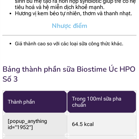
sinh bú mẹ tạo ra hỗn hợp synbiotic giúp trẻ có hệ
tiêu hoá và hệ miễn dịch khoẻ mạnh.
Hương vị kem béo tự nhiên, thơm và thanh nhạt.
Nhược điểm
Giá thành cao so với các loại sữa công thức khác.
Bảng thành phần sữa Biostime Úc HPO
Số 3
Trong 100ml sữa pha
Thành phần
chuẩn
[popup_anything
64.5 kcal
id="1952"]