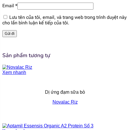
Email
*
[popup_anything
62.1 mg
Lưu tên của tôi, email, và trang web trong trình duyệt này
id="1938"]
cho lần bình luận kế tiếp của tôi.
[popup_anything
9.32 mg
id="1939"]
[popup_anything
Sản phẩm tương tự
12.4 mcg
id="1942"]
Xem nhanh
[popup_anything
0.53 mg
id="1941"]
Dị ứng đạm sữa bò
[popup_anything
1.12 mg
id="1940"]
Novalac Riz
[popup_anything
0.04 g
id="1951"]