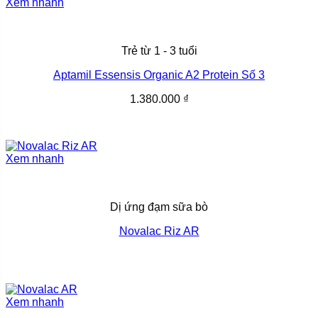
Xem nhanh
[popup_anything
0.4 g
id="1977"]
Trẻ từ 1 - 3 tuổi
[popup_anything
1.35 x 10^7 cfu
Aptamil Essensis Organic A2 Protein Số 3
id="1948"]
1.380.000
₫
Xem nhanh
Dị ứng đạm sữa bò
Novalac Riz AR
Xem nhanh