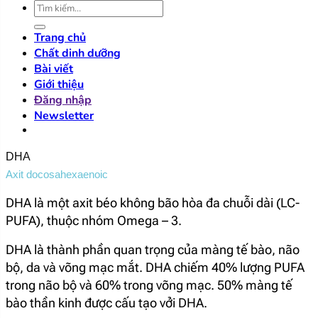
Tìm
kiếm:
Trang chủ
Chất dinh dưỡng
Bài viết
Giới thiệu
Đăng nhập
Newsletter
DHA
Axit docosahexaenoic
DHA là một axit béo không bão hòa đa chuỗi dài (LC-
PUFA), thuộc nhóm Omega – 3.
DHA là thành phần quan trọng của màng tế bào, não
bộ, da và võng mạc mắt. DHA chiếm 40% lượng PUFA
trong não bộ và 60% trong võng mạc. 50% màng tế
bào thần kinh được cấu tạo vởi DHA.