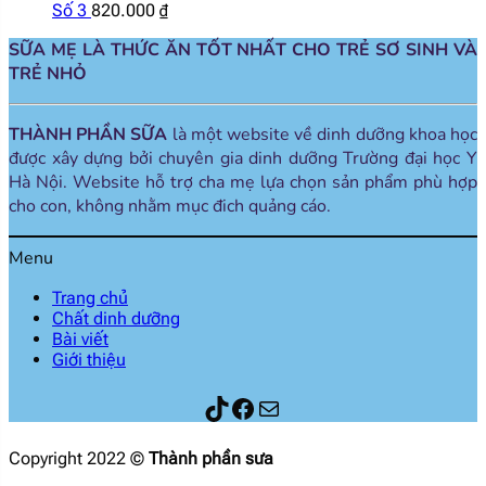
Số 3
820.000
₫
SỮA MẸ LÀ THỨC ĂN TỐT NHẤT CHO TRẺ SƠ SINH VÀ
TRẺ NHỎ
THÀNH PHẦN SỮA
là một website về dinh dưỡng khoa học
được xây dựng bởi chuyên gia dinh dưỡng Trường đại học Y
Hà Nội. Website hỗ trợ cha mẹ lựa chọn sản phẩm phù hợp
cho con, không nhằm mục đich quảng cáo.
Menu
Trang chủ
Chất dinh dưỡng
Bài viết
Giới thiệu
Thành phần sữa
Facebook
Mail
Copyright 2022 ©
Thành phần sưa