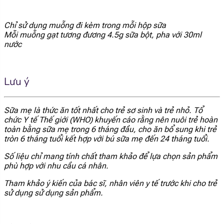
[popup_anything
15.8 mg
Chỉ sử dụng muỗng đi kèm trong mỗi hộp sữa
id="1971"]
Mỗi muỗng gạt tương đương 4.5g sữa bột, pha với 30ml
nước
[popup_anything
27 mcg RE
id="1866"]
Lưu ý
[popup_anything
1.22 mg α-TE
id="1913"]
Sữa mẹ là thức ăn tốt nhất cho trẻ sơ sinh và trẻ nhỏ. Tổ
chức Y tế Thế giới (WHO) khuyến cáo rằng nên nuôi trẻ hoàn
[popup_anything
0.68 mcg
toàn bằng sữa mẹ trong 6 tháng đầu, cho ăn bổ sung khi trẻ
id="1915"]
tròn 6 tháng tuổi kết hợp với bú sữa mẹ đến 24 tháng tuổi.
[popup_anything
Số liệu chỉ mang tính chất tham khảo để lựa chọn sản phẩm
7.5 mg
id="1921"]
phù hợp với nhu cầu cá nhân.
Tham khảo ý kiến của bác sĩ, nhân viên y tế trước khi cho trẻ
[popup_anything
sử dụng sử dụng sản phẩm.
0.09 mg
id="1922"]