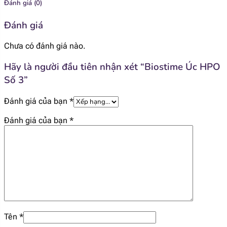
[popup_anything
Đánh giá (0)
0.14 mg
id="1923"]
Đánh giá
[popup_anything
0.68 mg
Chưa có đánh giá nào.
id="1924"]
Hãy là người đầu tiên nhận xét “Biostime Úc HPO
[popup_anything
0.11 mg
Số 3”
id="1926"]
Đánh giá của bạn
*
[popup_anything
14.2 mcg
id="1927"]
Đánh giá của bạn
*
[popup_anything
0.24 mcg
id="1928"]
[popup_anything
27 mg
id="1967"]
[popup_anything
Tên
*
74.5 mg
id="1935"]