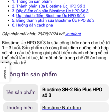
Thông tin sản phẩm
Thành phần sữa Biostime Úc HPO Số 3
Đặc điểm của sữa Biostime Úc HPO Số 3
Ưu, nhược điểm Biostime Úc HPO Số 3
Bảng thành phần sữa Biostime Úc HPO Số 3
Hướng dẫn cách pha
Cập nhật mới nhất: 29/08/2024 bởi
vnutrient
Biostime Úc HPO Số 3 là sữa công thức dành cho trẻ từ
1 – 3 tuổi
.
Sản phẩm có công thức dinh dưỡng phù hợp
với nhu cầu trẻ trong giai phát triển nhanh chóng về cả
thể chất lẫn trí tuệ, là một phần trong chế độ ăn hàng
ngày của trẻ.
→
Thông tin sản phẩm
Index
Biostime SN-2 Bio Plus HPO
Tên sản phẩm
số 3
Thương hiệu
Biostime Nutrition