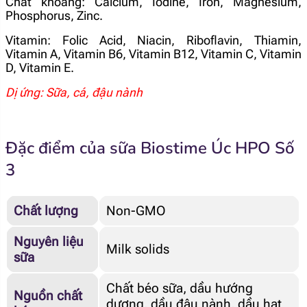
Chất khoáng: Calcium, Iodine, Iron, Magnesium,
Phosphorus, Zinc.
Vitamin: Folic Acid, Niacin, Riboflavin, Thiamin,
Vitamin A, Vitamin B6, Vitamin B12, Vitamin C, Vitamin
D, Vitamin E.
Dị ứng: Sữa, cá, đậu nành
Đặc điểm của sữa Biostime Úc HPO Số
3
Chất lượng
Non-GMO
Nguyên liệu
Milk solids
sữa
Chất béo sữa, dầu hướng
Nguồn chất
dương, dầu đậu nành, dầu hạt