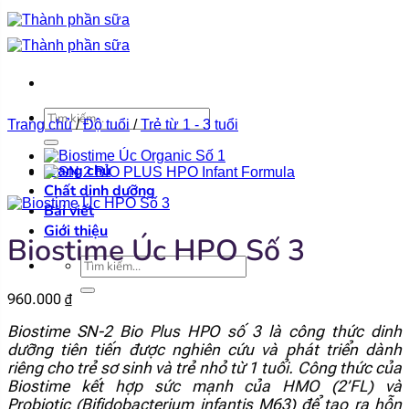
Bỏ
qua
nội
dung
×
Tìm
Trang chủ
/
Độ tuổi
/
Trẻ từ 1 - 3 tuổi
kiếm:
Trang chủ
Chất dinh dưỡng
Bài viết
Giới thiệu
Biostime Úc HPO Số 3
Tìm
kiếm:
960.000
₫
Biostime SN-2 Bio Plus HPO số 3 là công thức dinh
dưỡng tiên tiến được nghiên cứu và phát triển dành
riêng cho trẻ sơ sinh và trẻ nhỏ từ 1 tuổi. Công thức của
Biostime kết hợp sức mạnh của HMO (2’FL) và
Probiotic (Bifidobacterium infantis M63) để tạo ra hỗn