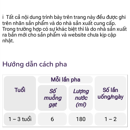
id="2688"]
ℹ️ Tất cả nội dung trình bày trên trang này đều được ghi
[popup_anything
<0.1 g
id="2685"]
trên nhãn sản phẩm và do nhà sản xuất cung cấp.
Trong trường hợp có sự khác biệt thì là do nhà sản xuất
ra bản mới cho sản phẩm và website chưa kịp cập
[popup_anything
109 mg
nhật.
id="1958"]
[popup_anything
14.7 mg
Hướng dẫn cách pha
id="1956"]
[popup_anything
Mỗi lần pha
95 mg
id="1974"]
Tuổi
Số lần
Số
Lượng
uống/ngày
muỗng
nước
[popup_anything
596 mg
gạt
(ml)
id="1962"]
1 – 3 tuổi
6
180
1 – 2
[popup_anything
581 mg
id="1972"]