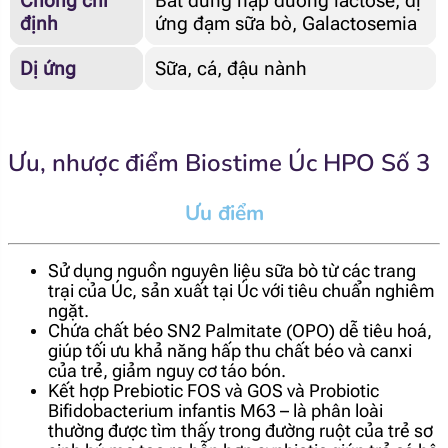
Chống chỉ
Bất dung nạp đường lactose, dị
định
ứng đạm sữa bò, Galactosemia
Dị ứng
Sữa, cá, đậu nành
Ưu, nhược điểm Biostime Úc HPO Số 3
Ưu điểm
Sử dụng nguồn nguyên liệu sữa bò từ các trang
trại của Úc, sản xuất tại Úc với tiêu chuẩn nghiêm
ngặt.
Chứa chất béo SN2 Palmitate (OPO) dễ tiêu hoá,
giúp tối ưu khả năng hấp thu chất béo và canxi
của trẻ, giảm nguy cơ táo bón.
Kết hợp Prebiotic FOS và GOS và Probiotic
Bifidobacterium infantis M63 – là phân loài
thường được tìm thấy trong đường ruột của trẻ sơ