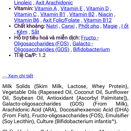
Linoleic
,
Axit Arachidonic
Vitamin:
Vitamin A
,
Vitamin E
,
Vitamin D
,
Vitamin C
,
Vitamin B1
,
Vitamin B2
,
Niacin
,
Vitamin B6
,
Axit Folic/Folate
,
Vitamin B12
Chất khoáng:
Natri
,
Canxi
,
Phốt pho
,
Magie
,
I ốt
,
Kẽm
,
Sắt
Hỗ trợ tiêu hoá và miễn dịch:
Fructo -
Oligosaccharides (FOS)
,
Galacto -
Oligosaccharides (GOS)
,
Bifidobacterium
Tỉ lệ Ca/P:
1.2
Xem chi tiết
Milk Solids (Skim Milk, Lactose, Whey Protein),
Vegetable Oils (Rapeseed Oil, Coconut Oil, Sunflower
Oil, Soybean Oil, Antioxidant [Ascorbyl Palmitate]),
Galacto-oligosaccharides (GOS) (From Milk),
Arachidonic Acid (ARA), Docosahexaenoic Acid (DHA)
(From Fish), Fructo-oligosaccharides (FOS), Emulsifier
(Soy Lecithin), Culture (Bifidobacterium infantis^).