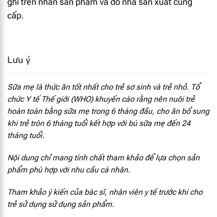
ghi trên nhãn sản phẩm và do nhà sản xuất cung
EPA
3.8 mg
cấp.
ALA
52 mg
Vitamin A
30 mcg RE
Lưu ý
Vitamin E
0.87 mg α-TE
Sữa mẹ là thức ăn tốt nhất cho trẻ sơ sinh và trẻ nhỏ. Tổ
Vitamin D
0.69 mcg
chức Y tế Thế giới (WHO) khuyến cáo rằng nên nuôi trẻ
hoàn toàn bằng sữa mẹ trong 6 tháng đầu, cho ăn bổ sung
Vitamin C
6.7 mg
khi trẻ tròn 6 tháng tuổi kết hợp với bú sữa mẹ đến 24
tháng tuổi.
Vitamin B1
0.08 mg
Nội dung chỉ mang tính chất tham khảo để lựa chọn sản
Vitamin B2
0.18 mg
phẩm phù hợp với nhu cầu cá nhân.
Tham khảo ý kiến của bác sĩ, nhân viên y tế trước khi cho
Niacin
0.71 mg
trẻ sử dụng sử dụng sản phẩm.
Vitamin B6
0.09 mg