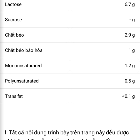
Lactose
6.7 g
Sucrose
- g
Chất béo
2.9 g
Chất béo bão hòa
1 g
Monounsaturared
1.2 g
Polyunsaturated
0.5 g
Trans fat
<0.1 g
Omega - 3
79 mg
DHA
15 mg
ℹ️ Tất cả nội dung trình bày trên trang này đều được