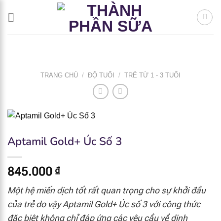
Bỏ
qua
nội
dung
TRANG CHỦ
/
ĐỘ TUỔI
/
TRẺ TỪ 1 - 3 TUỔI
Aptamil Gold+ Úc Số 3
845.000
₫
Một hệ miến dịch tốt rất quan trọng cho sự khởi đầu
của trẻ do vậy Aptamil Gold+ Úc số 3 với công thức
đặc biệt không chỉ đáp ứng các yêu cầu về dinh