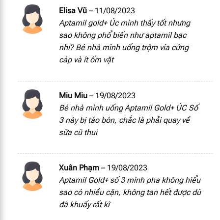
Elisa Vũ
–
11/08/2023
FOS
0.07 g
Aptamil gold+ Úc mình thấy tốt nhưng
sao không phổ biến như aptamil bạc
GOS
0.63 g
nhỉ? Bé nhà mình uống trộm vía cứng
cáp và ít ốm vặt
Bifidobacterium
4.25x10^8 cfu
Miu Miu
–
19/08/2023
Bé nhà mình uống Aptamil Gold+ ÚC Số
3 này bị táo bón, chắc là phải quay về
sữa cũ thui
Xuân Phạm
–
19/08/2023
Aptamil Gold+ số 3 mình pha không hiểu
sao có nhiều cặn, không tan hết được dù
đã khuấy rất kĩ