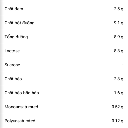
Chất đạm
2.5 g
Chất bột đường
9.1 g
Tổng đường
8.9 g
Lactose
8.8 g
Sucrose
-
Chất béo
2.3 g
Chất béo bão hòa
1.6 g
Monounsaturared
0.52 g
Polyunsaturated
0.12 g