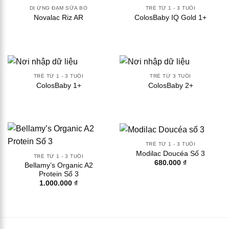
DỊ ỨNG ĐẠM SỮA BÒ
TRẺ TỪ 1 - 3 TUỔI
Novalac Riz AR
ColosBaby IQ Gold 1+
TRẺ TỪ 1 - 3 TUỔI
TRẺ TỪ 3 TUỔI
ColosBaby 1+
ColosBaby 2+
TRẺ TỪ 1 - 3 TUỔI
Modilac Doucéa Số 3
TRẺ TỪ 1 - 3 TUỔI
680.000
₫
Bellamy’s Organic A2
Protein Số 3
1.000.000
₫