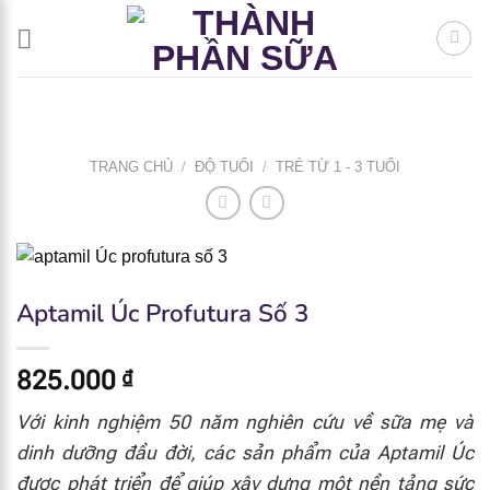
Bỏ
qua
nội
dung
TRANG CHỦ
/
ĐỘ TUỔI
/
TRẺ TỪ 1 - 3 TUỔI
Aptamil Úc Profutura Số 3
825.000
₫
Với kinh nghiệm 50 năm nghiên cứu về sữa mẹ và
dinh dưỡng đầu đời, các sản phẩm của Aptamil Úc
được phát triển để giúp xây dựng một nền tảng sức