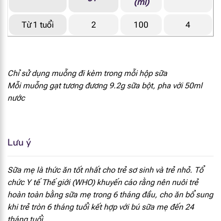
(ml)
Vitamin B1
0.09 mg
Từ 1 tuổi
2
100
4
Vitamin B2
0.19 mg
Niacin
0.95 mg
Chỉ sử dụng muỗng đi kèm trong mỗi hộp sữa
Vitamin B6
0.11 mg
Mỗi muỗng gạt tương đương 9.2g sữa bột, pha với 50ml
nước
Folate
21 mcg DEF
Vitamin B12
0.19 mcg
Lưu ý
Natri
29 mg
Sữa mẹ là thức ăn tốt nhất cho trẻ sơ sinh và trẻ nhỏ. Tổ
Canxi
112 mg
chức Y tế Thế giới (WHO) khuyến cáo rằng nên nuôi trẻ
hoàn toàn bằng sữa mẹ trong 6 tháng đầu, cho ăn bổ sung
Phốt pho
71 mg
khi trẻ tròn 6 tháng tuổi kết hợp với bú sữa mẹ đến 24
tháng tuổi.