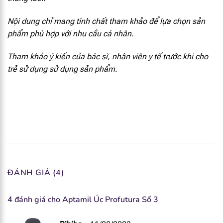
Magie
10.8 mg
Nội dung chỉ mang tính chất tham khảo để lựa chọn sản
I ốt
17.8 mcg
phẩm phù hợp với nhu cầu cá nhân.
Kẽm
0.6 mg
Tham khảo ý kiến của bác sĩ, nhân viên y tế trước khi cho
trẻ sử dụng sử dụng sản phẩm.
Sắt
1.5 mg
Lutein
58 mcg
FOS
0.13 g
GOS
1.18 g
ĐÁNH GIÁ (4)
Bifidobacterium
4.83 x 10^8 cfu
4 đánh giá cho
Aptamil Úc Profutura Số 3