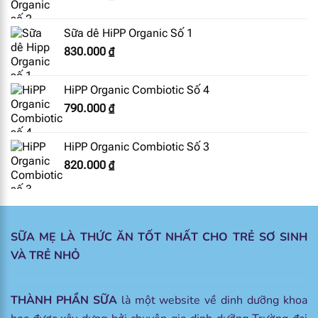
Sữa dê HiPP Organic Số 1
830.000
₫
HiPP Organic Combiotic Số 4
790.000
₫
HiPP Organic Combiotic Số 3
820.000
₫
SỮA MẸ LÀ THỨC ĂN TỐT NHẤT CHO TRẺ SƠ SINH
VÀ TRẺ NHỎ
THÀNH PHẦN SỮA
là một website về dinh dưỡng khoa