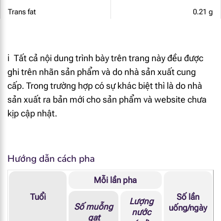
Trans fat
0.21 g
Omega - 3
67 mg
ℹ️ Tất cả nội dung trình bày trên trang này đều được
DHA
30 mg
ghi trên nhãn sản phẩm và do nhà sản xuất cung
EPA
9.4 mg
cấp. Trong trường hợp có sự khác biệt thì là do nhà
sản xuất ra bản mới cho sản phẩm và website chưa
ALA
17.8 mg
kịp cập nhật.
Vitamin A
68 mcg RE
Vitamin E
1.8 mg α-TE
Hướng dẫn cách pha
Mỗi lần pha
Vitamin D
1.4 mcg
Tuổi
Số lần
Lượng
Vitamin C
13.2 mg
Số muỗng
uống/ngày
nước
gạt