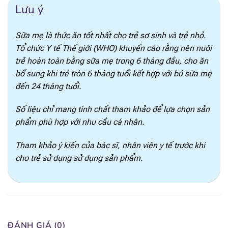
[popup_anything
22 mg
Lưu ý
id="1967"]
[popup_anything
Sữa mẹ là thức ăn tốt nhất cho trẻ sơ sinh và trẻ nhỏ.
89 mg
id="1968"]
Tổ chức Y tế Thế giới (WHO) khuyến cáo rằng nên nuôi
trẻ hoàn toàn bằng sữa mẹ trong 6 tháng đầu, cho ăn
[popup_anything
58 mg
bổ sung khi trẻ tròn 6 tháng tuổi kết hợp với bú sữa mẹ
id="1969"]
đến 24 tháng tuổi.
[popup_anything
61 mg
id="1935"]
Số liệu chỉ mang tính chất tham khảo để lựa chọn sản
phẩm phù hợp với nhu cầu cá nhân.
[popup_anything
40 mg
id="1938"]
Tham khảo ý kiến của bác sĩ, nhân viên y tế trước khi
cho trẻ sử dụng sử dụng sản phẩm.
[popup_anything
7.1 mg
id="1939"]
[popup_anything
7.1 mcg
id="1946"]
ĐÁNH GIÁ (0)