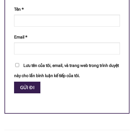
[popup_anything
5.3 mg
Tên
*
id="1965"]
[popup_anything
1.5 mg
id="1980"]
Email
*
[popup_anything
0.04 g
id="1951"]
[popup_anything
0.35 g
Lưu tên của tôi, email, và trang web trong trình duyệt
id="1977"]
này cho lần bình luận kế tiếp của tôi.