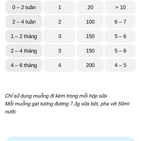
138 mcg
id="1923"]
0 – 2 tuần
1
20
> 10
[popup_anything
0.7 mg
2 – 4 tuần
2
100
6 – 7
id="1924"]
1 – 2 tháng
3
150
5 – 6
[popup_anything
0.62 mg
id="1925"]
2 – 4 tháng
3
150
5 – 6
[popup_anything
61 mcg
4 – 6 tháng
4
200
4 – 5
id="1926"]
[popup_anything
2.5 mcg
id="1929"]
Chỉ sử dụng muỗng đi kèm trong mỗi hộp sữa
[popup_anything
13.9 mcg
Mỗi muỗng gạt tương đương 7.3g sữa bột, pha với 50ml
id="1927"]
nước
[popup_anything
0.47 mcg
id="1928"]