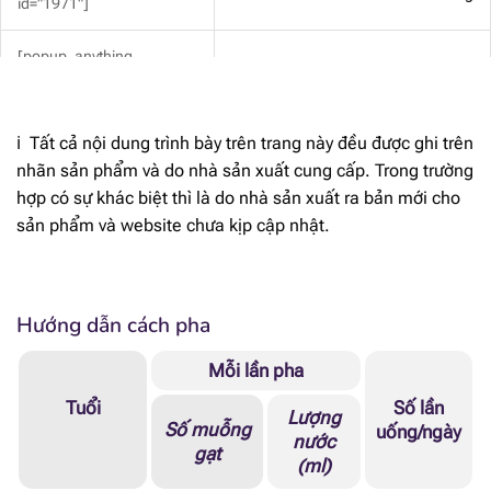
id="1971"]
[popup_anything
80 mcg RE
id="1866"]
[popup_anything
0.99 mg
ℹ️ Tất cả nội dung trình bày trên trang này đều được ghi trên
id="1913"]
nhãn sản phẩm và do nhà sản xuất cung cấp. Trong trường
hợp có sự khác biệt thì là do nhà sản xuất ra bản mới cho
[popup_anything
1.1 mcg
id="1915"]
sản phẩm và website chưa kịp cập nhật.
[popup_anything
6.3 mcg
id="1914"]
Hướng dẫn cách pha
[popup_anything
11.8 mg
id="1921"]
Mỗi lần pha
Tuổi
Số lần
[popup_anything
Lượng
79 mcg
Số muỗng
uống/ngày
id="1922"]
nước
gạt
(ml)
[popup_anything