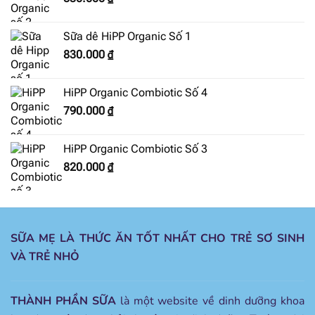
Sữa dê HiPP Organic Số 1
830.000
₫
HiPP Organic Combiotic Số 4
790.000
₫
HiPP Organic Combiotic Số 3
820.000
₫
SỮA MẸ LÀ THỨC ĂN TỐT NHẤT CHO TRẺ SƠ SINH
VÀ TRẺ NHỎ
THÀNH PHẦN SỮA
là một website về dinh dưỡng khoa