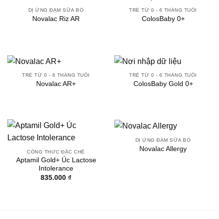
DỊ ỨNG ĐẠM SỮA BÒ
TRẺ TỪ 0 - 6 THÁNG TUỔI
Novalac Riz AR
ColosBaby 0+
TRẺ TỪ 0 - 6 THÁNG TUỔI
TRẺ TỪ 0 - 6 THÁNG TUỔI
Novalac AR+
ColosBaby Gold 0+
DỊ ỨNG ĐẠM SỮA BÒ
Novalac Allergy
CÔNG THỨC ĐẶC CHẾ
Aptamil Gold+ Úc Lactose
Intolerance
835.000
₫