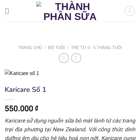
Bỏ
qua
nội
dung
TRANG CHỦ
/
ĐỘ TUỔI
/
TRẺ TỪ 0 - 6 THÁNG TUỔI
Karicare Số 1
550.000
₫
Karicare sử dụng nguồn sữa bò mát lành từ các trang
trại địa phương tại New Zealand. Với công thức dinh
dưỡng êm dịu cho hệ tiêu hoá non nớt, Karicare cung