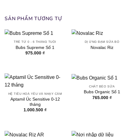
SẢN PHẨM TƯƠNG TỰ
TRẺ TỪ 0 - 6 THÁNG TUỔI
DỊ ỨNG ĐẠM SỮA BÒ
Bubs Supreme Số 1
Novalac Riz
975.000
₫
CHẤT BÉO SỮA
Bubs Organic Số 1
HỆ TIÊU HOÁ YẾU VÀ NHẠY CẢM
765.000
₫
Aptamil Úc Sensitive 0-12
tháng
1.000.500
₫