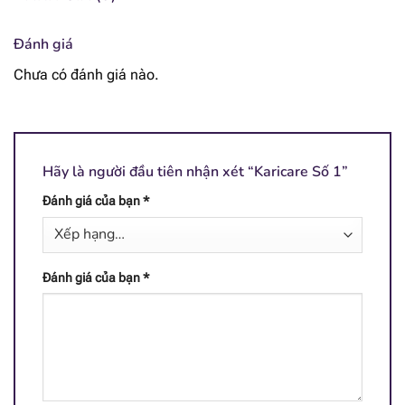
[popup_anything
2 mcg
id="1943"]
Đánh giá
[popup_anything
12.8 mcg
Chưa có đánh giá nào.
id="1942"]
[popup_anything
66 mcg
id="1944"]
Hãy là người đầu tiên nhận xét “Karicare Số 1”
[popup_anything
0.57 mg
id="1941"]
Đánh giá của bạn
*
[popup_anything
0.95 mg
id="1940"]
Đánh giá của bạn
*
[popup_anything
5.6 mg
id="1981"]
[popup_anything
10.9 mg
id="1930"]