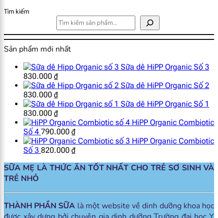
Tìm kiếm
Sản phẩm mới nhất
Sữa dê HiPP Organic Số 3
830.000
₫
Sữa dê HiPP Organic Số 2
830.000
₫
Sữa dê HiPP Organic Số 1
830.000
₫
HiPP Organic Combiotic
Số 4
790.000
₫
HiPP Organic Combiotic
Số 3
820.000
₫
SỮA MẸ LÀ THỨC ĂN TỐT NHẤT CHO TRẺ SƠ SINH VÀ
TRẺ NHỎ
THÀNH PHẦN SỮA
là một website về dinh dưỡng khoa học
được xây dựng bởi chuyên gia dinh dưỡng Trường đại học Y