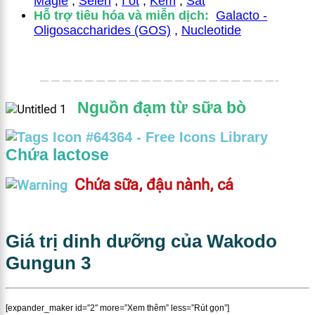
Magie
,
Selen
,
I ốt
,
Kẽm
,
Sắt
Hỗ trợ tiêu hóa và miễn dịch:
Galacto -
Oligosaccharides (GOS)
,
Nucleotide
—————————————————————-
Nguồn đạm từ sữa bò
Chứa lactose
Chứa sữa, đậu nành, cá
Giá trị dinh dưỡng của Wakodo
Gungun 3
[expander_maker id=”2″ more=”Xem thêm” less=”Rút gọn”]