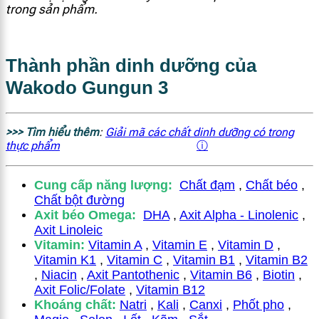
trong sản phẩm.
Thành phần dinh dưỡng của
Wakodo Gungun 3
>>> Tìm hiểu thêm
:
Giải mã các chất dinh dưỡng có trong
thực phẩm
ⓘ
Cung cấp năng lượ
ng:
Chất đạm
,
Chất béo
,
Chất bột đường
Axit béo Omega:
DHA
,
Axit Alpha - Linolenic
,
Axit Linoleic
Vitamin:
Vitamin A
,
Vitamin E
,
Vitamin D
,
Vitamin K1
,
Vitamin C
,
Vitamin B1
,
Vitamin B2
,
Niacin
,
Axit Pantothenic
,
Vitamin B6
,
Biotin
,
Axit Folic/Folate
,
Vitamin B12
Khoáng chất:
Natri
,
Kali
,
Canxi
,
Phốt pho
,