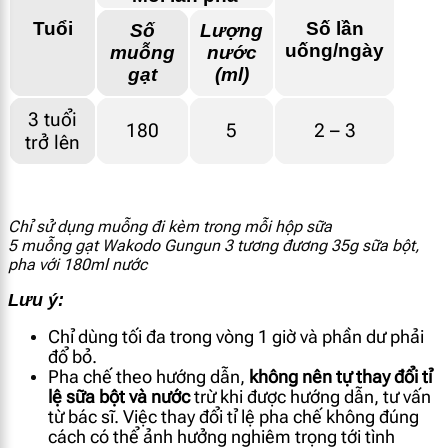
Tuổi
Số lần
Số
Lượng
uống/ngày
muỗng
nước
gạt
(ml)
3 tuổi
180
5
2 – 3
trở lên
Chỉ sử dụng muỗng đi kèm trong mỗi hộp sữa
5 muỗng gạt Wakodo Gungun 3 tương đương 35g sữa bột,
pha với 180ml nước
Lưu ý:
Chỉ dùng tối đa trong vòng 1 giờ và phần dư phải
đổ bỏ.
Pha chế theo hướng dẫn,
không nên tự thay đổi tỉ
lệ sữa bột và nước
trừ khi được hướng dẫn, tư vấn
từ bác sĩ. Việc thay đổi tỉ lệ pha chế không đúng
cách có thể ảnh hưởng nghiêm trọng tới tình