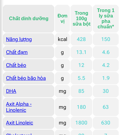
Trong 1
Trong
Đ
ơn
ly sữa
Chất dinh dưỡng
100g
vị
pha
sữa bột
chuẩn*
Năng lượng
kcal
428
150
Chất đạm
g
13.1
4.6
Chất béo
g
12
4.2
Chất béo bão hòa
g
5.5
1.9
DHA
mg
85
30
Axit Alpha -
mg
180
63
Linolenic
Axit Linoleic
mg
1800
630