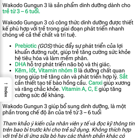
Wakodo Gungun 3 là sản phẩm dinh dưỡng dành cho
trẻ từ 3 – 6 tuổi.
Wakodo Gungun 3 có công thức dinh dưỡng được thiết
kế phù hợp với trẻ trong giai đoạn phát triển nhanh
chóng về cả thể chất và trí tuệ.
Prebiotic
(GOS)
thúc đẩy sự phát triển của lợi
khuẩn đường ruột, giúp trẻ tăng cường sức khỏe
hệ tiêu hóa và làm mềm phân.
DHA
hỗ trợ phát triển não bộ và thị giác.
Kẽm, Iốt, Vitamin nhóm B
là dưỡng chất quan
trọng giúp trẻ tăng cân và phát triển hợp lý.
Sắt
→
cần thiết tạo tế bào hồng cầu.
Canxi
giúp xương
và răng chắc khỏe.
Vitamin A, C, E
giúp tăng
Index
cường sức đề kháng.
Wakodo Gungun 3 giúp bổ sung dinh dưỡng, là một
phần trong chế độ ăn của trẻ từ 3 – 6 tuổi
Tham khảo ý kiến của nhân viên y tế và đọc kỹ thông tin
trên bao bì trước khi cho trẻ sử dụng. Không thích hợp
với trẻ bị dị ứng sữa bò hay các thành phần khác có