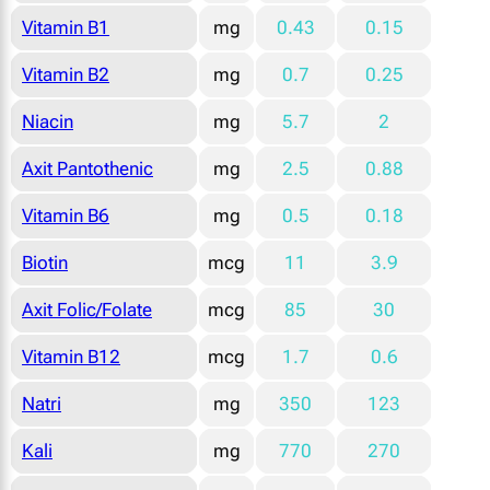
Vitamin B1
mg
0.43
0.15
Vitamin B2
mg
0.7
0.25
Niacin
mg
5.7
2
Axit Pantothenic
mg
2.5
0.88
Vitamin B6
mg
0.5
0.18
Biotin
mcg
11
3.9
Axit Folic/Folate
mcg
85
30
Vitamin B12
mcg
1.7
0.6
Natri
mg
350
123
Kali
mg
770
270