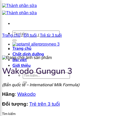
Bỏ
qua
nội
dung
×
Tìm
Trang chủ
/
Độ tuổi
/
Trẻ từ 3 tuổi
kiếm:
Trang chủ
Chất dinh dưỡng
Bài viết
Giới thiệu
Wakodo Gungun 3
Tìm
kiếm:
(Bản quốc tế – International Milk Formula)
Hãng
:
Wakodo
Đối tượng:
Trẻ trên 3 tuổi
Tìm kiếm