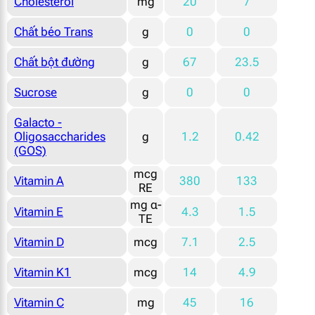
Cholesterol
mg
20
7
Chất béo Trans
g
0
0
Chất bột đường
g
67
23.5
Sucrose
g
0
0
Galacto -
Oligosaccharides
g
1.2
0.42
(GOS)
mcg
Vitamin A
380
133
RE
mg α-
Vitamin E
4.3
1.5
TE
Vitamin D
mcg
7.1
2.5
Vitamin K1
mcg
14
4.9
Vitamin C
mg
45
16