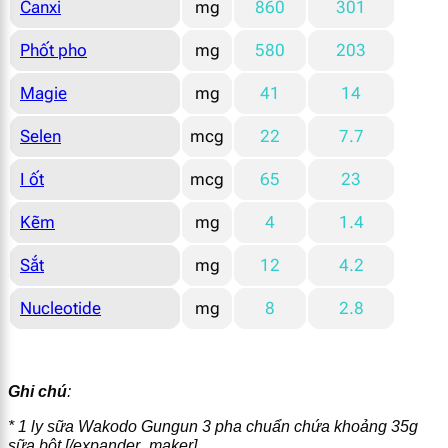
Canxi
mg
860
301
Phốt pho
mg
580
203
Magie
mg
41
14
Selen
mcg
22
7.7
I ốt
mcg
65
23
Kẽm
mg
4
1.4
Sắt
mg
12
4.2
Nucleotide
mg
8
2.8
Ghi chú
:
* 1 ly sữa Wakodo Gungun 3 pha chuẩn chứa khoảng 35g
sữa bột
[/expander_maker]