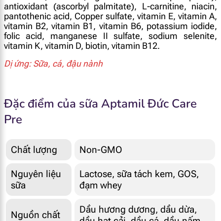
antioxidant (ascorbyl palmitate), L-carnitine, niacin,
pantothenic acid, Copper sulfate, vitamin E, vitamin A,
vitamin B2, vitamin B1, vitamin B6, potassium iodide,
folic acid, manganese II sulfate, sodium selenite,
vitamin K, vitamin D, biotin, vitamin B12.
Dị ứng: Sữa, cá, đậu nành
Đặc điểm của sữa Aptamil Đức Care
Pre
Chất lượng
Non-GMO
Nguyên liệu
Lactose, sữa tách kem, GOS,
sữa
đạm whey
Dầu hương dương, dầu dừa,
Nguồn chất
dầu hạt cải, dầu cá, dầu nấm