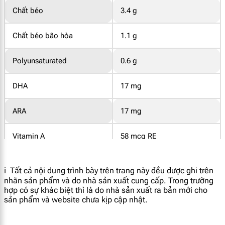
Chất béo
3.4 g
Chất béo bão hòa
1.1 g
Polyunsaturated
0.6 g
DHA
17 mg
ARA
17 mg
Vitamin A
58 mcg RE
Vitamin E
1.2 mg α-TE
ℹ️ Tất cả nội dung trình bày trên trang này đều được ghi trên
nhãn sản phẩm và do nhà sản xuất cung cấp. Trong trường
Vitamin D
1.5 mcg
hợp có sự khác biệt thì là do nhà sản xuất ra bản mới cho
sản phẩm và website chưa kịp cập nhật.
Vitamin K1
4.2 mcg