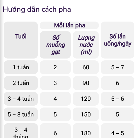
Hướng dẫn cách pha
Vitamin C
9.9 mg
Vitamin B1
0.06 mg
Mỗi lần pha
Tuổi
Số lần
Số
Lượng
Vitamin B2
0.15 mg
uống/ngày
muỗng
nước
gạt
(ml)
Niacin
0.43 mg
1 tuần
2
60
5 – 7
Axit Panthenoic
0.5 mg
2 tuần
3
90
6
Vitamin B6
0.05 mg
3 – 4 tuần
4
120
5 – 6
Biotin
1.8 mcg
5 – 8 tuần
5
150
5
Folate
13 mcg DEF
3 – 4
Vitamin B12
0.13 mcg
6
180
4 – 5
tháng