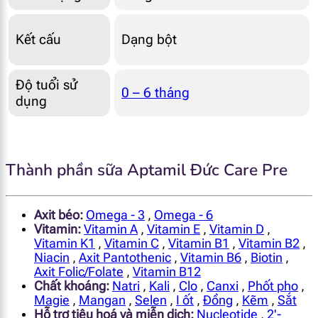
Kết cấu
Dạng bột
Độ tuổi sử
0 – 6 tháng
dụng
Thành phần sữa Aptamil Đức Care Pre
Axit béo:
Omega - 3
,
Omega - 6
Vitamin:
Vitamin A
,
Vitamin E
,
Vitamin D
,
Vitamin K1
,
Vitamin C
,
Vitamin B1
,
Vitamin B2
,
Niacin
,
Axit Pantothenic
,
Vitamin B6
,
Biotin
,
Axit Folic/Folate
,
Vitamin B12
Chất khoáng:
Natri
,
Kali
,
Clo
,
Canxi
,
Phốt pho
,
Magie
,
Mangan
,
Selen
,
I ốt
,
Đồng
,
Kẽm
,
Sắt
Hỗ trợ tiêu hoá và miễn dịch:
Nucleotide
,
2'-