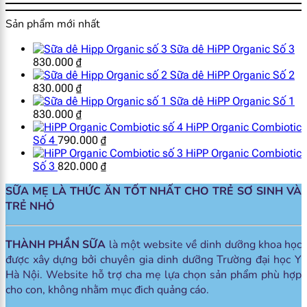
Sản phẩm mới nhất
Sữa dê HiPP Organic Số 3
830.000
₫
Sữa dê HiPP Organic Số 2
830.000
₫
Sữa dê HiPP Organic Số 1
830.000
₫
HiPP Organic Combiotic
Số 4
790.000
₫
HiPP Organic Combiotic
Số 3
820.000
₫
SỮA MẸ LÀ THỨC ĂN TỐT NHẤT CHO TRẺ SƠ SINH VÀ
TRẺ NHỎ
THÀNH PHẦN SỮA
là một website về dinh dưỡng khoa học
được xây dựng bởi chuyên gia dinh dưỡng Trường đại học Y
Hà Nội. Website hỗ trợ cha mẹ lựa chọn sản phẩm phù hợp
cho con, không nhằm mục đich quảng cáo.