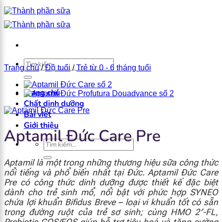
Bỏ
qua
nội
dung
×
Tìm
Trang chủ
/
Độ tuổi
/
Trẻ từ 0 - 6 tháng tuổi
kiếm:
Trang chủ
Chất dinh dưỡng
Bài viết
Giới thiệu
Aptamil Đức Care Pre
Tìm
kiếm:
Aptamil là một trong những thương hiệu sữa công thức
nổi tiếng và phổ biến nhất tại Đức. Aptamil Đức Care
Pre có công thức dinh dưỡng được thiết kế đặc biệt
dành cho trẻ sinh mổ, nổi bật với phức hợp SYNEO
chứa lợi khuẩn Bifidus Breve – loại vi khuẩn tốt có sẵn
trong đường ruột của trẻ sơ sinh; cùng
HMO 2′-FL,
Prebiotic GOS/FOS giúp hỗ trợ tiêu hoá và tăng cường