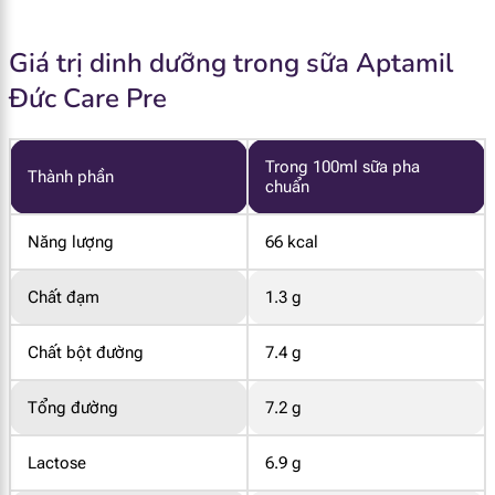
Giá trị dinh dưỡng trong sữa Aptamil
Đức Care Pre
Trong 100ml sữa pha
Thành phần
chuẩn
Năng lượng
66 kcal
Chất đạm
1.3 g
Chất bột đường
7.4 g
Tổng đường
7.2 g
Lactose
6.9 g