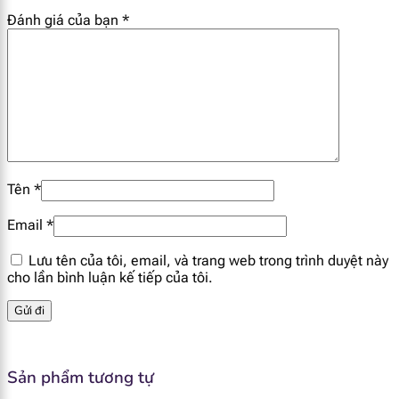
Đánh giá của bạn
*
2'- Fucosyllactose (2-FL)
0.03 g
Chất xơ
0.6 g
FOS
0.08 g
GOS
0.48 g
Tên
*
Email
*
Lưu tên của tôi, email, và trang web trong trình duyệt này
cho lần bình luận kế tiếp của tôi.
Sản phẩm tương tự