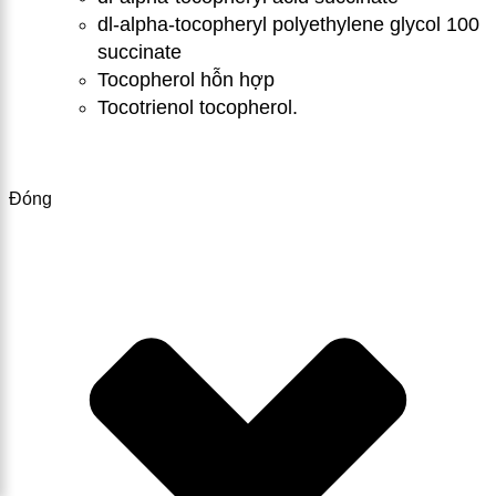
dl-alpha-tocopheryl polyethylene glycol 100
succinate
Tocopherol hỗn hợp
Tocotri
e
nol tocoph
e
rol.
Đóng