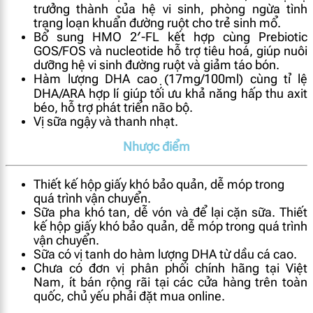
trưởng thành của hệ vi sinh, phòng ngừa tình
trạng loạn khuẩn đường ruột cho trẻ sinh mổ.
Bổ sung HMO 2′-FL kết hợp cùng Prebiotic
GOS/FOS và nucleotide hỗ trợ tiêu hoá, giúp nuôi
dưỡng hệ vi sinh đường ruột và giảm táo bón.
Hàm lượng DHA cao ̣(17mg/100ml) cùng tỉ lệ
DHA/ARA hợp lí giúp tối ưu khả năng hấp thu axit
béo, hỗ trợ phát triển não bộ.
Vị sữa ngậy và thanh nhạt.
Nhược điểm
Thiết kế hộp giấy khó bảo quản, dễ móp trong
quá trình vận chuyển.
Sữa pha khó tan, dễ vón và để lại cặn sữa. Thiết
kế hộp giấy khó bảo quản, dễ móp trong quá trình
vận chuyển.
Sữa có vị tanh do hàm lượng DHA từ dầu cá cao.
Chưa có đơn vị phân phối chính hãng tại Việt
Nam, ít bán rộng rãi tại các cửa hàng trên toàn
quốc, chủ yếu phải đặt mua online.