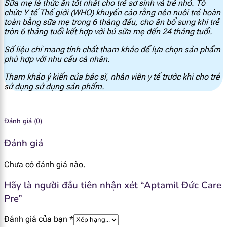
Sữa mẹ là thức ăn tốt nhất cho trẻ sơ sinh và trẻ nhỏ. Tổ
chức Y tế Thế giới (WHO) khuyến cáo rằng nên nuôi trẻ hoàn
Flo
<0.006 mg
toàn bằng sữa mẹ trong 6 tháng đầu, cho ăn bổ sung khi trẻ
tròn 6 tháng tuổi kết hợp với bú sữa mẹ đến 24 tháng tuổi.
Đồng
0.05 mg
Số liệu chỉ mang tính chất tham khảo để lựa chọn sản phẩm
phù hợp với nhu cầu cá nhân.
Kẽm
0.49 mg
Tham khảo ý kiến của bác sĩ, nhân viên y tế trước khi cho trẻ
sử dụng sử dụng sản phẩm.
Sắt
0.53 mg
Inositol
6 mg
Đánh giá (0)
Choline
23 mg
Đánh giá
Chưa có đánh giá nào.
Taurin
5.4 mg
Hãy là người đầu tiên nhận xét “Aptamil Đức Care
L - Carnitin
1.4 mg
Pre”
Nucleotide
2.3 mg
Đánh giá của bạn
*