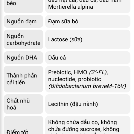
béo
Mortierella alpina
Nguồn đạm
Đạm sữa bò
Nguồn
Lactose (sữa)
carbohydrate
Nguồn DHA
Dầu cá
Prebiotic, HMO
(2′-FL)
,
Thành phần
nucleotide, probiotic
cải tiến
(Bifidobacterium breveM-16V)
Chất nhũ
Lecithin (đậu nành)
hoá
Không chứa dầu cọ, không
chứa đường sucrose, không
Điểm tốt