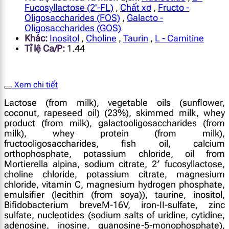
Fucosyllactose (2'-FL)
,
Chất xơ
,
Fructo -
Oligosaccharides (FOS)
,
Galacto -
Oligosaccharides (GOS)
Khác:
Inositol
,
Choline
,
Taurin
,
L - Carnitine
Tỉ lệ Ca/P:
1.44
Xem chi tiết
Lactose (from milk), vegetable oils (sunflower,
coconut, rapeseed oil) (23%), skimmed milk, whey
product (from milk), galactooligosaccharides (from
milk), whey protein (from milk),
fructooligosaccharides, fish oil, calcium
orthophosphate, potassium chloride, oil from
Mortierella alpina, sodium citrate, 2′ fucosyllactose,
choline chloride, potassium citrate, magnesium
chloride, vitamin C, magnesium hydrogen phosphate,
emulsifier (lecithin (from soya)), taurine, inositol,
Bifidobacterium breveM-16V, iron-II-sulfate, zinc
sulfate, nucleotides (sodium salts of uridine, cytidine,
adenosine, inosine, guanosine-5-monophosphate),