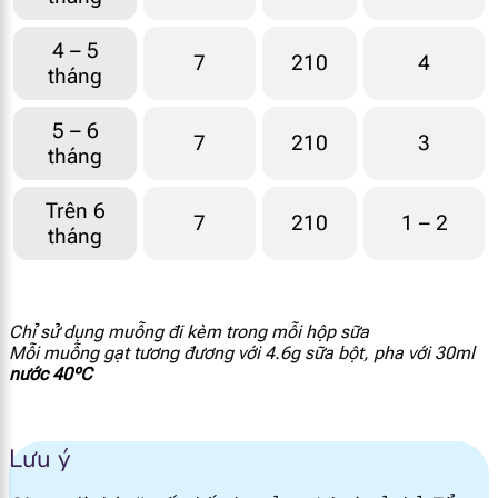
Natri
22 mg
4 – 5
7
210
4
tháng
Kali
77 mg
5 – 6
Clo
56 mg
7
210
3
tháng
Canxi
56 mg
Trên 6
7
210
1 – 2
tháng
Phốt pho
39 mg
Magie
6.6 mg
Chỉ sử dụng muỗng đi kèm trong mỗi hộp sữa
Mỗi muỗng gạt tương đương với 4.6g sữa bột, pha với 30ml
Mangan
0.004 mg
nước 40ºC
Selen
2.5 mcg
Lưu ý
I ốt
13 mcg