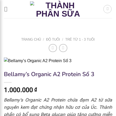
Bỏ
qua
nội
dung
TRANG CHỦ
/
ĐỘ TUỔI
/
TRẺ TỪ 1 - 3 TUỔI
Bellamy’s Organic A2 Protein Số 3
1.000.000
₫
Bellamy’s Organic A2 Protein chứa đạm A2 từ sữa
nguyên kem đạt chứng nhận hữu cơ của Úc. Thành
phần có bổ sung Beta glucan giúp tăng cường miễn