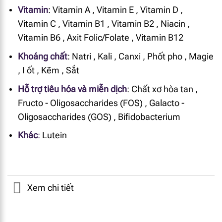
Vitamin
:
Vitamin A
,
Vitamin E
,
Vitamin D
,
Vitamin C
,
Vitamin B1
,
Vitamin B2
,
Niacin
,
Vitamin B6
,
Axit Folic/Folate
,
Vitamin B12
Khoáng chất
:
Natri
,
Kali
,
Canxi
,
Phốt pho
,
Magie
,
I ốt
,
Kẽm
,
Sắt
Hỗ trợ tiêu hóa và miễn dịch
:
Chất xơ hòa tan
,
Fructo - Oligosaccharides (FOS)
,
Galacto -
Oligosaccharides (GOS)
,
Bifidobacterium
Khác
:
Lutein
Xem chi tiết