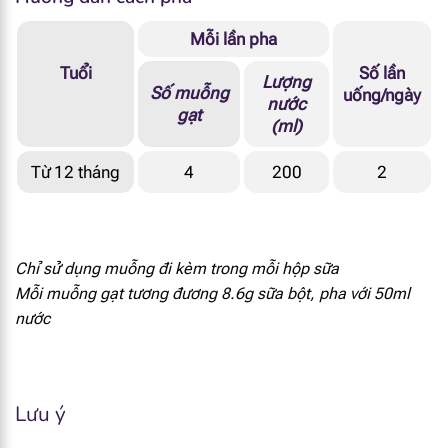
Mỗi lần pha
[popup_anything
22 mg
id="1956"]
Tuổi
Số lần
Lượng
Số muỗng
uống/ngày
nước
[popup_anything
<1 g
gạt
id="1957"]
(ml)
[popup_anything
Từ 12 tháng
4
200
2
53 mg
id="1974"]
[popup_anything
330 mg
id="1962"]
Chỉ sử dụng muỗng đi kèm trong mỗi hộp sữa
Mỗi muỗng gạt tương đương 8.6g sữa bột, pha với 50ml
[popup_anything
330 mg
id="1972"]
nước
[popup_anything
32 mcg RE
id="1866"]
Lưu ý
[popup_anything
1.1 mg α - TE
id="1913"]