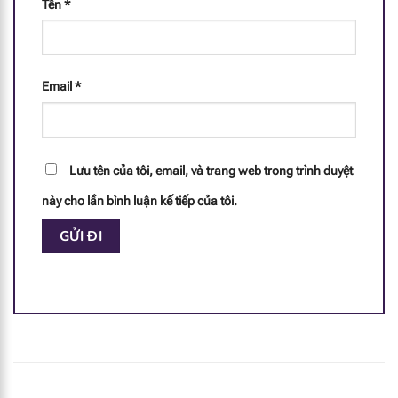
12 mcg
Tên
*
id="1942"]
[popup_anything
0.48 mg
id="1941"]
Email
*
[popup_anything
1.2 mg
id="1940"]
[popup_anything
Lưu tên của tôi, email, và trang web trong trình duyệt
18 mcg
id="1966"]
này cho lần bình luận kế tiếp của tôi.
[popup_anything
339 mg
id="1950"]
[popup_anything
113 mg
id="1951"]
[popup_anything
225 mg
id="1977"]