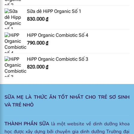
Sữa dê HiPP Organic Số 1
830.000
₫
HiPP Organic Combiotic Số 4
790.000
₫
HiPP Organic Combiotic Số 3
820.000
₫
SỮA MẸ LÀ THỨC ĂN TỐT NHẤT CHO TRẺ SƠ SINH
VÀ TRẺ NHỎ
THÀNH PHẦN SỮA
là một website về dinh dưỡng khoa
học được xây dựng bởi chuyên gia dinh dưỡng Trường đại