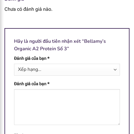
id="1927"]
Chưa có đánh giá nào.
[popup_anything
0.22 mcg
id="1928"]
[popup_anything
24 mg
id="1967"]
Hãy là người đầu tiên nhận xét “Bellamy’s
Organic A2 Protein Số 3”
[popup_anything
90 mg
Đánh giá của bạn
*
id="1968"]
[popup_anything
90 mg
id="1935"]
Đánh giá của bạn
*
[popup_anything
60 mg
id="1938"]
[popup_anything
7.5 mg
id="1939"]
[popup_anything