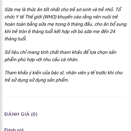
Sữa mẹ là thức ăn tốt nhất cho trẻ sơ sinh và trẻ nhỏ. Tổ
[popup_anything
0.54 mcg
chức Y tế Thế giới (WHO) khuyến cáo rằng nên nuôi trẻ
id="1915"]
hoàn toàn bằng sữa mẹ trong 6 tháng đầu, cho ăn bổ sung
khi trẻ tròn 6 tháng tuổi kết hợp với bú sữa mẹ đến 24
[popup_anything
6.5 mg
id="1921"]
tháng tuổi.
[popup_anything
Số liệu chỉ mang tính chất tham khảo để lựa chọn sản
0.1 mg
id="1922"]
phẩm phù hợp với nhu cầu cá nhân.
[popup_anything
0.17 mg
Tham khảo ý kiến của bác sĩ, nhân viên y tế trước khi cho
id="1923"]
trẻ sử dụng sử dụng sản phẩm.
[popup_anything
0.65 mg
id="1924"]
[popup_anything
0.05 mg
id="1926"]
ĐÁNH GIÁ (0)
[popup_anything
17 mcg
Đánh giá