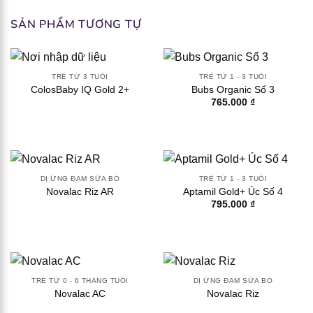
[popup_anything
2.18 x 10^8 cfu
id="1948"]
SẢN PHẨM TƯƠNG TỰ
TRẺ TỪ 3 TUỔI
TRẺ TỪ 1 - 3 TUỔI
ColosBaby IQ Gold 2+
Bubs Organic Số 3
765.000
₫
DỊ ỨNG ĐẠM SỮA BÒ
TRẺ TỪ 1 - 3 TUỔI
Novalac Riz AR
Aptamil Gold+ Úc Số 4
795.000
₫
TRẺ TỪ 0 - 6 THÁNG TUỔI
DỊ ỨNG ĐẠM SỮA BÒ
Novalac AC
Novalac Riz