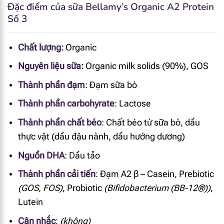
Đặc điểm của sữa Bellamy’s Organic A2 Protein
Số 3
Chất lượng:
Organic
Nguyên liệu sữa
:
Organic milk solids (90%), GOS
Thành phần đạm
:
Đạm sữa bò
Thành phần carbohyrate
:
Lactose
Thành phần chất béo
:
Chất béo từ sữa bò, dầu
thực vật (dầu đậu nành, dầu hướng dương)
Nguồn DHA
: D
ầu tảo
Thành phần cải tiến
:
Đạm A2 β – Casein, Prebiotic
(
GOS, FOS)
, Probiotic
(Bifidobacterium (BB-12®))
,
Lutein
Cân nhắc
:
(không)