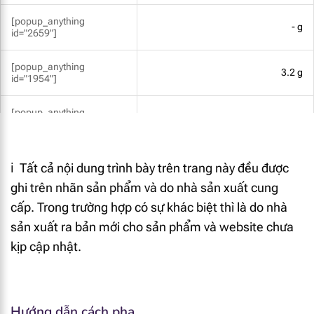
[popup_anything
- g
id="2659"]
[popup_anything
3.2 g
id="1954"]
[popup_anything
1.7 g
id="2671"]
[popup_anything
0.78 g
ℹ️ Tất cả nội dung trình bày trên trang này đều được
id="2687"]
ghi trên nhãn sản phẩm và do nhà sản xuất cung
[popup_anything
cấp. Trong trường hợp có sự khác biệt thì là do nhà
0.5 g
id="2688"]
sản xuất ra bản mới cho sản phẩm và website chưa
kịp cập nhật.
[popup_anything
0.17 g
id="2685"]
[popup_anything
75 mg
id="1958"]
Hướng dẫn cách pha