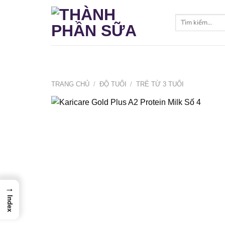
Bỏ
qua
Tìm
kiếm:
nội
dung
TRANG CHỦ
/
ĐỘ TUỔI
/
TRẺ TỪ 3 TUỔI
→
Index