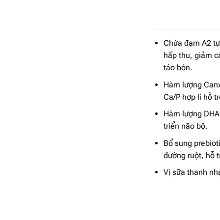
Chứa đạm A2 tự 
hấp thu, giảm c
táo bón.
Hàm lượng Canxi
Ca/P hợp lí hỗ t
Hàm lượng DHA t
triển não bộ.
Bổ sung prebioti
đường ruột, hỗ t
Vị sữa thanh nhạ