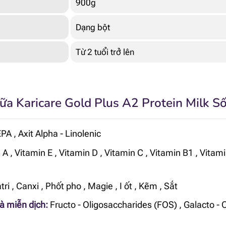
900g
Dạng bột
Từ 2 tuổi trở lên
a Karicare Gold Plus A2 Protein Milk Số
EPA
,
Axit Alpha - Linolenic
 A
,
Vitamin E
,
Vitamin D
,
Vitamin C
,
Vitamin B1
,
Vitami
tri
,
Canxi
,
Phốt pho
,
Magie
,
I ốt
,
Kẽm
,
Sắt
và miễn dịch:
Fructo - Oligosaccharides (FOS)
,
Galacto - 