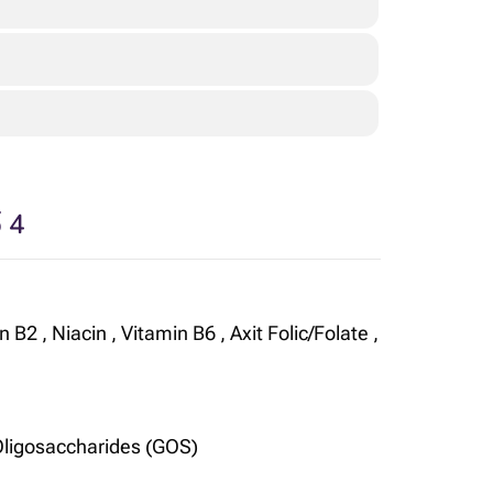
 4
n B2
,
Niacin
,
Vitamin B6
,
Axit Folic/Folate
,
Oligosaccharides (GOS)